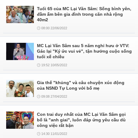
Tuổi 65 của MC Lại Văn Sâm: Sống bình yên,
đầm ấm bên gia đình trong căn nhà rộng
40m2
08:00 22/06/2022
MC Lại Văn Sâm sau 5 năm nghỉ hưu ở VTV:
Gác lại "Ký ức vui vẻ", tận hưởng cuộc sống
tuổi xế chiều
19:52 10/05/2022
Gia thế "khủng" và câu chuyện xúc động
của NSND Tự Long với bố mẹ
09:08 27/04/2022
Con trai duy nhất của MC Lại Văn Sâm gọi
bố là "anh giai", luôn đáp ứng yêu cầu dù
công việc rất bận
14:30 11/01/2022