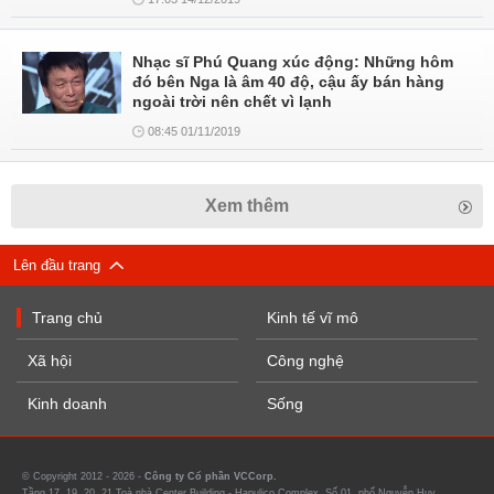
Nhạc sĩ Phú Quang xúc động: Những hôm
đó bên Nga là âm 40 độ, cậu ấy bán hàng
ngoài trời nên chết vì lạnh
08:45 01/11/2019
Xem thêm
Lên đầu trang
Trang chủ
Kinh tế vĩ mô
Xã hội
Công nghệ
Kinh doanh
Sống
© Copyright 2012 - 2026 -
Công ty Cổ phần VCCorp.
Tầng 17, 19, 20, 21 Toà nhà Center Building - Hapulico Complex, Số 01, phố Nguyễn Huy