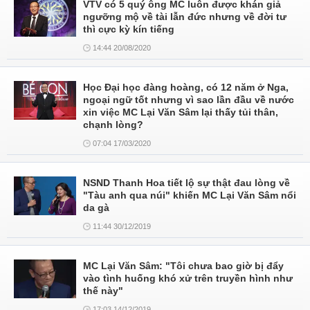
VTV có 5 quý ông MC luôn được khán giả
ngưỡng mộ về tài lẫn đức nhưng về đời tư
thì cực kỳ kín tiếng
14:44 20/08/2020
Học Đại học đàng hoàng, có 12 năm ở Nga,
ngoại ngữ tốt nhưng vì sao lần đầu về nước
xin việc MC Lại Văn Sâm lại thấy tủi thân,
chạnh lòng?
07:04 17/03/2020
NSND Thanh Hoa tiết lộ sự thật đau lòng về
"Tàu anh qua núi" khiến MC Lại Văn Sâm nổi
da gà
11:44 30/12/2019
MC Lại Văn Sâm: "Tôi chưa bao giờ bị đẩy
vào tình huống khó xử trên truyền hình như
thế này"
17:03 14/12/2019