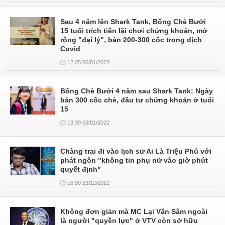
Sau 4 năm lên Shark Tank, Bống Chè Bưởi
15 tuổi trích tiền lãi chơi chứng khoán, mở
rộng "đại lý", bán 200-300 cốc trong dịch
Covid
12:25 06/01/2022
Bống Chè Bưởi 4 năm sau Shark Tank: Ngày
bán 300 cốc chè, đầu tư chứng khoán ở tuổi
15
13:39 05/01/2022
Chàng trai đi vào lịch sử Ai Là Triệu Phú với
phát ngôn "không tin phụ nữ vào giờ phút
quyết định"
16:50 23/12/2021
Không đơn giản mà MC Lại Văn Sâm ngoài
là người "quyền lực" ở VTV còn sở hữu