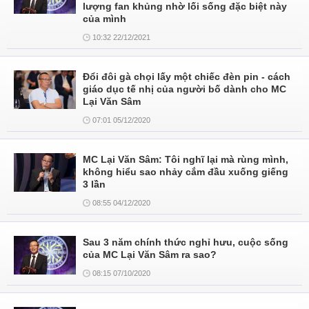
lượng fan khủng nhờ lối sống đặc biệt này
của mình
10:32 22/12/2021
Đổi đôi gà chọi lấy một chiếc đèn pin - cách
giáo dục tế nhị của người bố dành cho MC
Lại Văn Sâm
07:01 05/12/2020
MC Lại Văn Sâm: Tôi nghĩ lại mà rùng mình,
không hiểu sao nhảy cắm đầu xuống giếng
3 lần
08:55 04/12/2020
Sau 3 năm chính thức nghỉ hưu, cuộc sống
của MC Lại Văn Sâm ra sao?
08:15 07/10/2020