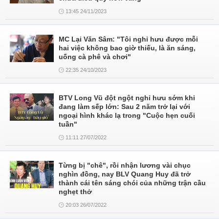
13:45 24/11/2023
MC Lại Văn Sâm: "Tôi nghỉ hưu được mỗi
hai việc không bao giờ thiếu, là ăn sáng,
uống cà phê và chơi"
22:35 24/10/2023
BTV Long Vũ đột ngột nghỉ hưu sớm khi
đang làm sếp lớn: Sau 2 năm trở lại với
ngoại hình khác lạ trong "Cuộc hẹn cuối
tuần"
11:11 27/07/2022
Từng bị "chê", rồi nhận lương vài chục
nghìn đồng, nay BLV Quang Huy đã trở
thành cái tên sáng chói của những trận cầu
nghẹt thở
20:03 26/07/2022