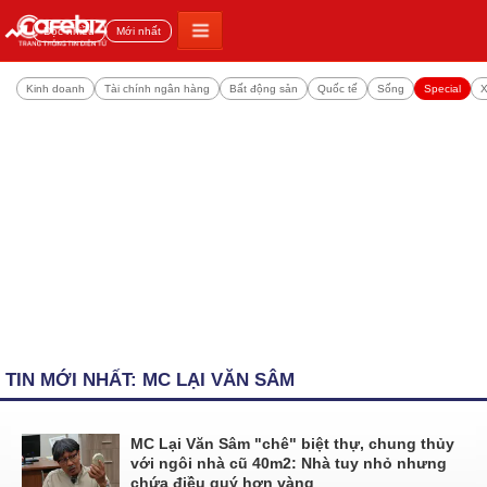
Đọc nhiều
Mới nhất
Kinh doanh
Tài chính ngân hàng
Bất động sản
Quốc tế
Sống
Special
X
TIN MỚI NHẤT: MC LẠI VĂN SÂM
MC Lại Văn Sâm "chê" biệt thự, chung thủy
với ngôi nhà cũ 40m2: Nhà tuy nhỏ nhưng
chứa điều quý hơn vàng