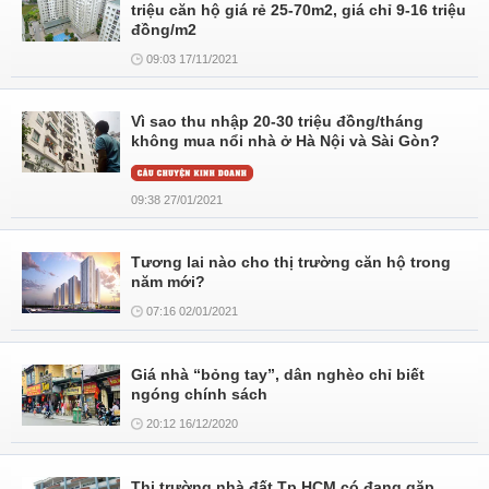
triệu căn hộ giá rẻ 25-70m2, giá chỉ 9-16 triệu
đồng/m2
09:03 17/11/2021
Vì sao thu nhập 20-30 triệu đồng/tháng
không mua nổi nhà ở Hà Nội và Sài Gòn?
09:38 27/01/2021
Tương lai nào cho thị trường căn hộ trong
năm mới?
07:16 02/01/2021
Giá nhà “bỏng tay”, dân nghèo chỉ biết
ngóng chính sách
20:12 16/12/2020
Thị trường nhà đất Tp.HCM có đang gặp