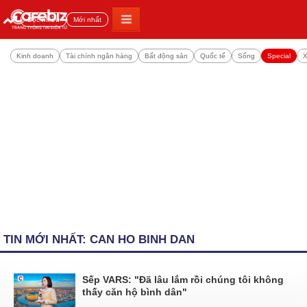
Đọc nhiều
Mới nhất
Kinh doanh
Tài chính ngân hàng
Bất động sản
Quốc tế
Sống
Special
X
TIN MỚI NHẤT: CAN HO BINH DAN
Sếp VARS: "Đã lâu lắm rồi chúng tôi không
thấy căn hộ bình dân"