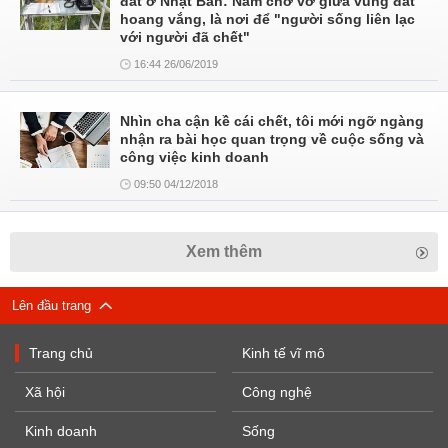
đất ở Nhật Bản: Nằm chơ vơ giữa vùng đất
hoang vắng, là nơi để "người sống liên lạc
với người đã chết"
16:44 26/06/2019
Nhìn cha cận kề cái chết, tôi mới ngỡ ngàng
nhận ra bài học quan trọng về cuộc sống và
công việc kinh doanh
09:50 04/12/2018
Xem thêm
Lên đầu trang
Trang chủ
Kinh tế vĩ mô
Xã hội
Công nghệ
Kinh doanh
Sống