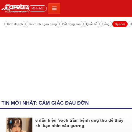
Đọc nhiều
Mới nhất
Kinh doanh
Tài chính ngân hàng
Bất động sản
Quốc tế
Sống
Special
X
TIN MỚI NHẤT: CẢM GIÁC ĐAU ĐỚN
6 dấu hiệu 'vạch trần' bệnh ung thư dễ thấy
khi bạn nhìn vào gương