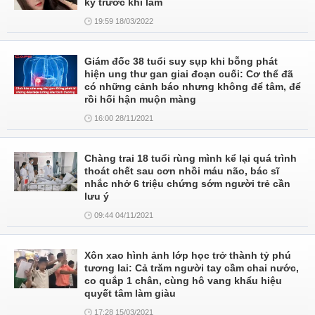
kỹ trước khi làm
19:59 18/03/2022
Giám đốc 38 tuổi suy sụp khi bỗng phát
hiện ung thư gan giai đoạn cuối: Cơ thể đã
có những cảnh báo nhưng không để tâm, để
rồi hối hận muộn màng
16:00 28/11/2021
Chàng trai 18 tuổi rùng mình kể lại quá trình
thoát chết sau cơn nhồi máu não, bác sĩ
nhắc nhở 6 triệu chứng sớm người trẻ cần
lưu ý
09:44 04/11/2021
Xôn xao hình ảnh lớp học trở thành tỷ phú
tương lai: Cả trăm người tay cầm chai nước,
co quắp 1 chân, cùng hô vang khẩu hiệu
quyết tâm làm giàu
17:28 15/03/2021