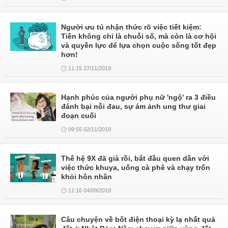
Người ưu tú nhận thức rõ việc tiết kiệm:
Tiền không chỉ là chuỗi số, mà còn là cơ hội
và quyền lực để lựa chọn cuộc sống tốt đẹp
hơn!
11:15 27/11/2019
Hạnh phúc của người phụ nữ 'ngộ' ra 3 điều
đánh bại nỗi đau, sự ám ảnh ung thư giai
đoạn cuối
09:55 02/11/2019
Thế hệ 9X đã già rồi, bắt đầu quen dần với
việc thức khuya, uống cà phê và chạy trốn
khỏi hôn nhân
11:16 04/09/2019
Câu chuyện về bốt điện thoại kỳ lạ nhất quả