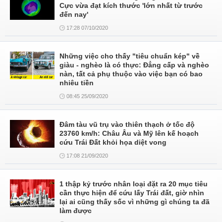
Cực vừa đạt kích thước 'lớn nhất từ trước
đến nay'
17:28 07/10/2020
Những việc cho thấy "tiêu chuẩn kép" về
giàu - nghèo là có thực: Đẳng cấp và nghèo
nàn, tất cả phụ thuộc vào việc bạn có bao
nhiêu tiền
08:45 25/09/2020
Đâm tàu vũ trụ vào thiên thạch ở tốc độ
23760 km/h: Châu Âu và Mỹ lên kế hoạch
cứu Trái Đất khỏi họa diệt vong
17:08 21/09/2020
1 thập kỷ trước nhân loại đặt ra 20 mục tiêu
cần thực hiện để cứu lấy Trái đất, giờ nhìn
lại ai cũng thấy sốc vì những gì chúng ta đã
làm được