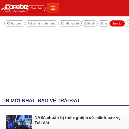
Đọc nhiều
Mới nhất
Kinh doanh
Tài chính ngân hàng
Bất động sản
Quốc tế
Sống
Special
X
TIN MỚI NHẤT: BẢO VỆ TRÁI ĐẤT
NASA chuẩn bị thử nghiệm sứ mệnh bảo vệ
Trái đất