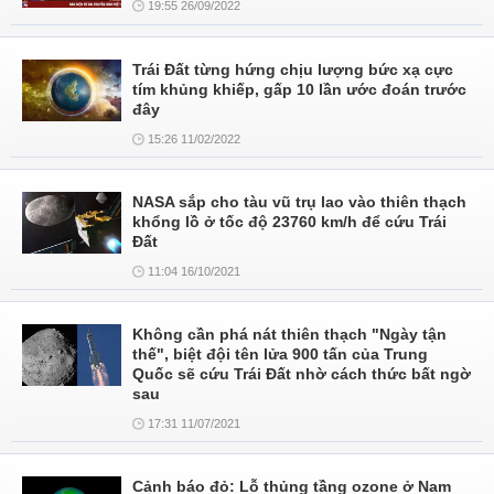
19:55 26/09/2022
Trái Đất từng hứng chịu lượng bức xạ cực
tím khủng khiếp, gấp 10 lần ước đoán trước
đây
15:26 11/02/2022
NASA sắp cho tàu vũ trụ lao vào thiên thạch
khổng lồ ở tốc độ 23760 km/h để cứu Trái
Đất
11:04 16/10/2021
Không cần phá nát thiên thạch "Ngày tận
thế", biệt đội tên lửa 900 tấn của Trung
Quốc sẽ cứu Trái Đất nhờ cách thức bất ngờ
sau
17:31 11/07/2021
Cảnh báo đỏ: Lỗ thủng tầng ozone ở Nam