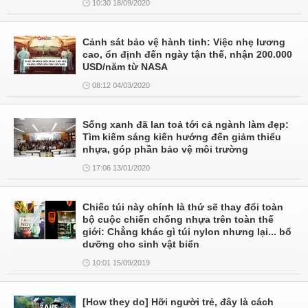
10:30 18/09/2020
Cảnh sát bảo vệ hành tinh: Việc nhẹ lương
cao, ổn định đến ngày tận thế, nhận 200.000
USD/năm từ NASA
08:12 04/03/2020
Sống xanh đã lan toả tới cả ngành làm đẹp:
Tìm kiếm sáng kiến hướng đến giảm thiểu
nhựa, góp phần bảo vệ môi trường
17:06 13/01/2020
Chiếc túi này chính là thứ sẽ thay đổi toàn
bộ cuộc chiến chống nhựa trên toàn thế
giới: Chẳng khác gì túi nylon nhưng lại... bổ
dưỡng cho sinh vật biển
10:01 15/09/2019
[How they do] Hỡi người trẻ, đây là cách