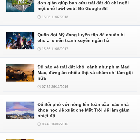
đơn giản giúp bạn cứu trái đất dù chỉ ngồi
một chỗ lướt web: Bỏ Google đi!
15:03 11/07/2018
Quân đội Mỹ đang luyện tập để chuẩn bị
cho ... chiến tranh xuyên ngân hà
15:36 11/06/2017
Để bảo vệ trái đất khỏi cảnh như phim Mad
Max, đừng ăn nhiều thịt và chăm chỉ tắm gội
nữa
07:32 26/11/2016
Để đối phó với nóng lên toàn cầu, các nhà
khoa học đề xuất che Mặt Trời để làm giảm
nhiệt độ
08:46 16/06/2016