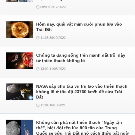
08:00 02/12/2022
Hôm nay, quái vật mỉm cười phun lửa vào
Trái Đất
11:38 30/10/2022
Chúng ta đang sống trên mảnh đất trỗi dậy
từ thiên thạch khổng lồ
13:02 11/08/2022
NASA sắp cho tàu vũ trụ lao vào thiên thạch
khổng lồ ở tốc độ 23760 km/h để cứu Trái
Đất
11:04 16/10/2021
Không cần phá nát thiên thạch "Ngày tận
thế", biệt đội tên lửa 900 tấn của Trung
Quốc sẽ cứu Trái Đất nhờ cách thức bất ngờ