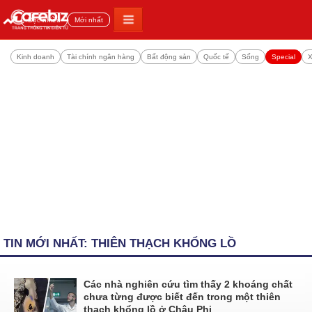
Đọc nhiều
Mới nhất
Kinh doanh
Tài chính ngân hàng
Bất động sản
Quốc tế
Sống
Special
X
TIN MỚI NHẤT: THIÊN THẠCH KHỔNG LỒ
Các nhà nghiên cứu tìm thấy 2 khoáng chất
chưa từng được biết đến trong một thiên
thạch khổng lồ ở Châu Phi