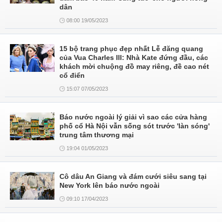
dân
08:00 19/05/2023
15 bộ trang phục đẹp nhất Lễ đăng quang
của Vua Charles III: Nhà Kate đứng đầu, các
khách mời chuộng đồ may riêng, đề cao nét
cổ điển
15:07 07/05/2023
Báo nước ngoài lý giải vì sao các cửa hàng
phố cổ Hà Nội vẫn sống sót trước 'làn sóng'
trung tâm thương mại
19:04 01/05/2023
Cô dâu An Giang và đám cưới siêu sang tại
New York lên báo nước ngoài
09:10 17/04/2023