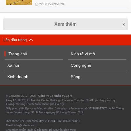
22:00 22/09/2020
Xem thêm
Lên đầu trang
Trang chủ
Kinh tế vĩ mô
Xã hội
Công nghệ
Kinh doanh
Sống
© Copyright 2012 - 2026 -
Công ty Cổ phần VCCorp.
Tầng 17, 19, 20, 21 Toà nhà Center Building - Hapulico Complex, Số 01, phố Nguyễn Huy
Tưởng, phường Thanh Xuân, thành phố Hà Nội
Giấy phép thiết lập trang thông tin điện tử tổng hợp trên internet số 3321/GP-TTĐT do Sở Thông
tin và Truyền thông TP Hà Nội cấp ngày 03 tháng 07 năm 2019.
Điện thoại: 024 7309 5555 Máy lẻ 41294. Fax: 024-39743413
Email: info@cafebiz.vn
Chịu trách nhiệm quản lý nội dung: Bà Nguyễn Bích Minh