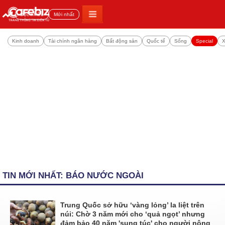
Đọc nhiều
Mới nhất
Kinh doanh
Tài chính ngân hàng
Bất động sản
Quốc tế
Sống
Special
X
TIN MỚI NHẤT: BÁO NƯỚC NGOÀI
Trung Quốc sở hữu ‘vàng lỏng’ la liệt trên
núi: Chờ 3 năm mới cho ‘quả ngọt’ nhưng
đảm bảo 40 năm 'sung túc' cho người nông