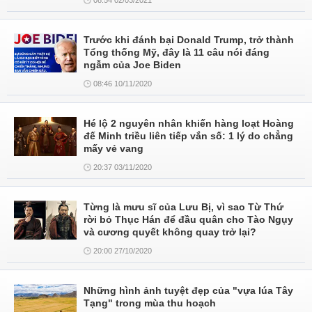
08:54 02/03/2021
Trước khi đánh bại Donald Trump, trở thành
Tổng thống Mỹ, đây là 11 câu nói đáng
ngẫm của Joe Biden
08:46 10/11/2020
Hé lộ 2 nguyên nhân khiến hàng loạt Hoàng
đế Minh triều liên tiếp vắn số: 1 lý do chẳng
mấy vẻ vang
20:37 03/11/2020
Từng là mưu sĩ của Lưu Bị, vì sao Từ Thứ
rời bỏ Thục Hán để đầu quân cho Tào Ngụy
và cương quyết không quay trở lại?
20:00 27/10/2020
Những hình ảnh tuyệt đẹp của "vựa lúa Tây
Tạng" trong mùa thu hoạch