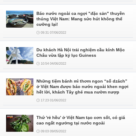
Báo nước ngoài ca ngợi "đặc sản" thuyền
thúng Việt Nam: Mang sức hút không thể
cưỡng lại!
09:31 07/06/2022
Du khách Hà Nội trải nghiệm cầu kính Mộc
Châu vừa lập kỷ lục Guiness
10:54 04/06/2022
Những tiệm bánh mì thơm ngon “số dzách”
ở Việt Nam được báo nước ngoài khen ngợi
hết lời, khách Tây ghé mua nườm nượp
17:23 01/06/2022
Thứ 'rẻ hều' ở Việt Nam tạo cơn sốt, có giá
cao ngất ngưởng tại nước ngoài
09:03 09/05/2022