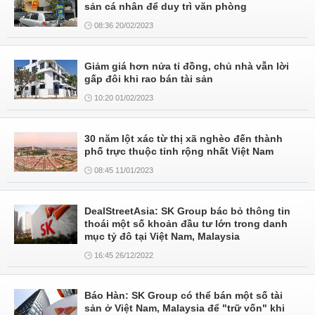
sản cá nhân để duy trì văn phòng
08:36 20/02/2023
Giảm giá hơn nửa tỉ đồng, chủ nhà vẫn lời
gấp đôi khi rao bán tài sản
10:20 01/02/2023
30 năm lột xác từ thị xã nghèo đến thành
phố trực thuộc tỉnh rộng nhất Việt Nam
08:45 11/01/2023
DealStreetAsia: SK Group bác bỏ thông tin
thoái một số khoản đầu tư lớn trong danh
mục tỷ đô tại Việt Nam, Malaysia
16:45 26/12/2022
Báo Hàn: SK Group có thể bán một số tài
sản ở Việt Nam, Malaysia để "trữ vốn" khi