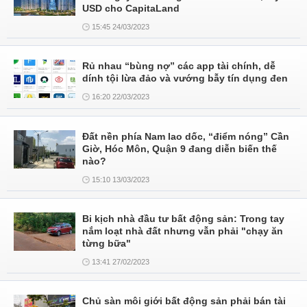
USD cho CapitaLand
15:45 24/03/2023
Rủ nhau “bùng nợ” các app tài chính, dễ
dính tội lừa đảo và vướng bẫy tín dụng đen
16:20 22/03/2023
Đất nền phía Nam lao dốc, “điểm nóng” Cần
Giờ, Hóc Môn, Quận 9 đang diễn biến thế
nào?
15:10 13/03/2023
Bi kịch nhà đầu tư bất động sản: Trong tay
nắm loạt nhà đất nhưng vẫn phải "chạy ăn
từng bữa"
13:41 27/02/2023
Chủ sàn môi giới bất động sản phải bán tài