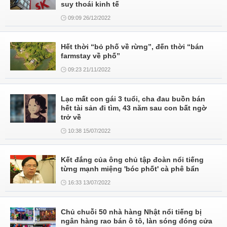
suy thoái kinh tế
09:09 26/12/2022
Hết thời “bỏ phố về rừng”, đến thời “bán
farmstay về phố”
09:23 21/11/2022
Lạc mất con gái 3 tuổi, cha đau buồn bán
hết tài sản đi tìm, 43 năm sau con bất ngờ
trở về
10:38 15/07/2022
Kết đắng của ông chủ tập đoàn nổi tiếng
từng mạnh miệng 'bóc phốt' cà phê bẩn
16:33 13/07/2022
Chủ chuỗi 50 nhà hàng Nhật nổi tiếng bị
ngân hàng rao bán ô tô, làn sóng đóng cửa