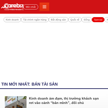
Đọc nhiều
Mới nhất
Kinh doanh
Tài chính ngân hàng
Bất động sản
Quốc tế
Sống
Special
X
TIN MỚI NHẤT: BÁN TÀI SẢN
Kinh doanh ảm đạm, thị trường khách sạn
rơi vào cảnh “bán mình”, đổi chủ