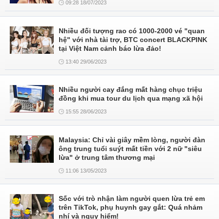
09:28 18/07/2023
Nhiều đối tượng rao có 1000-2000 vé "quan
hệ" với nhà tài trợ, BTC concert BLACKPINK
tại Việt Nam cảnh báo lừa đảo!
13:40 29/06/2023
Nhiều người cay đắng mất hàng chục triệu
đồng khi mua tour du lịch qua mạng xã hội
15:55 28/06/2023
Malaysia: Chỉ vài giây mềm lòng, người đàn
ông trung tuổi suýt mất tiền với 2 nữ "siêu
lừa" ở trung tâm thương mại
11:06 13/05/2023
Sốc với trò nhận làm người quen lừa trẻ em
trên TikTok, phụ huynh gay gắt: Quá nhảm
nhí và nguy hiểm!