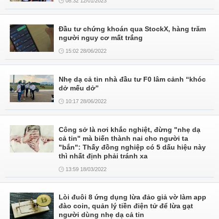
08:32 12/01/2023
Đầu tư chứng khoán qua StockX, hàng trăm
người nguy cơ mất trắng
15:02 28/06/2022
Nhẹ dạ cả tin nhà đầu tư F0 lâm cảnh “khóc
dở mếu dở”
10:17 28/06/2022
Công sở là nơi khắc nghiệt, đừng "nhẹ dạ
cả tin" mà biến thành nai cho người ta
"bắn": Thấy đồng nghiệp có 5 dấu hiệu này
thì nhất định phải tránh xa
13:59 18/03/2022
Lòi đuôi 8 ứng dụng lừa đảo giả vờ làm app
đào coin, quản lý tiền điện tử để lừa gạt
người dùng nhẹ dạ cả tin