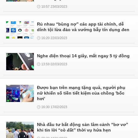
10:57 23/03/2023
Rủ nhau “bùng nợ” các app tài chính, dễ
dính tội lừa đảo và vướng bẫy tín dụng đen
16:20 22/03/2023
Nghe điện thoại 14 giây, mất ngay 5 tỷ đồng
13:59 02/03/2023
Được bạn trên mạng tặng quà, người phụ
nữ khiến số tiền tiết kiệm của chồng 'bốc
hơi'
16:30 17/02/2023
Nhà đầu tư bất động sản lâm cảnh “bơ vơ”
khi tin lời “cò đất” thời vụ hứa hẹn