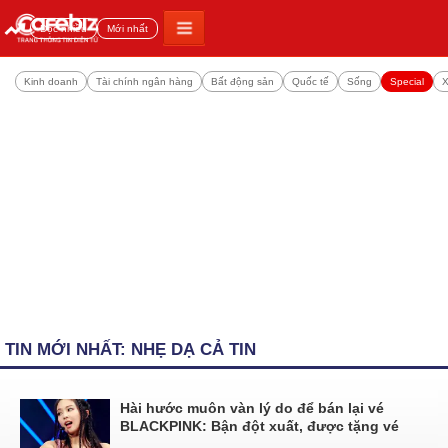
Đọc nhiều
Mới nhất
Kinh doanh
Tài chính ngân hàng
Bất động sản
Quốc tế
Sống
Special
X
TIN MỚI NHẤT: NHẸ DẠ CẢ TIN
Hài hước muôn vàn lý do để bán lại vé
BLACKPINK: Bận đột xuất, được tặng vé