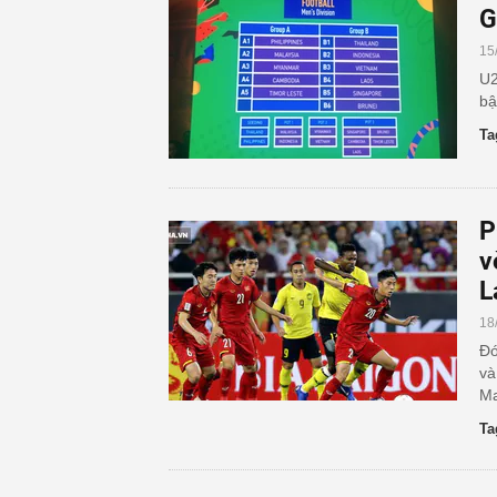
G
15
U2
bậ
Ta
P
v
L
18
Đó
và
Ma
Ta