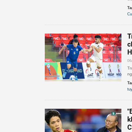
Ta
Cu
T
c
H
06
Tr
ng
Ta
tu
"
k
C