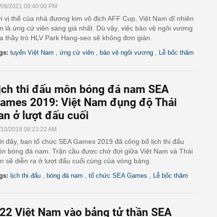
/09/2021 09:40:00 PM
i vị thế của nhà đương kim vô địch AFF Cup, Việt Nam dĩ nhiên
n là ứng cử viên sáng giá nhất. Dù vậy, việc bảo vệ ngôi vương
a thầy trò HLV Park Hang-seo sẽ không đơn giản.
,
,
,
gs:
tuyển Việt Nam
ứng cử viên
bảo vệ ngôi vương
Lễ bốc thăm
ịch thi đấu môn bóng đá nam SEA
ames 2019: Việt Nam đụng độ Thái
an ở lượt đấu cuối
/10/2019 08:23:22 AM
i đây, ban tổ chức SEA Games 2019 đã công bố lịch thi đấu
n bóng đá nam. Trận cầu được chờ đợi giữa Việt Nam và Thái
n sẽ diễn ra ở lượt đấu cuối cùng của vòng bảng.
,
,
,
gs:
lịch thi đấu
bóng đá nam
tổ chức SEA Games
Lễ bốc thăm
22 Việt Nam vào bảng tử thần SEA