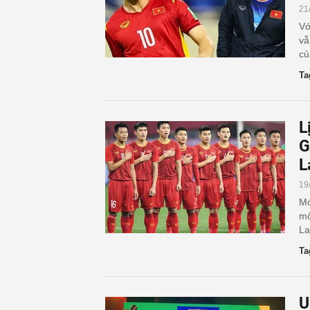
21
Vớ
vẫ
củ
Ta
L
G
L
19
Mớ
mô
La
Ta
U