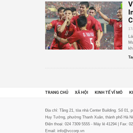
V
I
C
17
Lá
Ma
kh
Ta
TRANG CHỦ
XÃ HỘI
KINH TẾ VĨ MÔ
K
Địa chỉ: Tầng 21, tòa nhà Center Building. Số 01,
Huy Tưởng, phường Thanh Xuân, thành phố Hà N
Điện thoại: 024 7309 5555 - Máy lẻ 41294 | Fax: 
Email: info@vccorp.vn