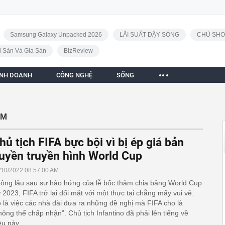
Samsung Galaxy Unpacked 2026
LÃI SUẤT DẬY SÓNG
CHỦ SHO
i Sản Và Gia Sản
BizReview
INH DOANH
CÔNG NGHỆ
SỐNG
ĂM
hủ tịch FIFA bực bội vì bị ép giá bản
uyền truyền hình World Cup
/10/2022 08:57:00 AM
ông lâu sau sự hào hứng của lễ bốc thăm chia bảng World Cup
 2023, FIFA trở lại đối mặt với một thực tại chẳng mấy vui vẻ.
 là việc các nhà đài đưa ra những đề nghị mà FIFA cho là
hông thể chấp nhận”. Chủ tịch Infantino đã phải lên tiếng về
ều này.