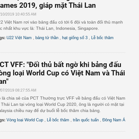
ames 2019, giáp mặt Thái Lan
/10/2019 10:40:55 AM
2 Việt Nam rơi vào bảng đấu có tới 6 đội và toàn đối thủ mạnh
c nhất khu vực là: Thái Lan, Indonesia, Singapore.
,
,
,
gs:
U22 Việt Nam
bảng tử thần
hạt giống số 3
Lễ bốc thăm
CT VFF: "Đối thủ bất ngờ khi bảng đấu
òng loại World Cup có Việt Nam và Thái
an"
/07/2019 08:27:55 AM
 là chia sẻ của PCT Thường trực VFF về bảng đấu có Việt Nam
 Thái Lan tại vòng loại World Cup 2020, ông là người có mặt tại
laysia chiều nay để dự buổi lễ bốc thăm chia bảng.
,
,
,
gs:
Vòng loại World Cup
Lễ bốc thăm
trần quốc tuấn
Đông Nam Á