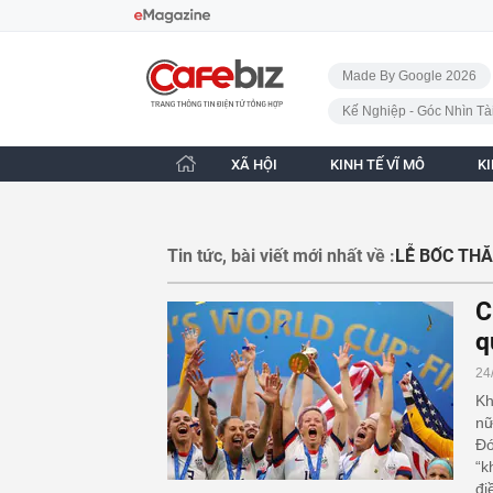
Bỏ qua điều hướng
CafeBiz - Trang chủ
Made By Google 2026
Kế Nghiệp - Góc Nhìn Tà
XÃ HỘI
KINH TẾ VĨ MÔ
K
Tin tức, bài viết mới nhất về :
LỄ BỐC TH
C
q
24
Kh
nữ
Đó
“k
đi