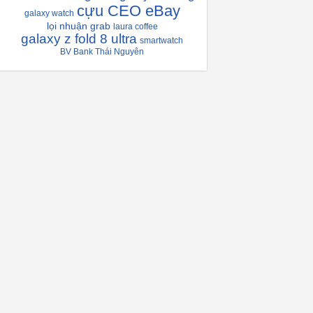
cựu CEO eBay
galaxy watch
lọi nhuận grab
laura coffee
galaxy z fold 8 ultra
smartwatch
BV Bank Thái Nguyên