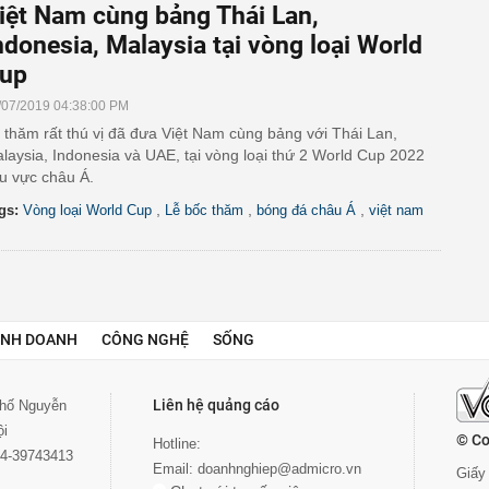
iệt Nam cùng bảng Thái Lan,
ndonesia, Malaysia tại vòng loại World
up
/07/2019 04:38:00 PM
 thăm rất thú vị đã đưa Việt Nam cùng bảng với Thái Lan,
laysia, Indonesia và UAE, tại vòng loại thứ 2 World Cup 2022
u vực châu Á.
,
,
,
gs:
Vòng loại World Cup
Lễ bốc thăm
bóng đá châu Á
việt nam
INH DOANH
CÔNG NGHỆ
SỐNG
Liên hệ quảng cáo
 phố Nguyễn
ội
© Co
Hotline:
024-39743413
Email:
doanhnghiep@admicro.vn
Giấy 