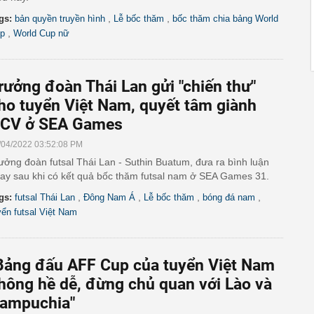
,
,
gs:
bản quyền truyền hình
Lễ bốc thăm
bốc thăm chia bảng World
,
p
World Cup nữ
rưởng đoàn Thái Lan gửi "chiến thư"
ho tuyển Việt Nam, quyết tâm giành
CV ở SEA Games
/04/2022 03:52:08 PM
ưởng đoàn futsal Thái Lan - Suthin Buatum, đưa ra bình luận
ay sau khi có kết quả bốc thăm futsal nam ở SEA Games 31.
,
,
,
,
gs:
futsal Thái Lan
Đông Nam Á
Lễ bốc thăm
bóng đá nam
yển futsal Việt Nam
Bảng đấu AFF Cup của tuyển Việt Nam
hông hề dễ, đừng chủ quan với Lào và
ampuchia"