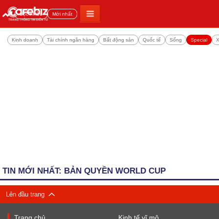
Đọc nhiều
Mới nhất
Kinh doanh
Tài chính ngân hàng
Bất động sản
Quốc tế
Sống
Special
X
TIN MỚI NHẤT: BẢN QUYỀN WORLD CUP
Lên đầu trang
Trang chủ
Kinh tế vĩ mô