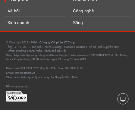
Xã hội
Công nghệ
Kinh doanh
Sống
© Copyright 2012 - 2026 -
Công ty Cổ phần VCCorp.
Tầng 17, 19, 20, 21 Toà nhà Center Building - Hapulico Complex, Số 01, phố Nguyễn Huy
Tưởng, phường Thanh Xuân, thành phố Hà Nội
Giấy phép thiết lập trang thông tin điện tử tổng hợp trên internet số 3321/GP-TTĐT do Sở Thông
tin và Truyền thông TP Hà Nội cấp ngày 03 tháng 07 năm 2019.
Điện thoại: 024 7309 5555 Máy lẻ 41294. Fax: 024-39743413
Email: info@cafebiz.vn
Chịu trách nhiệm quản lý nội dung: Bà Nguyễn Bích Minh
Hỗ trợ quảng cáo: