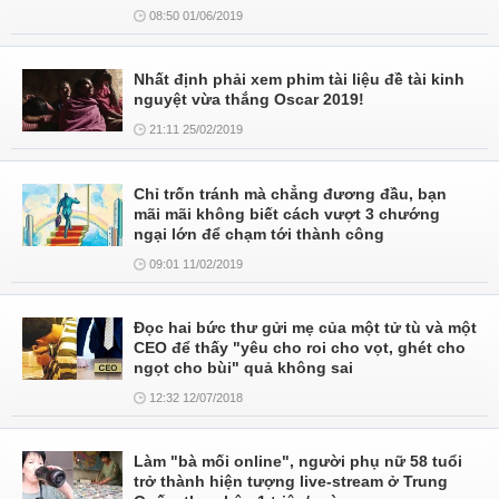
08:50 01/06/2019
Nhất định phải xem phim tài liệu đề tài kinh
nguyệt vừa thắng Oscar 2019!
21:11 25/02/2019
Chỉ trốn tránh mà chẳng đương đầu, bạn
mãi mãi không biết cách vượt 3 chướng
ngại lớn để chạm tới thành công
09:01 11/02/2019
Đọc hai bức thư gửi mẹ của một tử tù và một
CEO để thấy "yêu cho roi cho vọt, ghét cho
ngọt cho bùi" quả không sai
12:32 12/07/2018
Làm "bà mối online", người phụ nữ 58 tuổi
trở thành hiện tượng live-stream ở Trung