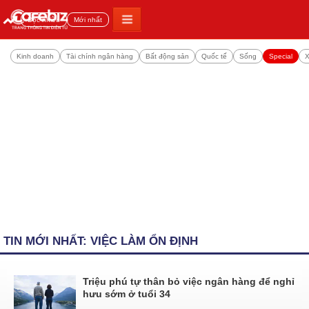
Đọc nhiều
Mới nhất
Kinh doanh
Tài chính ngân hàng
Bất động sản
Quốc tế
Sống
Special
X
TIN MỚI NHẤT: VIỆC LÀM ỔN ĐỊNH
Triệu phú tự thân bỏ việc ngân hàng để nghỉ
hưu sớm ở tuổi 34