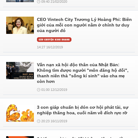
09:40 21/02/2020
CEO Vintech City Trương Lý Hoàng Phi: Biên
giới của mỗi con người nằm ở chính tư duy
của người đó
14:27 16/12/2019
Vấn nạn xã hội độc thân của Nhật Bản:
Không tìm được người "môn đăng hộ đối",
thanh niên thà "sống kí sinh" vào cha mẹ
còn hơn
01:00 12/12/2019
3 con giáp chuẩn bị đón cơ hội phát tài, sự
nghiệp thăng hoa, cuối năm về đích rực rỡ
20:23 16/11/2019