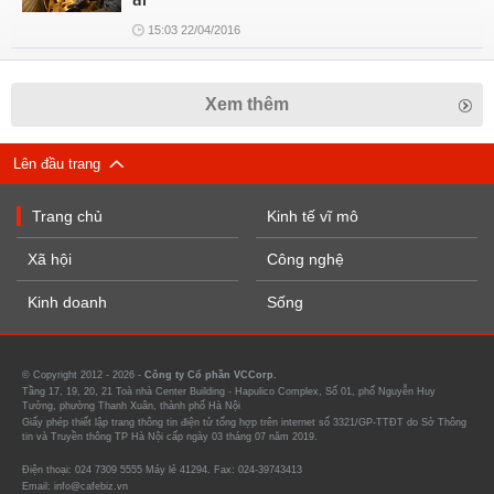
đi
15:03 22/04/2016
Xem thêm
Lên đầu trang
Trang chủ
Kinh tế vĩ mô
Xã hội
Công nghệ
Kinh doanh
Sống
© Copyright 2012 - 2026 -
Công ty Cổ phần VCCorp.
Tầng 17, 19, 20, 21 Toà nhà Center Building - Hapulico Complex, Số 01, phố Nguyễn Huy
Tưởng, phường Thanh Xuân, thành phố Hà Nội
Giấy phép thiết lập trang thông tin điện tử tổng hợp trên internet số 3321/GP-TTĐT do Sở Thông
tin và Truyền thông TP Hà Nội cấp ngày 03 tháng 07 năm 2019.
Điện thoại: 024 7309 5555 Máy lẻ 41294. Fax: 024-39743413
Email: info@cafebiz.vn