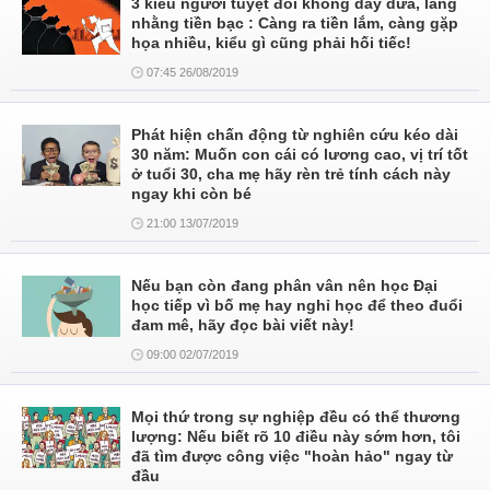
3 kiểu người tuyệt đối không dây dưa, lằng
nhằng tiền bạc : Càng ra tiền lắm, càng gặp
họa nhiều, kiểu gì cũng phải hối tiếc!
07:45 26/08/2019
Phát hiện chấn động từ nghiên cứu kéo dài
30 năm: Muốn con cái có lương cao, vị trí tốt
ở tuổi 30, cha mẹ hãy rèn trẻ tính cách này
ngay khi còn bé
21:00 13/07/2019
Nếu bạn còn đang phân vân nên học Đại
học tiếp vì bố mẹ hay nghỉ học để theo đuổi
đam mê, hãy đọc bài viết này!
09:00 02/07/2019
Mọi thứ trong sự nghiệp đều có thể thương
lượng: Nếu biết rõ 10 điều này sớm hơn, tôi
đã tìm được công việc "hoàn hảo" ngay từ
đầu