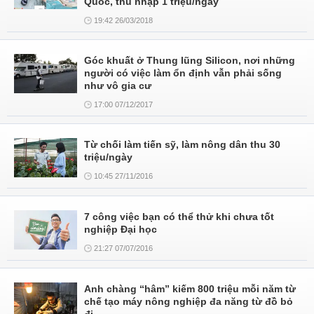
Quốc, thu nhập 1 triệu/ngày
19:42 26/03/2018
Góc khuất ở Thung lũng Silicon, nơi những
người có việc làm ổn định vẫn phải sống
như vô gia cư
17:00 07/12/2017
Từ chối làm tiến sỹ, làm nông dân thu 30
triệu/ngày
10:45 27/11/2016
7 công việc bạn có thể thử khi chưa tốt
nghiệp Đại học
21:27 07/07/2016
Anh chàng “hâm” kiếm 800 triệu mỗi năm từ
chế tạo máy nông nghiệp đa năng từ đồ bỏ