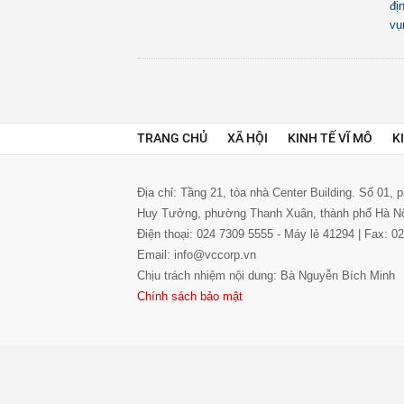
đị
vụ
TRANG CHỦ
XÃ HỘI
KINH TẾ VĨ MÔ
K
Địa chỉ: Tầng 21, tòa nhà Center Building. Số 01,
Huy Tưởng, phường Thanh Xuân, thành phố Hà N
Điện thoại: 024 7309 5555 - Máy lẻ 41294 | Fax: 
Email: info@vccorp.vn
Chịu trách nhiệm nội dung: Bà Nguyễn Bích Minh
Chính sách bảo mật