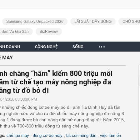
Samsung Galaxy Unpacked 2026
LÃI SUẤT DẬY SÓNG
CHỦ SHO
i Sản Và Gia Sản
BizReview
INH DOANH
CÔNG NGHỆ
SỐNG
E MÁY
nh chàng “hâm” kiếm 800 triệu mỗi
ăm từ chế tạo máy nông nghiệp đa
ăng từ đồ bỏ đi
/04/2016 03:03:00 PM
 những chiếc động cơ xe máy bỏ đi, anh Tạ Đình Huy đã tận
ng nghiên cứu và cho ra đời chiếc máy nông nghiệp đa năng 8
ong 1 đang được bà con nông dân sử dụng rộng rãi. Năm 2015,
h thu về 700-800 triệu đồng từ sáng chế này.
,
,
,
gs:
chế tạo máy
động cơ xe máy
bà con nông dân
việc làm ổn