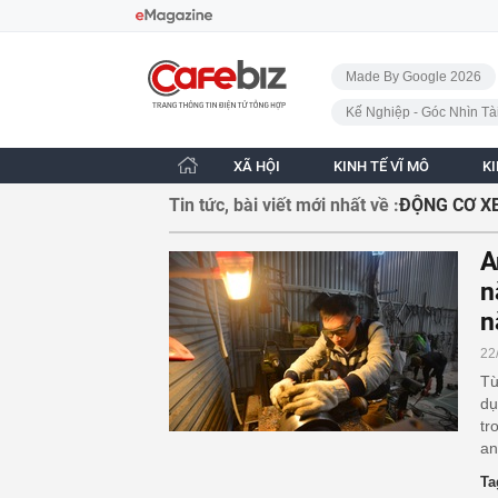
Bỏ qua điều hướng
CafeBiz - Trang chủ
Made By Google 2026
Kế Nghiệp - Góc Nhìn Tà
XÃ HỘI
KINH TẾ VĨ MÔ
K
Tin tức, bài viết mới nhất về :
ĐỘNG CƠ X
A
n
n
22
Từ
dụ
tr
an
Ta