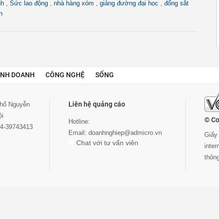
,
,
,
,
nh
Sức lao động
nhà hàng xóm
giảng đường đại học
đống sắt
n
INH DOANH
CÔNG NGHỆ
SỐNG
Liên hệ quảng cáo
 phố Nguyễn
ội
© Co
Hotline:
024-39743413
Email:
doanhnghiep@admicro.vn
Giấy 
Chat với tư vấn viên
inte
thôn