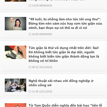
13:59 08/05/2022
"49 tuổi, bị chồng làm cho tức tới ung thư":
Đừng kìm nén cảm xúc hay cơn tức giận của
mình, bạn thực sự có thể ra đi vì nó
16:00 09/08/2020
Tức giận là thứ vô dụng nhất trên đời: Sai!
Kẻ không biết tức giận là dại dột, người
không biết biến tức giận thành động lực là
không có trí khôn
09:15 31/12/2019
Nghệ thuật cãi nhau với đồng nghiệp ở
chốn công sở
11:45 12/11/2019
Từ Tam Quốc diễn nghĩa đến bài học "tiên lễ