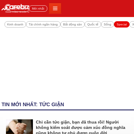
Đọc nhiều
Mới nhất
Kinh doanh
Tài chính ngân hàng
Bất động sản
Quốc tế
Sống
Special
X
TIN MỚI NHẤT: TỨC GIẬN
Chỉ cần tức giận, bạn đã thua rồi! Người
không kiểm soát được cảm xúc đồng nghĩa
cũng không tự chủ được cuộc đời