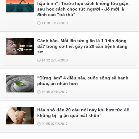
hậu binh": Trước học cách không tức giận,
sau học cách chọc tức người - đó mới là
đỉnh cao "trả thù"
11:18 10/08/2019
Cảnh báo: Mỗi lần tức giận là 1 'trận động
đất' trong cơ thể, gây ra 20 căn bệnh đáng
sợ
14:32 22/07/2018
“Đừng làm” 4 điều này, cuộc sống sẽ hạnh
phúc, an nhàn hơn
15:45 09/10/2017
Hãy nhớ đến 20 câu nói này khi bực tức để
không bị “giận quá mất khôn”
20:55 07/03/2017