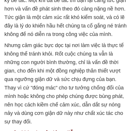
kỳ bế tắc. Một khi đã bế tắc thì bạn lại càng tức giận
hơn và vấn đề phát sinh theo đó càng nặng nề hơn.
Tức giận là một cảm xúc rất khó kiểm soát, và có lẽ
đây là lý do khiến hầu hết chúng ta cố gắng né tránh
không để nó diễn ra trong công việc của mình.
Nhưng cảm giác bực dọc tại nơi làm việc là thực tế
không thể tránh khỏi. Rốt cuộc chúng ta vẫn là
những con người bình thường, chỉ là vấn đề thời
gian, cho đến khi một đồng nghiệp thân thiết vượt
qua ngưỡng giận dữ và sức chịu đựng của bạn.
Thay vì cứ "đóng mác" cho tư tưởng chống đối của
mình hoặc không cho phép chúng được bùng phát,
nên học cách kiềm chế cảm xúc, dẫn dắt sự nóng
nảy và dùng cơn giận dữ này như chất xúc tác cho
sự thay đổi.