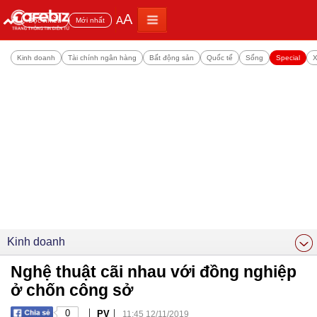
A
A
Đọc nhiều
Mới nhất
Kinh doanh
Tài chính ngân hàng
Bất động sản
Quốc tế
Sống
Special
X
Kinh doanh
Nghệ thuật cãi nhau với đồng nghiệp
ở chốn công sở
|
|
0
PV
11:45 12/11/2019