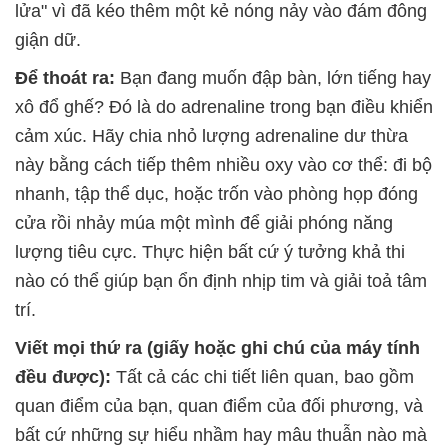
lửa" vì đã kéo thêm một kẻ nóng nảy vào đám đông
giận dữ.
Để thoát ra:
Bạn đang muốn đập bàn, lớn tiếng hay
xô đổ ghế? Đó là do adrenaline trong bạn điều khiển
cảm xúc. Hãy chia nhỏ lượng adrenaline dư thừa
này bằng cách tiếp thêm nhiều oxy vào cơ thể: đi bộ
nhanh, tập thể dục, hoặc trốn vào phòng họp đóng
cửa rồi nhảy múa một mình để giải phóng năng
lượng tiêu cực. Thực hiện bất cứ ý tưởng khả thi
nào có thể giúp bạn ổn định nhịp tim và giải toả tâm
trí.
Viết mọi thứ ra (giấy hoặc ghi chú của máy tính
đều được):
Tất cả các chi tiết liên quan, bao gồm
quan điểm của bạn, quan điểm của đối phương, và
bất cứ những sự hiểu nhầm hay mâu thuẫn nào mà