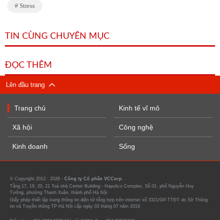
Stress
TIN CÙNG CHUYÊN MỤC
ĐỌC THÊM
Lên đầu trang
Trang chủ
Kinh tế vĩ mô
Xã hội
Công nghệ
Kinh doanh
Sống
© Copyright 2012 - 2026 -
Công ty Cổ phần VCCorp.
Tầng 17, 19, 20, 21 Toà nhà Center Building - Hapulico Complex, Số 01, phố Nguyễn Huy
Tưởng, phường Thanh Xuân, thành phố Hà Nội
Giấy phép thiết lập trang thông tin điện tử tổng hợp trên internet số 3321/GP-TTĐT do Sở Thông
tin và Truyền thông TP Hà Nội cấp ngày 03 tháng 07 năm 2019.