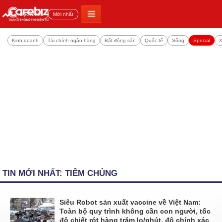
Đọc nhiều
Mới nhất
Kinh doanh
Tài chính ngân hàng
Bất động sản
Quốc tế
Sống
Special
X
TIN MỚI NHẤT: TIÊM CHỦNG
Siêu Robot sản xuất vaccine về Việt Nam:
Toàn bộ quy trình không cần con người, tốc
độ chiết rót hàng trăm lọ/phút, độ chính xác