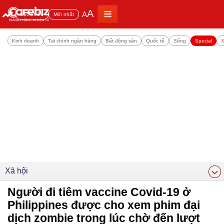
A
A
Đọc nhiều
Mới nhất
Kinh doanh
Tài chính ngân hàng
Bất động sản
Quốc tế
Sống
Special
X
Xã hội
Người đi tiêm vaccine Covid-19 ở
Philippines được cho xem phim đại
dịch zombie trong lúc chờ đến lượt