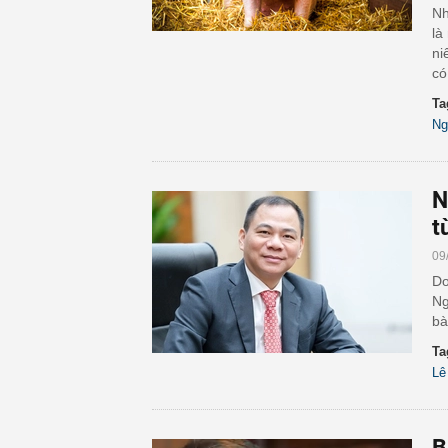
Nh
là
ni
có
Ta
Ng
N
t
09
Do
Ng
bà
Ta
Lê