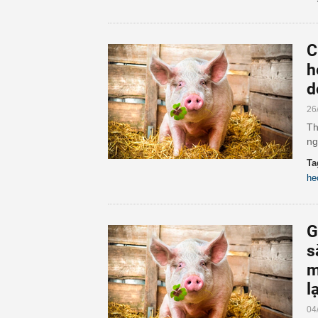
C
h
d
26
Th
ng
Ta
he
G
s
m
l
04