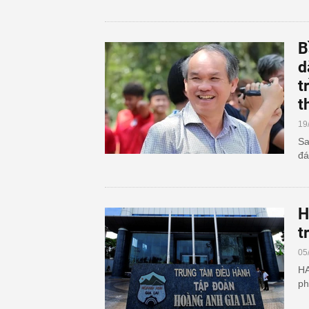
B
d
t
t
19
Sa
đá
H
t
05
HA
ph