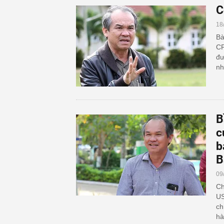
C
18
Bà
CP
đư
nh
B
c
b
B
09
Ch
US
ch
hà