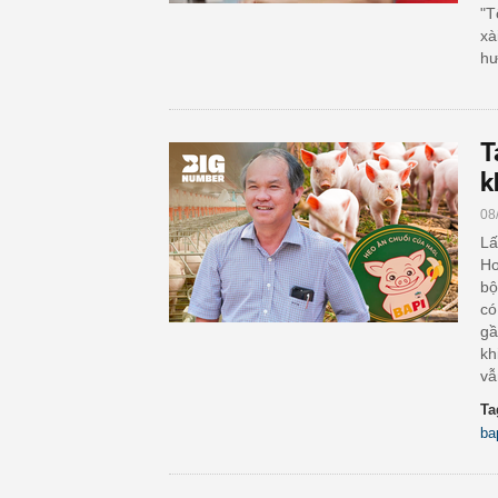
"T
xà
hư
T
k
08
Lấ
Ho
bộ
có
gầ
kh
vẫ
Ta
ba