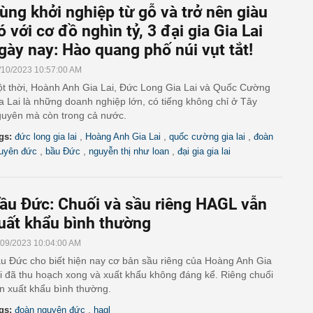
ùng khởi nghiệp từ gỗ và trở nên giàu
ó với cơ đồ nghìn tỷ, 3 đại gia Gia Lai
gày nay: Hào quang phố núi vụt tắt!
/10/2023 10:57:00 AM
t thời, Hoành Anh Gia Lai, Đức Long Gia Lai và Quốc Cường
a Lai là những doanh nghiệp lớn, có tiếng không chỉ ở Tây
uyên mà còn trong cả nước.
,
,
,
gs:
đức long gia lai
Hoàng Anh Gia Lai
quốc cường gia lai
đoàn
,
,
,
uyên đức
bầu Đức
nguyễn thị như loan
đại gia gia lai
ầu Đức: Chuối và sầu riêng HAGL vẫn
uất khẩu bình thường
/09/2023 10:04:00 AM
u Đức cho biết hiện nay cơ bản sầu riêng của Hoàng Anh Gia
i đã thu hoạch xong và xuất khẩu không đáng kể. Riêng chuối
n xuất khẩu bình thường.
,
gs:
đoàn nguyên đức
hagl