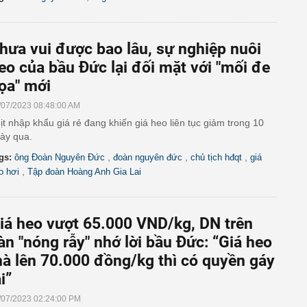
hưa vui được bao lâu, sự nghiệp nuôi
eo của bầu Đức lại đối mặt với "mối đe
ọa" mới
/07/2023 08:48:00 AM
ịt nhập khẩu giá rẻ đang khiến giá heo liên tục giảm trong 10
ày qua.
,
,
,
gs:
ông Đoàn Nguyên Đức
đoàn nguyên đức
chủ tịch hđqt
giá
,
o hơi
Tập đoàn Hoàng Anh Gia Lai
iá heo vượt 65.000 VND/kg, DN trên
àn "nóng rẫy" nhớ lời bầu Đức: “Giá heo
à lên 70.000 đồng/kg thì có quyền gáy
ại”
/07/2023 02:24:00 PM