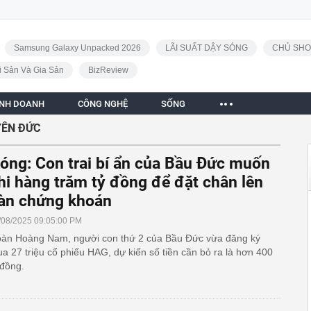
Samsung Galaxy Unpacked 2026
LÃI SUẤT DẬY SÓNG
CHỦ SHO
i Sản Và Gia Sản
BizReview
INH DOANH
CÔNG NGHỆ
SỐNG
ÊN ĐỨC
óng: Con trai bí ẩn của Bầu Đức muốn
hi hàng trăm tỷ đồng để đặt chân lên
àn chứng khoán
/08/2025 09:05:00 PM
àn Hoàng Nam, người con thứ 2 của Bầu Đức vừa đăng ký
a 27 triệu cổ phiếu HAG, dự kiến số tiền cần bỏ ra là hơn 400
 đồng.