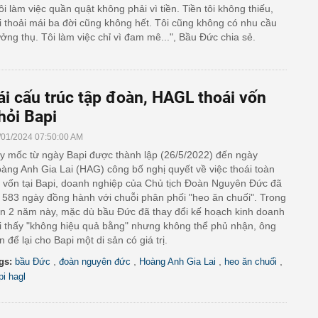
ôi làm việc quần quật không phải vì tiền. Tiền tôi không thiếu,
i thoải mái ba đời cũng không hết. Tôi cũng không có nhu cầu
ởng thụ. Tôi làm việc chỉ vì đam mê...", Bầu Đức chia sẻ.
ái cấu trúc tập đoàn, HAGL thoái vốn
hỏi Bapi
/01/2024 07:50:00 AM
y mốc từ ngày Bapi được thành lập (26/5/2022) đến ngày
àng Anh Gia Lai (HAG) công bố nghị quyết về việc thoái toàn
 vốn tại Bapi, doanh nghiệp của Chủ tịch Đoàn Nguyên Đức đã
 583 ngày đồng hành với chuỗi phân phối "heo ăn chuối". Trong
n 2 năm này, mặc dù bầu Đức đã thay đổi kế hoạch kinh doanh
i thấy "không hiệu quả bằng" nhưng không thể phủ nhận, ông
n để lại cho Bapi một di sản có giá trị.
,
,
,
,
gs:
bầu Đức
đoàn nguyên đức
Hoàng Anh Gia Lai
heo ăn chuối
pi hagl