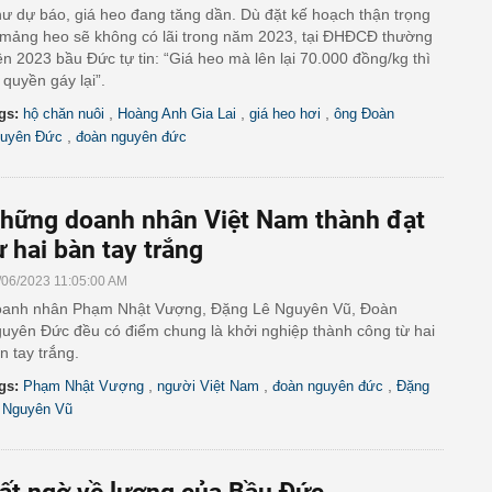
ư dự báo, giá heo đang tăng dần. Dù đặt kế hoạch thận trọng
 mảng heo sẽ không có lãi trong năm 2023, tại ĐHĐCĐ thường
ên 2023 bầu Đức tự tin: “Giá heo mà lên lại 70.000 đồng/kg thì
 quyền gáy lại”.
,
,
,
gs:
hộ chăn nuôi
Hoàng Anh Gia Lai
giá heo hơi
ông Đoàn
,
uyên Đức
đoàn nguyên đức
hững doanh nhân Việt Nam thành đạt
ừ hai bàn tay trắng
/06/2023 11:05:00 AM
anh nhân Phạm Nhật Vượng, Đặng Lê Nguyên Vũ, Đoàn
uyên Đức đều có điểm chung là khởi nghiệp thành công từ hai
n tay trắng.
,
,
,
gs:
Phạm Nhật Vượng
người Việt Nam
đoàn nguyên đức
Đặng
 Nguyên Vũ