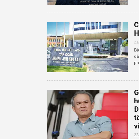
C
H
21
Bà
đã
ph
G
h
Đ
t
v
22