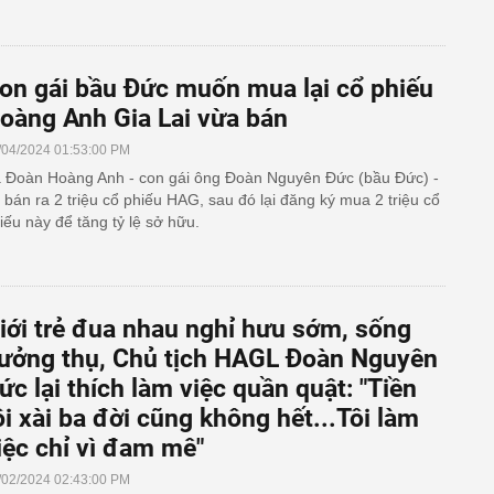
on gái bầu Đức muốn mua lại cổ phiếu
oàng Anh Gia Lai vừa bán
/04/2024 01:53:00 PM
 Đoàn Hoàng Anh - con gái ông Đoàn Nguyên Đức (bầu Đức) -
 bán ra 2 triệu cổ phiếu HAG, sau đó lại đăng ký mua 2 triệu cổ
iếu này để tăng tỷ lệ sở hữu.
iới trẻ đua nhau nghỉ hưu sớm, sống
ưởng thụ, Chủ tịch HAGL Đoàn Nguyên
ức lại thích làm việc quần quật: "Tiền
ôi xài ba đời cũng không hết...Tôi làm
iệc chỉ vì đam mê"
/02/2024 02:43:00 PM