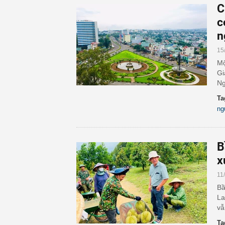
C
c
n
15
Mộ
Gi
Ng
Ta
ng
B
x
11
Bầ
La
vẫ
Ta