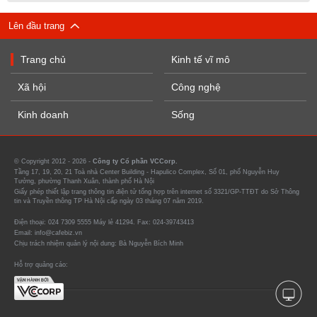
Lên đầu trang
Trang chủ
Kinh tế vĩ mô
Xã hội
Công nghệ
Kinh doanh
Sống
© Copyright 2012 - 2026 -
Công ty Cổ phần VCCorp.
Tầng 17, 19, 20, 21 Toà nhà Center Building - Hapulico Complex, Số 01, phố Nguyễn Huy
Tưởng, phường Thanh Xuân, thành phố Hà Nội
Giấy phép thiết lập trang thông tin điện tử tổng hợp trên internet số 3321/GP-TTĐT do Sở Thông
tin và Truyền thông TP Hà Nội cấp ngày 03 tháng 07 năm 2019.
Điện thoại: 024 7309 5555 Máy lẻ 41294. Fax: 024-39743413
Email: info@cafebiz.vn
Chịu trách nhiệm quản lý nội dung: Bà Nguyễn Bích Minh
Hỗ trợ quảng cáo: