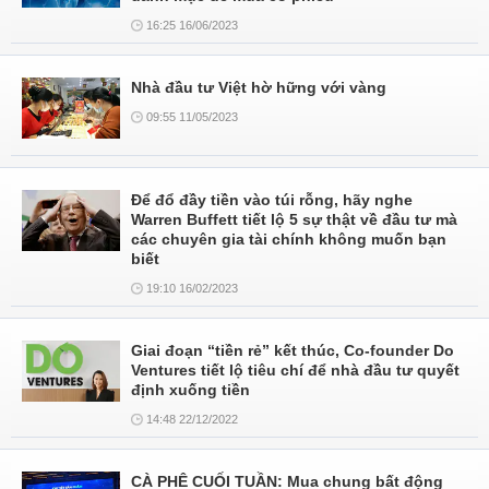
16:25 16/06/2023
Nhà đầu tư Việt hờ hững với vàng
09:55 11/05/2023
Để đổ đầy tiền vào túi rỗng, hãy nghe
Warren Buffett tiết lộ 5 sự thật về đầu tư mà
các chuyên gia tài chính không muốn bạn
biết
19:10 16/02/2023
Giai đoạn “tiền rẻ” kết thúc, Co-founder Do
Ventures tiết lộ tiêu chí để nhà đầu tư quyết
định xuống tiền
14:48 22/12/2022
CÀ PHÊ CUỐI TUẦN: Mua chung bất động