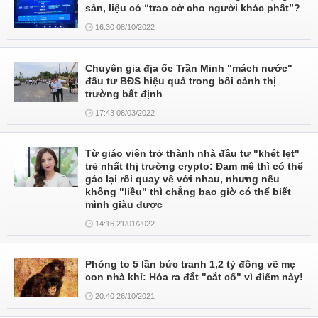
sản, liệu có “trao cờ cho người khác phất”?
16:30 08/10/2022
Chuyên gia địa ốc Trần Minh "mách nước"
đầu tư BĐS hiệu quả trong bối cảnh thị
trường bất định
17:43 08/03/2022
Từ giáo viên trở thành nhà đầu tư "khét lẹt"
trẻ nhất thị trường crypto: Đam mê thì có thể
gác lại rồi quay về với nhau, nhưng nếu
không "liều" thì chẳng bao giờ có thể biết
mình giàu được
14:16 21/01/2022
Phóng to 5 lần bức tranh 1,2 tỷ đồng vẽ mẹ
con nhà khỉ: Hóa ra đắt "cắt cổ" vì điểm này!
20:40 26/10/2021