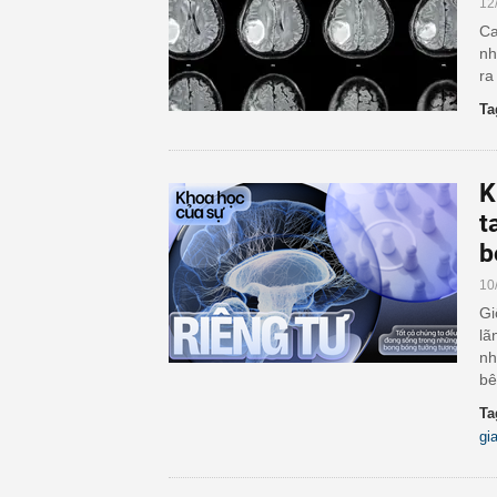
12
Ca
nh
ra
Ta
K
t
b
10
Gi
lã
nh
bê
Ta
gi