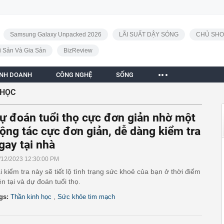
Samsung Galaxy Unpacked 2026
LÃI SUẤT DẬY SÓNG
CHỦ SHO
i Sản Và Gia Sản
BizReview
INH DOANH
CÔNG NGHỆ
SỐNG
 HỌC
ự đoán tuổi thọ cực đơn giản nhờ một
ộng tác cực đơn giản, dễ dàng kiểm tra
gay tại nhà
/12/2023 12:30:00 PM
i kiểm tra này sẽ tiết lộ tình trạng sức khoẻ của bạn ở thời điểm
ện tại và dự đoán tuổi thọ.
,
gs:
Thần kinh học
Sức khỏe tim mạch