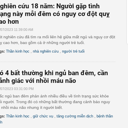
ghiên cứu 18 năm: Người gặp tình
rạng này mỗi đêm có nguy cơ đột quỵ
ao hơn
/07/2023 11:39:00 AM
t nghiên cứu đã tìm ra mối liên hệ giữa mất ngủ và nguy cơ đột
ỵ cao hơn, bao gồm cả ở những người trẻ tuổi.
,
,
gs:
Thần kinh học
nhà nghiên cứu
người trẻ tuổi
ó 4 bất thường khi ngủ ban đêm, cần
ảnh giác với nhồi máu não
/07/2023 03:31:00 PM
ấc ngủ ban đêm phản ánh nhiều điều về tình trạng sức khỏe
i người. Trong đó có những bất thường đang cảnh báo nguy
 nhồi máu não nhưng ít người biết.
,
,
,
gs:
Thần kinh học
giữ chức vụ
tăng cường miễn dịch
bệnh thần
nh