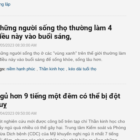
ng lập
hững người sống thọ thường làm 4
iều này vào buổi sáng,
/05/2023 08:30:00 AM
ững người sống thọ ở các "vùng xanh" trên thế giới thường làm
điều này vào buổi sáng để sống khỏe, sống lâu hơn.
,
,
gs:
niềm hạnh phúc
Thần kinh học
kéo dài tuổi thọ
gủ hơn 9 tiếng một đêm có thể bị đột
uỵ
/04/2023 09:50:00 AM
t nghiên cứu mới được công bố trên tạp chí Thần kinh học cho
ấy ngủ quá nhiều có thể gây hại. Trung tâm Kiểm soát và Phòng
ừa Dịch bệnh (CDC) của Mỹ khuyến nghị ngủ ít nhất 7 tiếng