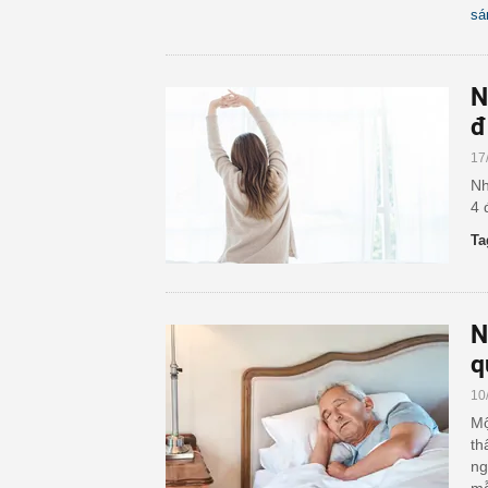
sá
N
đ
17
Nh
4 
Ta
N
q
10
Mộ
th
ng