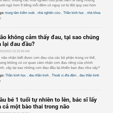
i đêm, nhưng các nhà nghiên cứu phát hiện ra rằng những
ười ngủ hơn 9 tiếng mỗi đêm có nguy cơ bị đột quỵ cao hơn.
,
,
,
gs:
trung tâm kiểm soát
nhà nghiên cứu
Thần kinh học
nhà khoa
c
ão không cảm thấy đau, tại sao chúng
a lại đau đầu?
/03/2023 10:25:00 AM
 não nhận biết được cơn đau của các bộ phận trong cơ thể,
ưng không có cơ quan cảm nhận cơn đau riêng của chính
nh, vậy tại sao những cơn đau đầu lại khiến bạn đau như vậy?
,
,
,
gs:
Thần kinh học
đau thần kinh
Thoát vị đĩa đệm
đau thần kinh
a
ầu bé 1 tuổi tự nhiên to lên, bác sĩ lấy
a cả một bào thai trong não