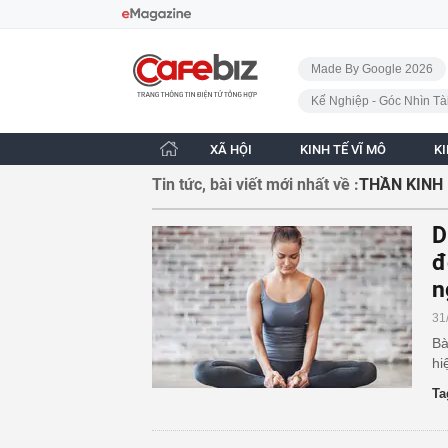
Bỏ qua điều hướng
CafeBiz - Trang chủ
Made By Google 2026
Kế Nghiệp - Góc Nhìn Tà
XÃ HỘI
KINH TẾ VĨ MÔ
K
Tin tức, bài viết mới nhất về :
THẦN KINH
D
đ
n
31
Bà
hi
Ta