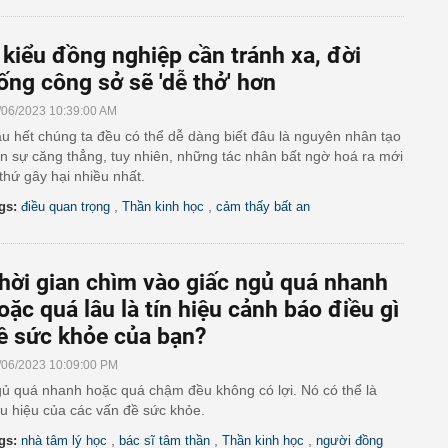
 kiểu đồng nghiệp cần tránh xa, đời
ống công sở sẽ 'dễ thở' hơn
/06/2023 10:39:00 AM
u hết chúng ta đều có thể dễ dàng biết đâu là nguyên nhân tạo
n sự căng thẳng, tuy nhiên, những tác nhân bất ngờ hoá ra mới
 thứ gây hại nhiều nhất.
,
,
gs:
điều quan trọng
Thần kinh học
cảm thấy bất an
hời gian chìm vào giấc ngủ quá nhanh
oặc quá lâu là tín hiệu cảnh báo điều gì
ề sức khỏe của bạn?
/06/2023 10:09:00 PM
ủ quá nhanh hoặc quá chậm đều không có lợi. Nó có thể là
u hiệu của các vấn đề sức khỏe.
,
,
,
gs:
nhà tâm lý học
bác sĩ tâm thần
Thần kinh học
người đồng