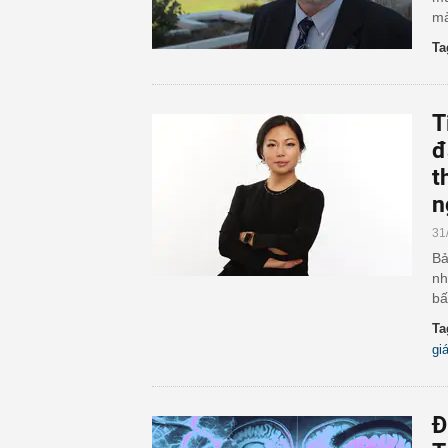
mà
Ta
T
đ
t
n
31
Bả
nh
bấ
Ta
gi
Đ