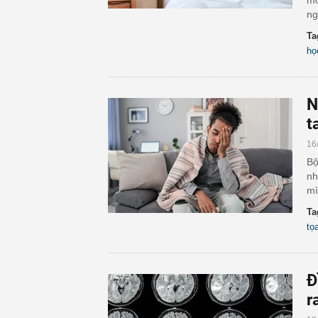
mỗ
ng
Ta
họ
N
t
16
Bộ
nh
mì
Ta
tọ
Đ
r