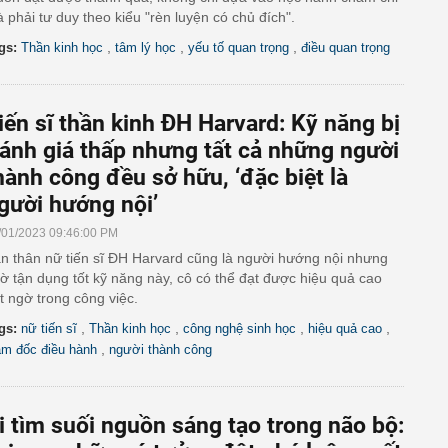
 phải tư duy theo kiểu "rèn luyện có chủ đích".
,
,
,
gs:
Thần kinh học
tâm lý học
yếu tố quan trọng
điều quan trọng
iến sĩ thần kinh ĐH Harvard: Kỹ năng bị
ánh giá thấp nhưng tất cả những người
hành công đều sở hữu, ‘đặc biệt là
gười hướng nội’
/01/2023 09:46:00 PM
n thân nữ tiến sĩ ĐH Harvard cũng là người hướng nội nhưng
ờ tận dụng tốt kỹ năng này, cô có thể đạt được hiệu quả cao
t ngờ trong công việc.
,
,
,
,
gs:
nữ tiến sĩ
Thần kinh học
công nghệ sinh học
hiệu quả cao
,
ám đốc điều hành
người thành công
i tìm suối nguồn sáng tạo trong não bộ: