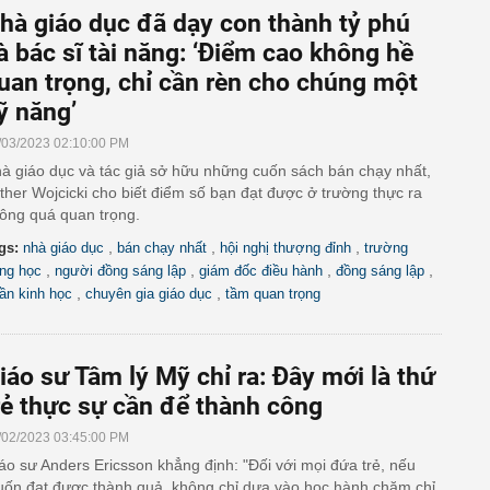
hà giáo dục đã dạy con thành tỷ phú
à bác sĩ tài năng: ‘Điểm cao không hề
uan trọng, chỉ cần rèn cho chúng một
ỹ năng’
/03/2023 02:10:00 PM
à giáo dục và tác giả sở hữu những cuốn sách bán chạy nhất,
ther Wojcicki cho biết điểm số bạn đạt được ở trường thực ra
ông quá quan trọng.
,
,
,
gs:
nhà giáo dục
bán chạy nhất
hội nghị thượng đỉnh
trường
,
,
,
,
ung học
người đồng sáng lập
giám đốc điều hành
đồng sáng lập
,
,
ần kinh học
chuyên gia giáo dục
tầm quan trọng
iáo sư Tâm lý Mỹ chỉ ra: Đây mới là thứ
rẻ thực sự cần để thành công
/02/2023 03:45:00 PM
áo sư Anders Ericsson khẳng định: "Đối với mọi đứa trẻ, nếu
ốn đạt được thành quả, không chỉ dựa vào học hành chăm chỉ