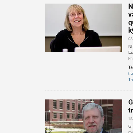
N
v
q
k
03
Nh
Es
kh
Ta
tr
Th
G
t
15
Gi
mu