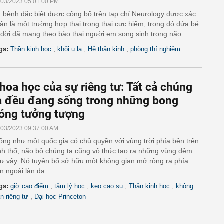
/03/2023 05:01:00 PM
 bệnh đặc biệt được công bố trên tạp chí Neurology được xác
ận là một trường hợp thai trong thai cực hiếm, trong đó đứa bé
 đời đã mang theo bào thai người em song sinh trong não.
,
,
,
gs:
Thần kinh học
khối u lạ
Hệ thần kinh
phòng thí nghiệm
hoa học của sự riêng tư: Tất cả chúng
a đều đang sống trong những bong
óng tưởng tượng
/03/2023 09:37:00 AM
ống như một quốc gia có chủ quyền với vùng trời phía bên trên
nh thổ, não bộ chúng ta cũng vô thức tạo ra những vùng đệm
ư vậy. Nó tuyên bố sở hữu một không gian mở rộng ra phía
n ngoài làn da.
,
,
,
,
gs:
giờ cao điểm
tâm lý học
kẹo cao su
Thần kinh học
không
,
an riêng tư
Đại học Princeton