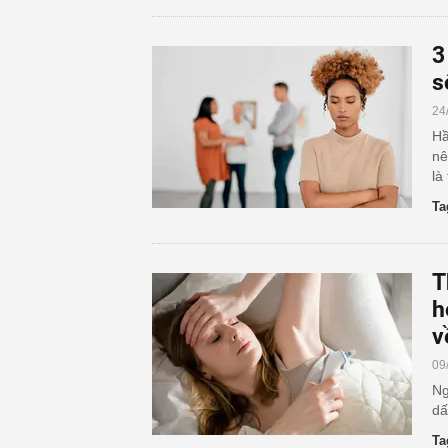
3
s
24
Hầ
nê
là
Ta
T
h
v
09
Ng
dấ
Ta