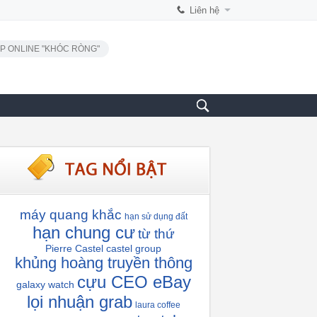
Liên hệ
P ONLINE "KHÓC RÒNG"
máy quang khắc
hạn sử dụng đất
hạn chung cư
từ thứ
Pierre Castel
castel group
khủng hoàng truyền thông
cựu CEO eBay
galaxy watch
lọi nhuận grab
laura coffee