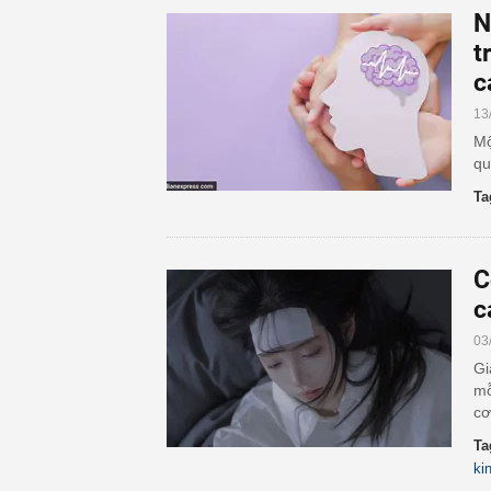
N
t
c
13
Mộ
qu
Ta
C
c
03
Gi
mỗ
cơ
Ta
ki