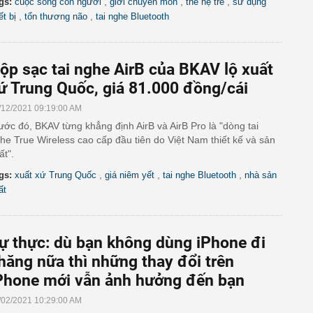
,
,
,
gs:
cuộc sống con người
giới chuyên môn
thế hệ trẻ
sử dụng
,
,
ết bị
tổn thương não
tai nghe Bluetooth
ộp sạc tai nghe AirB của BKAV lộ xuất
ứ Trung Quốc, giá 81.000 đồng/cái
/12/2021 09:19:00 AM
ước đó, BKAV từng khẳng định AirB và AirB Pro là "dòng tai
he True Wireless cao cấp đầu tiên do Việt Nam thiết kế và sản
ất".
,
,
,
gs:
xuất xứ Trung Quốc
giá niêm yết
tai nghe Bluetooth
nhà sản
ất
ự thực: dù bạn không dùng iPhone đi
hăng nữa thì những thay đổi trên
Phone mới vẫn ảnh hưởng đến bạn
/02/2021 10:29:00 AM