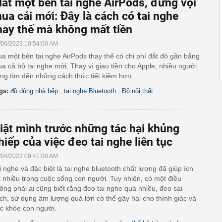
ất một bên tai nghe AirPods, đừng vội
ua cái mới: Đây là cách có tai nghe
hay thế mà không mất tiền
/06/2023 10:54:00 AM
a một bên tai nghe AirPods thay thế có chi phí đắt đỏ gần bằng
a cả bộ tai nghe mới. Thay vì giao tiền cho Apple, nhiều người
ng tìm đến những cách thức tiết kiệm hơn.
,
,
gs:
đồ dùng nhà bếp
tai nghe Bluetooth
Đồ nội thất
iật mình trước những tác hại khủng
hiếp của việc đeo tai nghe liên tục
/04/2022 09:41:00 AM
i nghe và đặc biệt là tai nghe bluetooth chất lượng đã giúp ích
t nhiều trong cuộc sống con người. Tuy nhiên, có một điều
ông phải ai cũng biết rằng đeo tai nghe quá nhiều, đeo sai
ch, sử dụng âm lượng quá lớn có thể gây hại cho thính giác và
c khỏe con người.