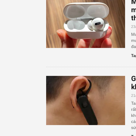
M
m
t
23
Mu
mu
đa
Ta
G
k
21
Ta
rấ
kh
cá
sứ