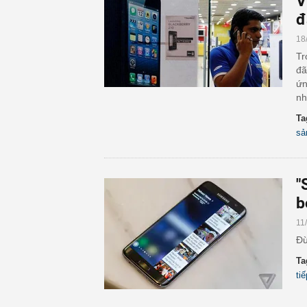
V
đ
18
Tr
đã
ứn
nh
Ta
sả
"
b
11
Đừ
Ta
ti