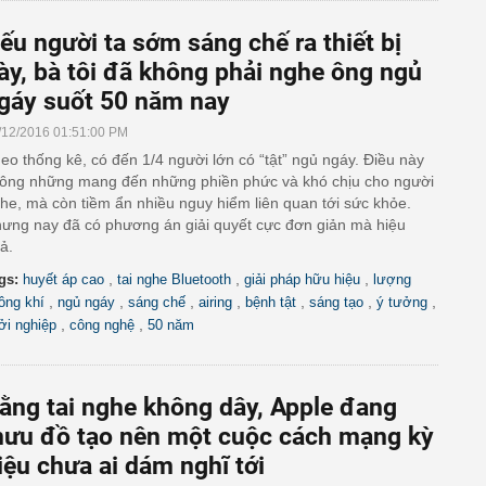
ếu người ta sớm sáng chế ra thiết bị
ày, bà tôi đã không phải nghe ông ngủ
gáy suốt 50 năm nay
/12/2016 01:51:00 PM
eo thống kê, có đến 1/4 người lớn có “tật” ngủ ngáy. Điều này
ông những mang đến những phiền phức và khó chịu cho người
he, mà còn tiềm ẩn nhiều nguy hiểm liên quan tới sức khỏe.
ưng nay đã có phương án giải quyết cực đơn giản mà hiệu
ả.
,
,
,
gs:
huyết áp cao
tai nghe Bluetooth
giải pháp hữu hiệu
lượng
,
,
,
,
,
,
,
ông khí
ngủ ngáy
sáng chế
airing
bệnh tật
sáng tạo
ý tưởng
,
,
ởi nghiệp
công nghệ
50 năm
ằng tai nghe không dây, Apple đang
ưu đồ tạo nên một cuộc cách mạng kỳ
iệu chưa ai dám nghĩ tới