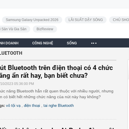
Samsung Galaxy Unpacked 2026
LÃI SUẤT DẬY SÓNG
CHỦ SHO
i Sản Và Gia Sản
BizReview
INH DOANH
CÔNG NGHỆ
SỐNG
BLUETOOTH
út Bluetooth trên điện thoại có 4 chức
ăng ẩn rất hay, bạn biết chưa?
/10/2023 05:36:00 PM
ức năng Bluetooth hẳn rất quen thuộc với nhiều người, nhưng
n có biết hết những chức năng của nút này hay không?
,
,
gs:
vô tội vạ
điện thoại
tai nghe Bluetooth