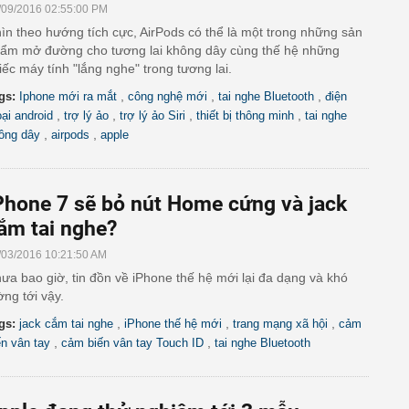
/09/2016 02:55:00 PM
ìn theo hướng tích cực, AirPods có thể là một trong những sản
ẩm mở đường cho tương lai không dây cùng thế hệ những
iếc máy tính "lắng nghe" trong tương lai.
,
,
,
gs:
Iphone mới ra mắt
công nghệ mới
tai nghe Bluetooth
điện
,
,
,
,
oại android
trợ lý ảo
trợ lý ảo Siri
thiết bị thông minh
tai nghe
,
,
ông dây
airpods
apple
Phone 7 sẽ bỏ nút Home cứng và jack
ắm tai nghe?
/03/2016 10:21:50 AM
ưa bao giờ, tin đồn về iPhone thế hệ mới lại đa dạng và khó
ờng tới vậy.
,
,
,
gs:
jack cắm tai nghe
iPhone thế hệ mới
trang mạng xã hội
cảm
,
,
ến vân tay
cảm biến vân tay Touch ID
tai nghe Bluetooth