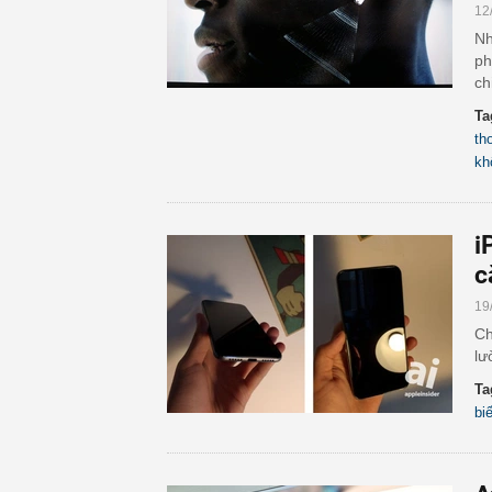
12
Nh
ph
ch
Ta
th
kh
i
c
19
Ch
lư
Ta
bi