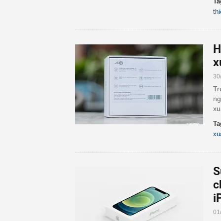
Ta
thi
H
x
30
Tr
ng
xu
Ta
xu
S
c
i
01