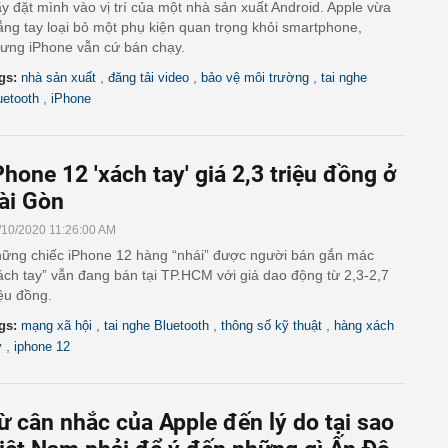
y đặt mình vào vị trí của một nhà sản xuất Android. Apple vừa
ẳng tay loại bỏ một phụ kiện quan trọng khỏi smartphone,
ưng iPhone vẫn cứ bán chạy.
,
,
,
gs:
nhà sản xuất
đăng tải video
bảo vệ môi trường
tai nghe
,
uetooth
iPhone
Phone 12 'xách tay' giá 2,3 triệu đồng ở
ài Gòn
/10/2020 11:26:00 AM
ững chiếc iPhone 12 hàng “nhái” được người bán gắn mác
ách tay” vẫn đang bán tại TP.HCM với giá dao động từ 2,3-2,7
iệu đồng.
,
,
,
gs:
mạng xã hội
tai nghe Bluetooth
thông số kỹ thuật
hàng xách
,
y
iphone 12
ừ cân nhắc của Apple đến lý do tại sao