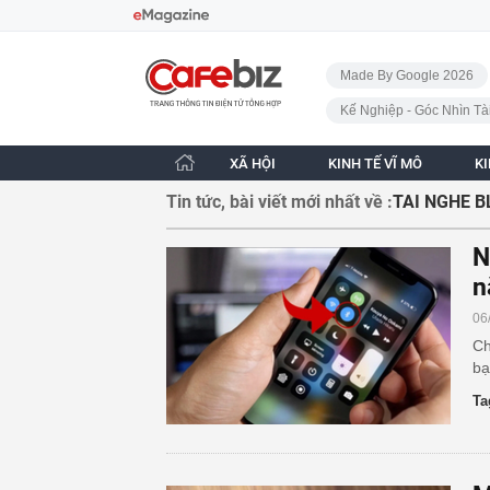
Bỏ qua điều hướng
CafeBiz - Trang chủ
Made By Google 2026
Kế Nghiệp - Góc Nhìn Tà
XÃ HỘI
KINH TẾ VĨ MÔ
K
Tin tức, bài viết mới nhất về :
TAI NGHE 
N
n
06
Ch
bạ
Ta