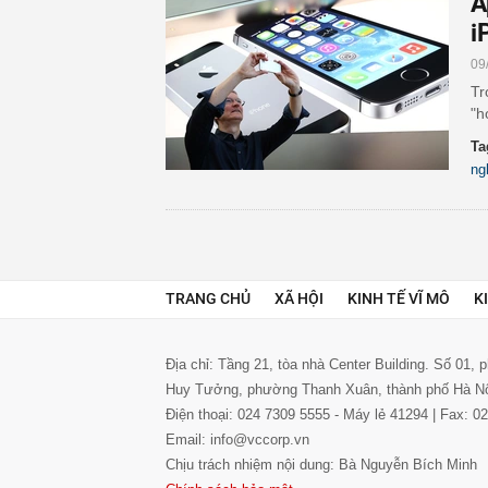
A
i
09
Tr
"h
Ta
ng
TRANG CHỦ
XÃ HỘI
KINH TẾ VĨ MÔ
K
Địa chỉ: Tầng 21, tòa nhà Center Building. Số 01,
Huy Tưởng, phường Thanh Xuân, thành phố Hà N
Điện thoại: 024 7309 5555 - Máy lẻ 41294 | Fax: 
Email: info@vccorp.vn
Chịu trách nhiệm nội dung: Bà Nguyễn Bích Minh