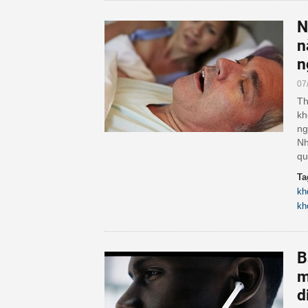
N
n
n
07
Th
kh
ng
Nh
qu
Ta
kh
kh
B
m
d