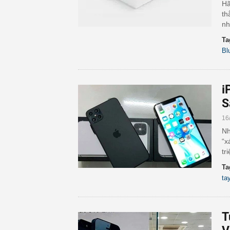
Hã
th
nh
Ta
Bl
i
S
16
Nh
“x
tr
Ta
ta
T