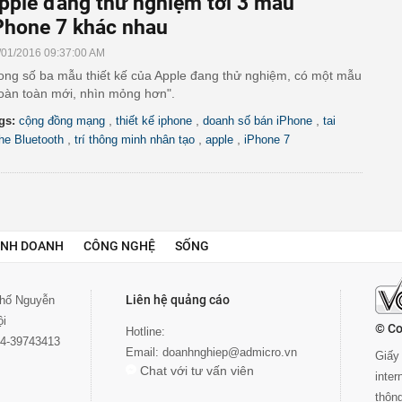
pple đang thử nghiệm tới 3 mẫu
Phone 7 khác nhau
/01/2016 09:37:00 AM
ong số ba mẫu thiết kế của Apple đang thử nghiệm, có một mẫu
oàn toàn mới, nhìn mỏng hơn".
,
,
,
gs:
cộng đồng mạng
thiết kế iphone
doanh số bán iPhone
tai
,
,
,
he Bluetooth
trí thông minh nhân tạo
apple
iPhone 7
INH DOANH
CÔNG NGHỆ
SỐNG
Liên hệ quảng cáo
 phố Nguyễn
ội
© Co
Hotline:
024-39743413
Email:
doanhnghiep@admicro.vn
Giấy 
Chat với tư vấn viên
inte
thôn