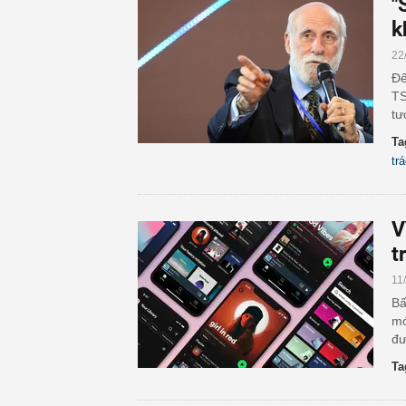
"
k
22
Đế
TS
tư
Ta
tr
V
t
11
Bấ
mớ
đư
Ta