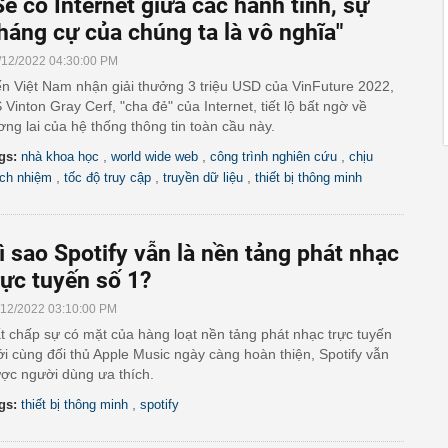
Sẽ có Internet giữa các hành tinh, sự
háng cự của chúng ta là vô nghĩa"
/12/2022 04:30:00 PM
n Việt Nam nhận giải thưởng 3 triệu USD của VinFuture 2022,
 Vinton Gray Cerf, "cha đẻ" của Internet, tiết lộ bất ngờ về
ơng lai của hệ thống thông tin toàn cầu này.
,
,
,
gs:
nhà khoa học
world wide web
công trình nghiên cứu
chịu
,
,
,
ách nhiệm
tốc độ truy cập
truyền dữ liệu
thiết bị thông minh
ì sao Spotify vẫn là nền tảng phát nhạc
rực tuyến số 1?
/12/2022 03:10:00 PM
t chấp sự có mặt của hàng loạt nền tảng phát nhạc trực tuyến
i cùng đối thủ Apple Music ngày càng hoàn thiện, Spotify vẫn
ợc người dùng ưa thích.
,
gs:
thiết bị thông minh
spotify