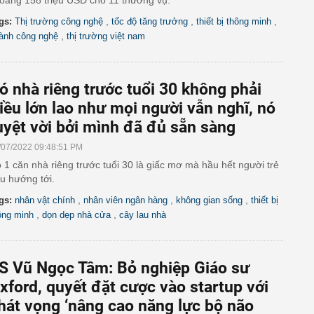
oảng 158 triệu USD cho 11 thương vụ.
,
,
,
gs:
Thị trường công nghệ
tốc độ tăng trưởng
thiết bị thông minh
,
ành công nghệ
thị trường việt nam
ó nhà riêng trước tuổi 30 không phải
iều lớn lao như mọi người vẫn nghĩ, nó
uyệt vời bởi mình đã đủ sẵn sàng
/07/2022 09:48:51 PM
 1 căn nhà riêng trước tuổi 30 là giấc mơ mà hầu hết người trẻ
u hướng tới.
,
,
,
gs:
nhân vật chính
nhân viên ngân hàng
không gian sống
thiết bị
,
,
ông minh
dọn dẹp nhà cửa
cây lau nhà
S Vũ Ngọc Tâm: Bỏ nghiệp Giáo sư
xford, quyết đặt cược vào startup với
hát vọng ‘nâng cao năng lực bộ não