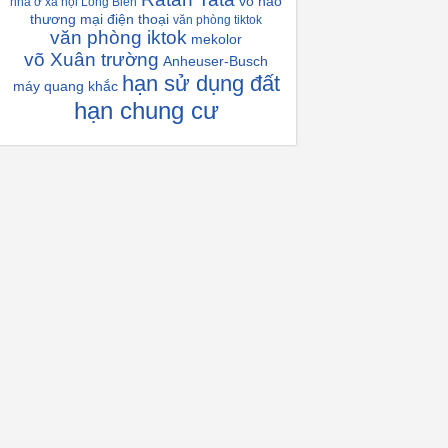
vỏ não
nhà ở xã hội Long Biên
thương mại điện thoại
văn phòng tiktok
văn phòng iktok
mekolor
võ Xuân trường
Anheuser-Busch
hạn sử dụng đất
máy quang khắc
hạn chung cư