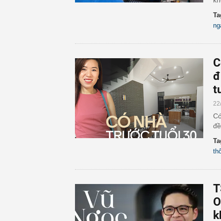
kh
Ta
ng
C
đ
t
22
Có
đề
Ta
th
T
O
k