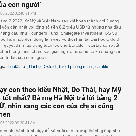
ủa con người’
/05/2022 01:46:31 PM
áng 2/2022, từ Mỹ về Việt Nam sau khi hoàn thành gọi 2 vòng
i vốn gần nhất với tổng số tiền 8,2 triệu USD từ những nhà đầu
 hàng đầu như Founders Fund, Smilegate Investment, GS Vũ
ọc Tâm nộp đơn dừng làm việc vô thời hạn tại Đại học Oxford.
h quyết định tập trung toàn lực cho Earable – startup sản xuất
iết bị thông minh chăm sóc giấc ngủ và não bộ có khả năng cải
iện trí lực của con người.
,
,
,
gs:
nhà đầu tư
Đại học Oxford
thiết bị thông minh
earable
ạy con theo kiểu Nhật, Do Thái, hay Mỹ
à tốt nhất? Bà mẹ Hà Nội trả lời bằng 2
Ừ, nhìn sang các con của chị ai cũng
hen
/05/2022 09:30:41 AM
ới mình, hành trình dạy dỗ và nuôi con trưởng thành giống như