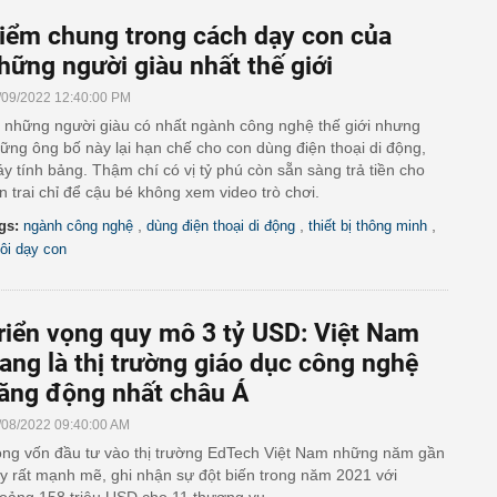
iểm chung trong cách dạy con của
hững người giàu nhất thế giới
/09/2022 12:40:00 PM
 những người giàu có nhất ngành công nghệ thế giới nhưng
ững ông bố này lại hạn chế cho con dùng điện thoại di động,
y tính bảng. Thậm chí có vị tỷ phú còn sẵn sàng trả tiền cho
n trai chỉ để cậu bé không xem video trò chơi.
,
,
,
gs:
ngành công nghệ
dùng điện thoại di động
thiết bị thông minh
ôi dạy con
riển vọng quy mô 3 tỷ USD: Việt Nam
ang là thị trường giáo dục công nghệ
ăng động nhất châu Á
/08/2022 09:40:00 AM
ng vốn đầu tư vào thị trường EdTech Việt Nam những năm gần
y rất mạnh mẽ, ghi nhận sự đột biến trong năm 2021 với