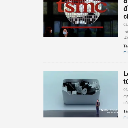
đ
đ
c
02
In
US
Ta
mi
L
t
06
CE
củ
Ta
mi