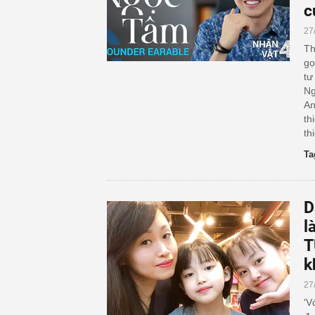
c
27
Th
gọ
tư
Ng
An
th
th
Ta
D
l
T
k
27
'V