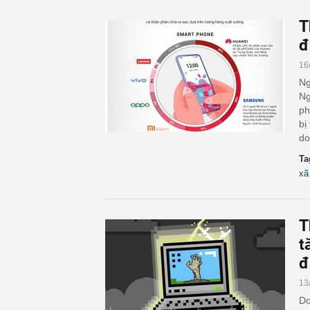
T
đ
16
Ng
Ng
ph
bị
do
Ta
xã
T
t
đ
13
Do