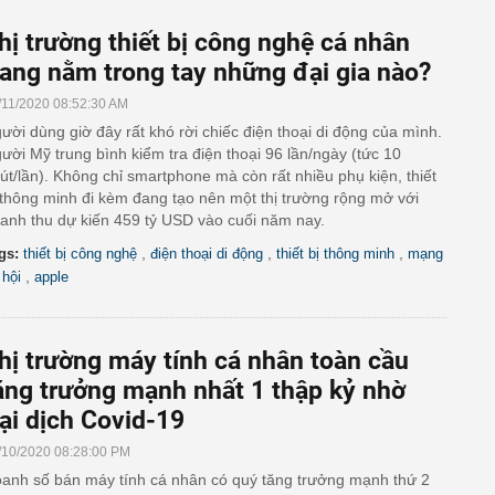
hị trường thiết bị công nghệ cá nhân
ang nằm trong tay những đại gia nào?
/11/2020 08:52:30 AM
ười dùng giờ đây rất khó rời chiếc điện thoại di động của mình.
ười Mỹ trung bình kiểm tra điện thoại 96 lần/ngày (tức 10
út/lần). Không chỉ smartphone mà còn rất nhiều phụ kiện, thiết
 thông minh đi kèm đang tạo nên một thị trường rộng mở với
anh thu dự kiến 459 tỷ USD vào cuối năm nay.
,
,
,
gs:
thiết bị công nghệ
điện thoại di động
thiết bị thông minh
mạng
,
 hội
apple
hị trường máy tính cá nhân toàn cầu
ăng trưởng mạnh nhất 1 thập kỷ nhờ
ại dịch Covid-19
/10/2020 08:28:00 PM
anh số bán máy tính cá nhân có quý tăng trưởng mạnh thứ 2