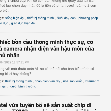
ờng 1 chiều vậy! Khi có con bạn không thể quay đầu lại! Bạn
ỉ có lựa chọn duy nhất, đó là tiến về phía trước!', bà mẹ 2 con
o biết.
,
,
,
gs:
sống hiện đại
thiết bị thông minh
Nuôi dạy con
phương pháp
,
áo dục
giáo dục hiện đại
hiếc bồn cầu thông minh thực sự, có
ả camera nhận diện vân hậu môn của
hủ nhân
/04/2022 12:57:31 PM
ng với một thuật toán AI, nó có thể nói cho bạn biết mình có
ng bị trĩ hay không?
,
,
,
gs:
thiết bị thông minh
nhận diện vân tay
nhà sản xuất
Internet of
,
ings
người bình thường
ntel vừa tuyên bố sẽ sản xuất chip di