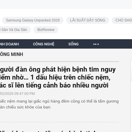
Samsung Galaxy Unpacked 2026
LÃI SUẤT DẬY SÓNG
CHỦ SHO
i Sản Và Gia Sản
BizReview
INH DOANH
CÔNG NGHỆ
SỐNG
HÔNG MINH
gười đàn ông phát hiện bệnh tim nguy
iểm nhờ… 1 dấu hiệu trên chiếc nệm,
ác sĩ lên tiếng cảnh báo nhiều người
/02/2026 09:47:00 PM
iếc nệm mang lại giấc ngủ hàng đêm cũng có thể là tấm gương
ản chiếu sức khỏe của bạn.