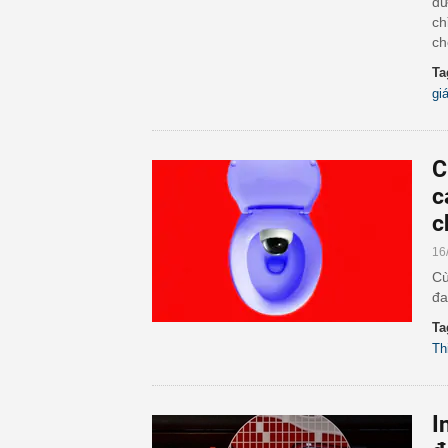
đư
ch
ch
Ta
gi
C
c
c
16
Cù
đa
Ta
Th
I