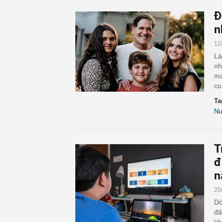
Đ
n
12
Là
nh
má
co
Ta
Nu
T
đ
n
20
Dò
đâ