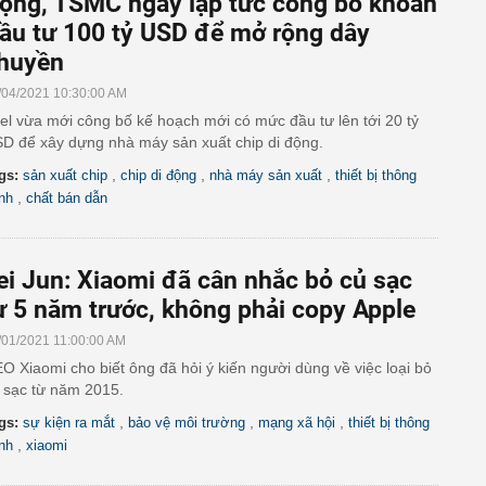
ộng, TSMC ngay lập tức công bố khoản
ầu tư 100 tỷ USD để mở rộng dây
huyền
/04/2021 10:30:00 AM
tel vừa mới công bố kế hoạch mới có mức đầu tư lên tới 20 tỷ
D để xây dựng nhà máy sản xuất chip di động.
,
,
,
gs:
sản xuất chip
chip di động
nhà máy sản xuất
thiết bị thông
,
nh
chất bán dẫn
ei Jun: Xiaomi đã cân nhắc bỏ củ sạc
ừ 5 năm trước, không phải copy Apple
/01/2021 11:00:00 AM
O Xiaomi cho biết ông đã hỏi ý kiến người dùng về việc loại bỏ
 sạc từ năm 2015.
,
,
,
gs:
sự kiện ra mắt
bảo vệ môi trường
mạng xã hội
thiết bị thông
,
nh
xiaomi