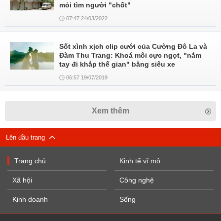
mỏi tìm người "chốt"
07:47 24/03/2022
Sốt xình xịch clip cưới của Cường Đô La và
Đàm Thu Trang: Khoá môi cực ngọt, "nắm
tay đi khắp thế gian" bằng siêu xe
06:57 19/07/2019
Xem thêm
Lên đầu trang
Trang chủ
Kinh tế vĩ mô
Xã hội
Công nghệ
Kinh doanh
Sống