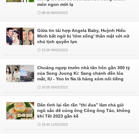
món ngon mới lạ
08:46 06/04/2023
Giữa tin tái hợp Angela Baby, Huỳnh Hiểu
Minh bất ngờ bị 'tóm sống' thân mật với nữ
chủ tịch quyền lực
15:36 09/02/2023
Choáng ngợp trước nhà tân hôn gần 300 tỷ
của Song Joong Ki: Sang chảnh đến lóa
mắt, IU - Yoo In Na là hàng xóm nổi tiếng
16:05 05/02/2023
Dân tình lại rần rần “thi đua” làm chả giò
ngũ sắc để cúng ông Công ông Táo, không
khí Tết 2023 gần kề
16:40 11/01/2023