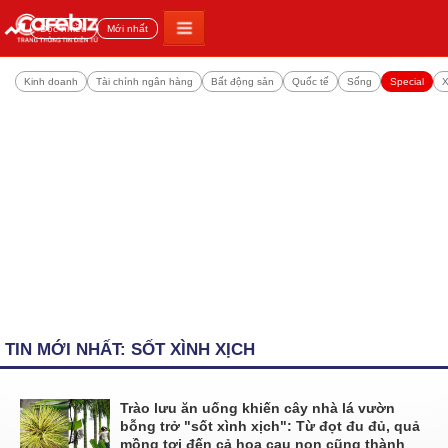
Đọc nhiều
Mới nhất
Kinh doanh
Tài chính ngân hàng
Bất động sản
Quốc tế
Sống
Special
X
TIN MỚI NHẤT: SỐT XÌNH XỊCH
Trào lưu ăn uống khiến cây nhà lá vườn
bỗng trở "sốt xình xịch": Từ đọt đu đủ, quả
mồng tơi đến cả hoa cau non cũng thành