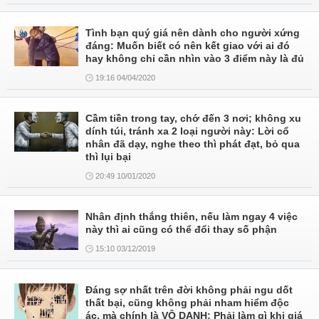
Tình bạn quý giá nên dành cho người xứng
đáng: Muốn biết có nên kết giao với ai đó
hay không chỉ cần nhìn vào 3 điểm này là đủ
19:16 04/04/2020
Cầm tiền trong tay, chớ đến 3 nơi; không xu
dính túi, tránh xa 2 loại người này: Lời cổ
nhân đã dạy, nghe theo thì phát đạt, bỏ qua
thì lụi bại
20:49 10/01/2020
Nhân định thắng thiên, nếu làm ngay 4 việc
này thì ai cũng có thể đổi thay số phận
15:10 03/12/2019
Đáng sợ nhất trên đời không phải ngu dốt
thất bại, cũng không phải nham hiểm độc
ác, mà chính là VÔ DANH: Phải làm gì khi giá