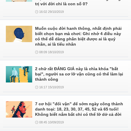
trị với đời chỉ là con số 0?
16:02 29/10/2019
Muốn cuộc đời hanh thông, nhất định phải
biết chọn bạn mà chơi: Ghi nhớ 4 điều này
có thể dễ dàng phân biệt được ai là quý
nhân, ai là tiểu nhân
08:09 18/10/2019
2 chữ rất ĐÁNG GIÁ này là chìa khóa "bất
bại", người sa cơ lỡ vận cũng có thể làm lại
thành công
16:17 15/10/2019
7 cơ hội "đổi vận" để sớm ngày công thành
danh toại: 18, 23, 30, 37, 45, 52 và 65 tuổi!
Không biết nắm bắt chỉ có thể lỡ dở cả đời
08:45 10/09/2019