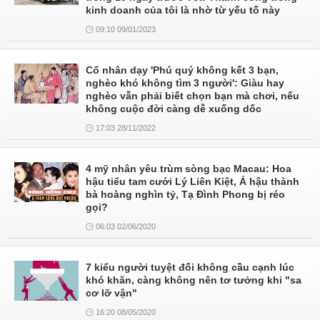
kinh doanh của tôi là nhờ từ yếu tố này
09:10 09/01/2023
Cổ nhân dạy 'Phú quý không kết 3 bạn,
nghèo khó không tìm 3 người': Giàu hay
nghèo vẫn phải biết chọn bạn mà chơi, nếu
không cuộc đời càng dễ xuống dốc
17:03 28/11/2022
4 mỹ nhân yêu trùm sòng bạc Macau: Hoa
hậu tiểu tam cưới Lý Liên Kiệt, Á hậu thành
bà hoàng nghìn tỷ, Tạ Đình Phong bị réo
gọi?
06:03 02/06/2020
7 kiểu người tuyệt đối không cầu cạnh lúc
khó khăn, càng không nên tơ tưởng khi "sa
cơ lỡ vận"
16:20 08/05/2020