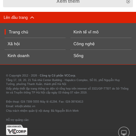
Xem thêm
Lên đầu trang
Trang chủ
Kinh tế vĩ mô
Xã hội
Công nghệ
Kinh doanh
Sống
© Copyright 2012 - 2026 -
Công ty Cổ phần VCCorp.
Tầng 17, 19, 20, 21 Toà nhà Center Building - Hapulico Complex, Số 01, phố Nguyễn Huy
Tưởng, phường Thanh Xuân, thành phố Hà Nội
Giấy phép thiết lập trang thông tin điện tử tổng hợp trên internet số 3321/GP-TTĐT do Sở Thông
tin và Truyền thông TP Hà Nội cấp ngày 03 tháng 07 năm 2019.
Điện thoại: 024 7309 5555 Máy lẻ 41294. Fax: 024-39743413
Email: info@cafebiz.vn
Chịu trách nhiệm quản lý nội dung: Bà Nguyễn Bích Minh
Hỗ trợ quảng cáo: