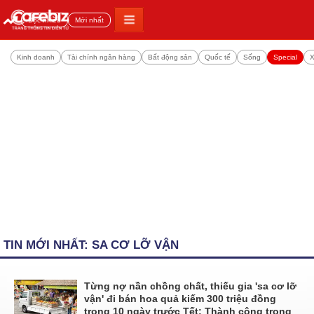
Đọc nhiều
Mới nhất
Kinh doanh
Tài chính ngân hàng
Bất động sản
Quốc tế
Sống
Special
X
TIN MỚI NHẤT: SA CƠ LỠ VẬN
Từng nợ nần chồng chất, thiếu gia 'sa cơ lỡ
vận' đi bán hoa quả kiếm 300 triệu đồng
trong 10 ngày trước Tết: Thành công trong