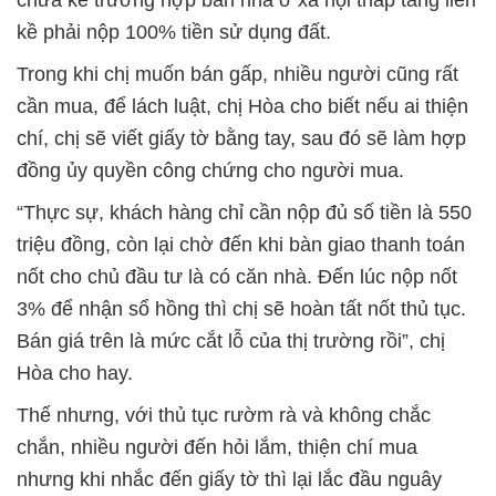
chưa kể trường hợp bán nhà ở xã hội thấp tầng liền
kề phải nộp 100% tiền sử dụng đất.
Trong khi chị muốn bán gấp, nhiều người cũng rất
cần mua, để lách luật, chị Hòa cho biết nếu ai thiện
chí, chị sẽ viết giấy tờ bằng tay, sau đó sẽ làm hợp
đồng ủy quyền công chứng cho người mua.
“Thực sự, khách hàng chỉ cần nộp đủ số tiền là 550
triệu đồng, còn lại chờ đến khi bàn giao thanh toán
nốt cho chủ đầu tư là có căn nhà. Đến lúc nộp nốt
3% để nhận sổ hồng thì chị sẽ hoàn tất nốt thủ tục.
Bán giá trên là mức cắt lỗ của thị trường rồi”, chị
Hòa cho hay.
Thế nhưng, với thủ tục rườm rà và không chắc
chắn, nhiều người đến hỏi lắm, thiện chí mua
nhưng khi nhắc đến giấy tờ thì lại lắc đầu nguây