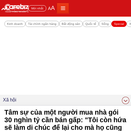
A
A
Đọc nhiều
Mới nhất
Kinh doanh
Tài chính ngân hàng
Bất động sản
Quốc tế
Sống
Special
X
Xã hội
Tâm sự của một người mua nhà gói
30 nghìn tỷ cần bán gấp: "Tôi còn hứa
sẽ làm di chúc để lại cho mà họ cũng