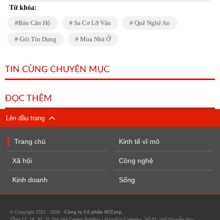
Từ khóa:
Bán Căn Hộ
Sa Cơ Lỡ Vận
Quê Nghệ An
Gói Tín Dụng
Mua Nhà Ở
TIN CÙNG CHUYÊN MỤC
ĐỌC THÊM
Lên đầu trang
Trang chủ
Kinh tế vĩ mô
Xã hội
Công nghệ
Kinh doanh
Sống
© Copyright 2012 - 2026 -
Công ty Cổ phần VCCorp.
Tầng 17, 19, 20, 21 Toà nhà Center Building - Hapulico Complex, Số 01, phố Nguyễn Huy