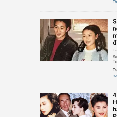
Th
S
n
m
đ
12
Sa
Tư
Ta
ng
4
H
h
P