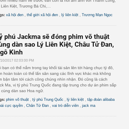
ơm nhiều năm về trước vẫn còn là nỗi ám ảnh với Thành Long,
 Liên Kiệt, Trương Bá Chi,…
,
,
,
gs:
xã hội đen
thế giới xã hội đen
lý liên kiệt
Trương Mạn Ngọc
ỷ phú Jackma sẽ đóng phim võ thuật
ùng dàn sao Lý Liên Kiệt, Châu Tử Đan,
gô Kinh
/10/2017 02:03:00 PM
i bạn có thể nắm trong tay khối tài sản lên tới hàng chục tỷ đô,
n hoàn toàn có thể lấn sân sang các lĩnh vực khác mà không
n bận tâm tới cách công chúng nhìn nhận. Đó cũng là cách
ck Ma, vị tỷ phú Trung Quốc đang tập trung cho dự án phim sắp
i cùng dàn sao Hoa ngữ.
,
,
,
gs:
phim võ thuật
tỷ phú Trung Quốc
lý liên kiệt
tập đoàn alibaba
,
,
,
hái cực quyền
Chân Tử Đan
vai trò diễn viên
jack ma