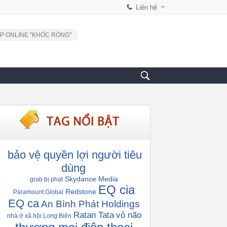
Liên hệ
P ONLINE "KHÓC RÒNG"
bảo vệ quyền lợi người tiêu
dùng
Skydance Media
grab bị phạt
EQ cia
Redstone
Paramount Global
EQ ca
An Bình Phát Holdings
Ratan Tata
vỏ não
nhà ở xã hội Long Biên