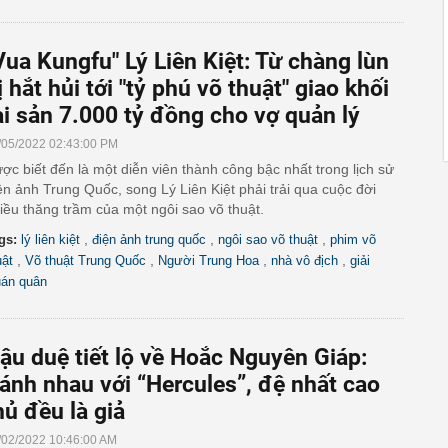
Vua Kungfu" Lý Liên Kiệt: Từ chàng lùn
ị hắt hủi tới "tỷ phú võ thuật" giao khối
ài sản 7.000 tỷ đồng cho vợ quản lý
/05/2022 02:43:00 PM
ợc biết đến là một diễn viên thành công bậc nhất trong lịch sử
ện ảnh Trung Quốc, song Lý Liên Kiệt phải trải qua cuộc đời
iều thăng trầm của một ngôi sao võ thuật.
,
,
,
gs:
lý liên kiệt
điện ảnh trung quốc
ngôi sao võ thuật
phim võ
,
,
,
,
uật
Võ thuật Trung Quốc
Người Trung Hoa
nhà vô địch
giải
án quân
ậu duệ tiết lộ về Hoắc Nguyên Giáp:
ánh nhau với “Hercules”, đệ nhất cao
hủ đều là giả
/02/2022 10:46:00 AM