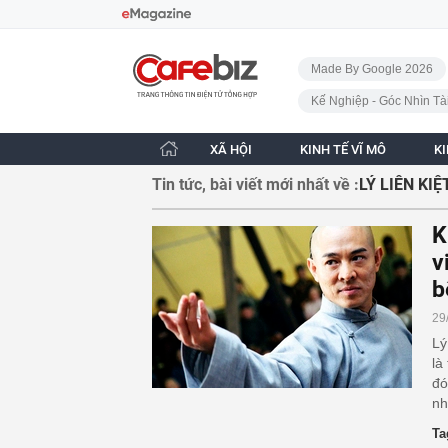
Bỏ qua điều hướng
CafeBiz - Trang chủ
Made By Google 2026
Kế Nghiệp - Góc Nhìn Tà
XÃ HỘI
KINH TẾ VĨ MÔ
K
Tin tức, bài viết mới nhất về :
LÝ LIÊN KIỆ
K
v
b
29
Lý
là
đó
nh
Ta