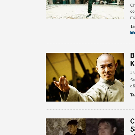
Ch
cô
mộ
Ta
liê
B
K
17
Sự
dấ
Ta
C
5