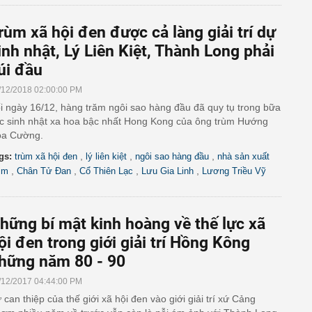
rùm xã hội đen được cả làng giải trí dự
inh nhật, Lý Liên Kiệt, Thành Long phải
úi đầu
/12/2018 02:00:00 PM
i ngày 16/12, hàng trăm ngôi sao hàng đầu đã quy tụ trong bữa
ệc sinh nhật xa hoa bậc nhất Hong Kong của ông trùm Hướng
a Cường.
,
,
,
gs:
trùm xã hội đen
lý liên kiệt
ngôi sao hàng đầu
nhà sản xuất
,
,
,
,
im
Chân Tử Đan
Cổ Thiên Lạc
Lưu Gia Linh
Lương Triều Vỹ
hững bí mật kinh hoàng về thế lực xã
ội đen trong giới giải trí Hồng Kông
hững năm 80 - 90
/12/2017 04:44:00 PM
 can thiệp của thế giới xã hội đen vào giới giải trí xứ Cảng