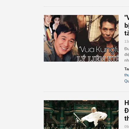
"
b
t
13
Đư
đi
nh
Ta
th
Qu
H
Đ
t
09