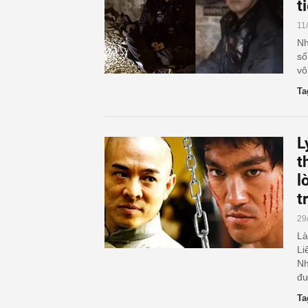
t
11
Nh
số
vô
Ta
L
t
l
t
29
Là
Li
Nh
đư
Ta