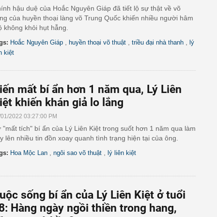
ính hậu duệ của Hoắc Nguyên Giáp đã tiết lộ sự thật về võ
ng của huyền thoại làng võ Trung Quốc khiến nhiều người hâm
 không khỏi hụt hẫng.
,
,
,
gs:
Hoắc Nguyên Giáp
huyền thoại võ thuật
triều đại nhà thanh
lý
n kiệt
iến mất bí ẩn hơn 1 năm qua, Lý Liên
iệt khiến khán giả lo lắng
/01/2022 03:27:00 PM
 "mất tích" bí ẩn của Lý Liên Kiệt trong suốt hơn 1 năm qua làm
y lên nhiều tin đồn xoay quanh tình trạng hiện tại của ông.
,
,
gs:
Hoa Mộc Lan
ngôi sao võ thuật
lý liên kiệt
uộc sống bí ẩn của Lý Liên Kiệt ở tuổi
8: Hàng ngày ngồi thiền trong hang,