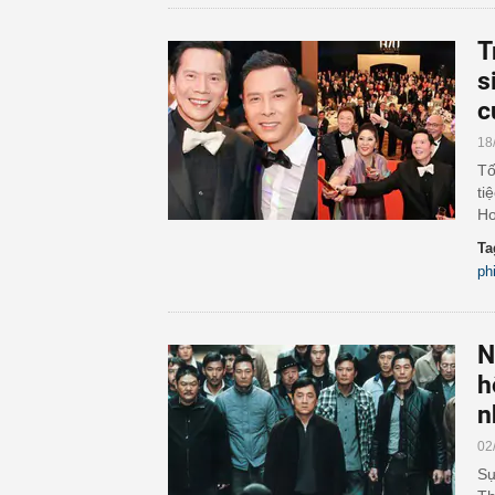
T
s
c
18
Tố
ti
Ho
Ta
ph
N
h
n
02
Sự