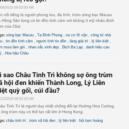
/06/2020 06:03:00 AM
n nổi tiếng là người phong lưu, đa tình, trùm sòng bạc Macau
 Hồng Sân từng có tin đồn tình cảm với không ít mỹ nhân đình
m của Cbiz.
,
,
,
gs:
sòng bạc Macau
Tạ Đình Phong
sa cơ lỡ vận
công tử nhà
,
,
,
,
,
àu
tin đồn tình cảm
người tình tin đồn
làng giải trí
lý liên kiệt
,
,
,
m mưa làm gió
nhan sắc xinh đẹp
Địch Ba Lạp
danh hiệu cao
,
ý
Hoa hậu Châu
ì sao Châu Tinh Trì không sợ ông trùm
ã hội đen khiến Thành Long, Lý Liên
iệt quỳ gối, cúi đầu?
/12/2018 09:02:20 AM
âu Tinh Trì là người duy nhất chống đối lại Hướng Hoa Cường,
 ông trùm này có thế lực rất lớn ở Hong Kong.
,
,
,
gs:
châu tinh trì
trùm xã hội đen
lý liên kiệt
hội tam hoàng