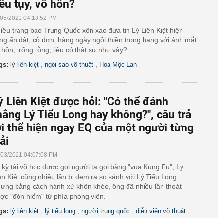
iều tụy, vô hồn?
/05/2021 04:18:52 PM
iều trang báo Trung Quốc xôn xao đưa tin Lý Liên Kiệt hiện
ng ẩn dật, cô đơn, hàng ngày ngồi thiền trong hang với ánh mắt
 hồn, trống rỗng, liệu có thật sự như vậy?
,
,
gs:
lý liên kiệt
ngôi sao võ thuật
Hoa Mộc Lan
ý Liên Kiệt được hỏi: "Có thể đánh
hắng Lý Tiểu Long hay không?", câu trả
ời thể hiện ngay EQ của một người từng
rải
/03/2021 04:07:08 PM
 kỳ tài võ học được gọi người ta gọi bằng "vua Kung Fu", Lý
ên Kiệt cũng nhiều lần bị đem ra so sánh với Lý Tiểu Long.
ưng bằng cách hành xử khôn khéo, ông đã nhiều lần thoát
ợc "đòn hiểm" từ phía phóng viên.
,
,
,
,
gs:
lý liên kiệt
lý tiểu long
người trung quốc
diễn viên võ thuật