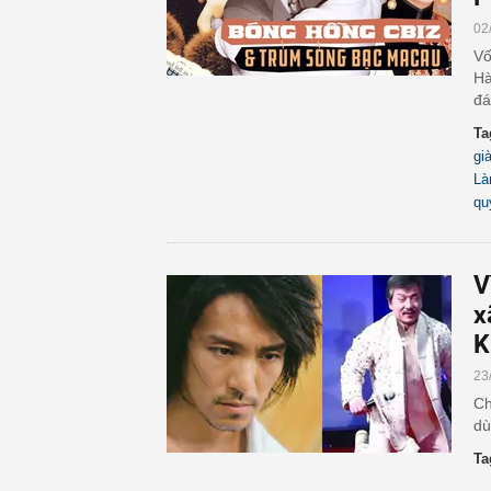
02
Vố
Hà
đá
Ta
gi
Là
qu
V
x
K
23
Ch
dù
Ta