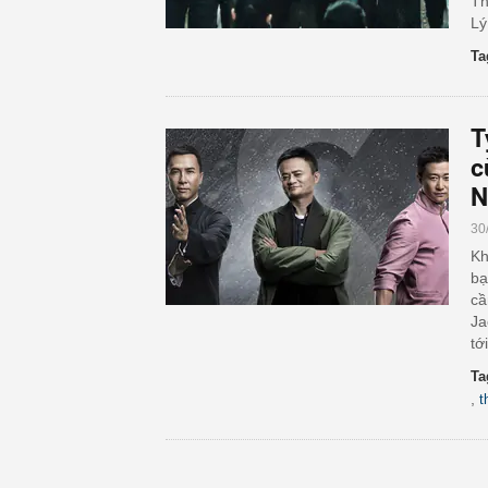
Th
Lý
Ta
T
c
N
30
Kh
bạ
cầ
Ja
tớ
Ta
,
t