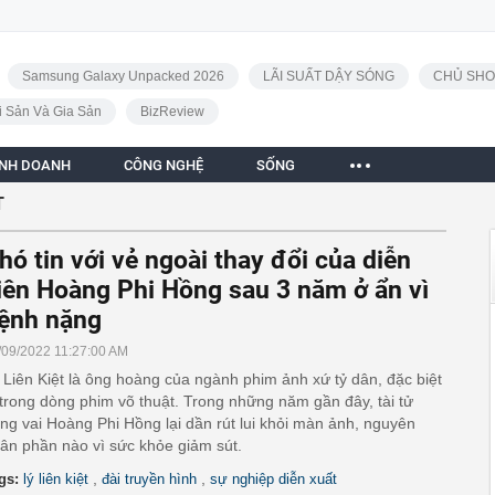
Samsung Galaxy Unpacked 2026
LÃI SUẤT DẬY SÓNG
CHỦ SHO
i Sản Và Gia Sản
BizReview
INH DOANH
CÔNG NGHỆ
SỐNG
T
hó tin với vẻ ngoài thay đổi của diễn
iên Hoàng Phi Hồng sau 3 năm ở ẩn vì
ệnh nặng
/09/2022 11:27:00 AM
 Liên Kiệt là ông hoàng của ngành phim ảnh xứ tỷ dân, đặc biệt
 trong dòng phim võ thuật. Trong những năm gần đây, tài tử
ng vai Hoàng Phi Hồng lại dần rút lui khỏi màn ảnh, nguyên
ân phần nào vì sức khỏe giảm sút.
,
,
gs:
lý liên kiệt
đài truyền hình
sự nghiệp diễn xuất