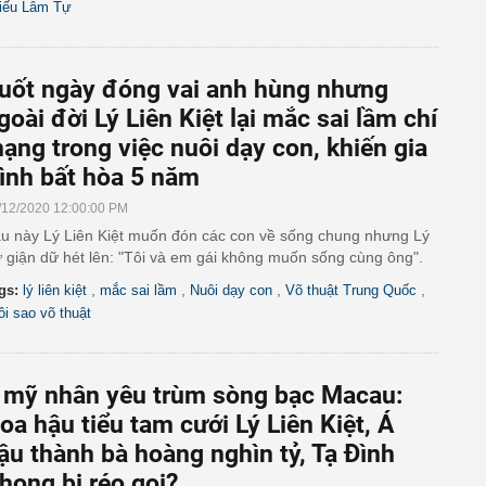
iếu Lâm Tự
uốt ngày đóng vai anh hùng nhưng
goài đời Lý Liên Kiệt lại mắc sai lầm chí
ạng trong việc nuôi dạy con, khiến gia
ình bất hòa 5 năm
/12/2020 12:00:00 PM
u này Lý Liên Kiệt muốn đón các con về sống chung nhưng Lý
 giận dữ hét lên: "Tôi và em gái không muốn sống cùng ông".
,
,
,
,
gs:
lý liên kiệt
mắc sai lầm
Nuôi dạy con
Võ thuật Trung Quốc
ôi sao võ thuật
 mỹ nhân yêu trùm sòng bạc Macau:
oa hậu tiểu tam cưới Lý Liên Kiệt, Á
ậu thành bà hoàng nghìn tỷ, Tạ Đình
hong bị réo gọi?