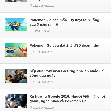
11:11 25/06/2020
Pokemon Go cán mốc 1 tỷ lượt tải xuống
sau 3 năm ra mắt
11:43 01/08/2019
Pokemon Go vừa đạt 2 tỷ USD doanh thu
13:59 26/09/2018
Sếp của Pokémon Go từng phải ăn cháo để
sống qua ngày
10:34 25/05/2017
Xu hướng Google 2016: Người Việt mải chơi
game, nghe nhạc và Pokemon Go
14:03 04/01/2017