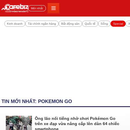
Đọc nhiều
Mới nhất
Kinh doanh
Tài chính ngân hàng
Bất động sản
Quốc tế
Sống
Special
X
TIN MỚI NHẤT: POKEMON GO
Ông lão nổi tiếng nhờ chơi Pokémon Go
trên xe đạp vừa nâng cấp lên dàn 64 chiếc
smartphone