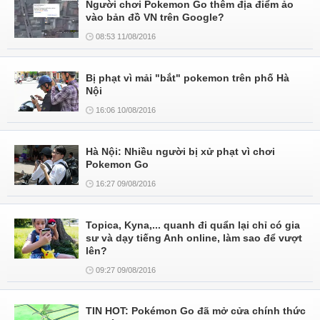
Người chơi Pokemon Go thêm địa điểm ảo
vào bản đồ VN trên Google?
08:53 11/08/2016
Bị phạt vì mải "bắt" pokemon trên phố Hà
Nội
16:06 10/08/2016
Hà Nội: Nhiều người bị xử phạt vì chơi
Pokemon Go
16:27 09/08/2016
Topica, Kyna,... quanh đi quẩn lại chỉ có gia
sư và dạy tiếng Anh online, làm sao để vượt
lên?
09:27 09/08/2016
TIN HOT: Pokémon Go đã mở cửa chính thức