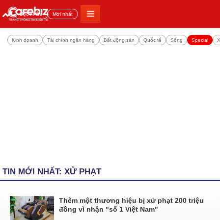
Đọc nhiều
Mới nhất
Kinh doanh
Tài chính ngân hàng
Bất động sản
Quốc tế
Sống
Special
X
TIN MỚI NHẤT: XỬ PHẠT
Thêm một thương hiệu bị xử phạt 200 triệu
đồng vì nhận "số 1 Việt Nam"