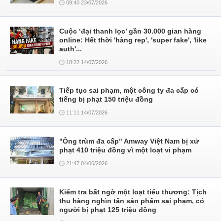
09:40 23/07/2026
Cuộc ‘đại thanh lọc’ gần 30.000 gian hàng
online: Hết thời 'hàng rep', 'super fake', 'like
auth'...
18:22 14/07/2026
Tiếp tục sai phạm, một công ty đa cấp có
tiếng bị phạt 150 triệu đồng
11:11 14/07/2026
"Ông trùm đa cấp" Amway Việt Nam bị xử
phạt 410 triệu đồng vì một loạt vi phạm
21:47 04/06/2026
Kiểm tra bất ngờ một loạt tiểu thương: Tịch
thu hàng nghìn tấn sản phẩm sai phạm, có
người bị phạt 125 triệu đồng