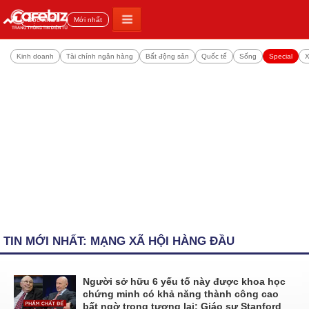
Đọc nhiều
Mới nhất
Kinh doanh
Tài chính ngân hàng
Bất động sản
Quốc tế
Sống
Special
X
TIN MỚI NHẤT: MẠNG XÃ HỘI HÀNG ĐẦU
Người sở hữu 6 yếu tố này được khoa học
chứng minh có khả năng thành công cao
bất ngờ trong tương lai: Giáo sư Stanford