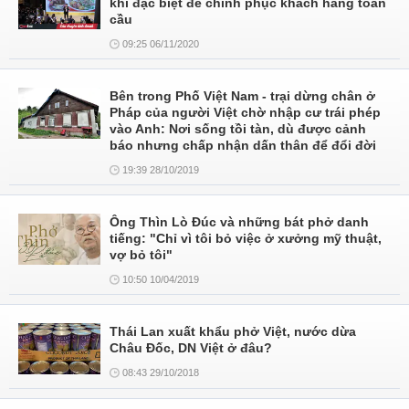
khí đặc biệt để chinh phục khách hàng toàn
cầu
09:25 06/11/2020
Bên trong Phố Việt Nam - trại dừng chân ở
Pháp của người Việt chờ nhập cư trái phép
vào Anh: Nơi sống tồi tàn, dù được cảnh
báo nhưng chấp nhận dấn thân để đổi đời
19:39 28/10/2019
Ông Thìn Lò Đúc và những bát phở danh
tiếng: "Chỉ vì tôi bỏ việc ở xưởng mỹ thuật,
vợ bỏ tôi"
10:50 10/04/2019
Thái Lan xuất khẩu phở Việt, nước dừa
Châu Đốc, DN Việt ở đâu?
08:43 29/10/2018