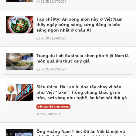
21:35 29/07/2024
Tạp chí Mỹ: Ăn xong món này ở Việt Nam
thấy ngày bừng sáng, xứng đáng là bữa
sáng ngon nhất ở châu Á!
20:10 11/04/2023
Trang du lịch Australia khen phở Việt Nam là
món quà ẩm thực quý giá
09:35 04/02/2023
Siêu thị tại Hà Lan bị doạ tẩy chay vì bán
phở Việt “fake”: Trông chẳng khác gì mì
trộn, sợi vàng như nghệ, ăn kèm sốt thịt gà
15:38 27/02/2021
Ông Hoàng Nam Tiến: Đồ ăn Việt là một vũ