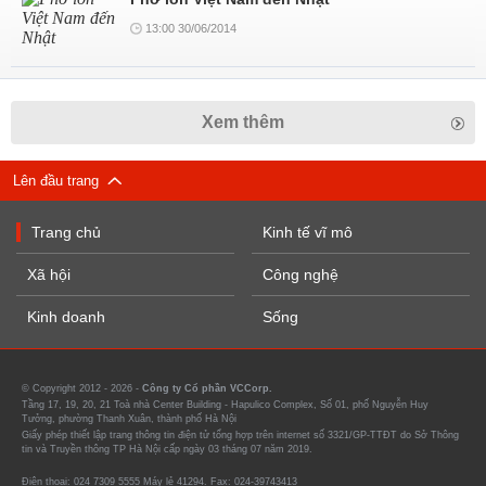
13:00 30/06/2014
Xem thêm
Lên đầu trang
Trang chủ
Kinh tế vĩ mô
Xã hội
Công nghệ
Kinh doanh
Sống
© Copyright 2012 - 2026 -
Công ty Cổ phần VCCorp.
Tầng 17, 19, 20, 21 Toà nhà Center Building - Hapulico Complex, Số 01, phố Nguyễn Huy
Tưởng, phường Thanh Xuân, thành phố Hà Nội
Giấy phép thiết lập trang thông tin điện tử tổng hợp trên internet số 3321/GP-TTĐT do Sở Thông
tin và Truyền thông TP Hà Nội cấp ngày 03 tháng 07 năm 2019.
Điện thoại: 024 7309 5555 Máy lẻ 41294. Fax: 024-39743413