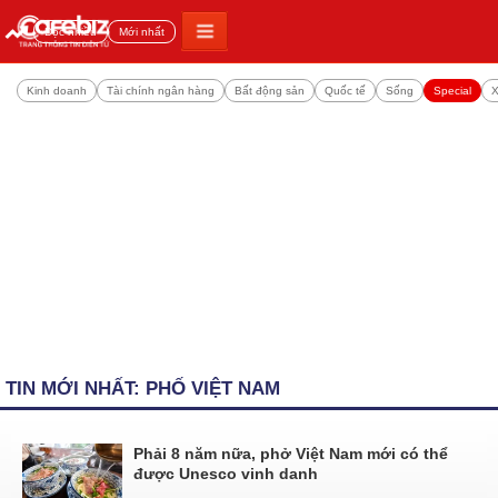
Đọc nhiều
Mới nhất
Kinh doanh
Tài chính ngân hàng
Bất động sản
Quốc tế
Sống
Special
X
TIN MỚI NHẤT: PHỐ VIỆT NAM
Phải 8 năm nữa, phở Việt Nam mới có thể
được Unesco vinh danh