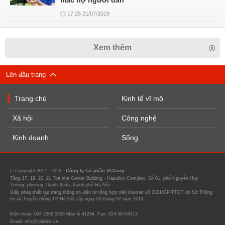
mắc nợ người dân
17:25 21/07/2019
Xem thêm
Lên đầu trang
Trang chủ
Kinh tế vĩ mô
Xã hội
Công nghệ
Kinh doanh
Sống
© Copyright 2012 - 2026 -
Công ty Cổ phần VCCorp.
Tầng 17, 19, 20, 21 Toà nhà Center Building - Hapulico Complex, Số 01, phố Nguyễn Huy
Tưởng, phường Thanh Xuân, thành phố Hà Nội
Giấy phép thiết lập trang thông tin điện tử tổng hợp trên internet số 3321/GP-TTĐT do Sở Thông
tin và Truyền thông TP Hà Nội cấp ngày 03 tháng 07 năm 2019.
Điện thoại: 024 7309 5555 Máy lẻ 41294. Fax: 024-39743413
Email: info@cafebiz.vn