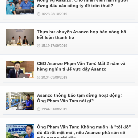
Nóng vụ Asanzo: Cho nhân viên làm người
đứng đầu các công ty để trốn thuế?
16:23 28/10/2019
Thực hư chuyện Asanzo họp báo công bố
kết luận thanh tra
15:19 17/09/2019
CEO Asanzo Phạm Văn Tam: Mất 2 năm và
hàng nghìn tỉ để vực dậy Asanzo
20:34 03/09/2019
Asanzo thông báo tạm dừng hoạt động:
Ông Phạm Văn Tam nói gì?
19:44 31/08/2019
Ông Phạm Văn Tam: Không muốn là "tội đồ"
dù đã rất mệt mỏi, nếu Asanzo phá sản sẽ