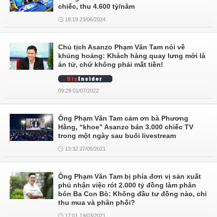
chiếc, thu 4.600 tỷ/năm
18:19 23/06/2024
Chủ tịch Asanzo Phạm Văn Tam nói về
khủng hoảng: Khách hàng quay lưng mới là
án tử, chứ không phải mất tiền!
09:29 01/07/2022
Ông Phạm Văn Tam cảm ơn bà Phương
Hằng, “khoe” Asanzo bán 3.000 chiếc TV
trong một ngày sau buổi livestream
13:32 27/05/2021
Ông Phạm Văn Tam bị phía đơn vị sản xuất
phủ nhận việc rót 2.000 tỷ đồng làm phân
bón Ba Con Bò: Không đầu tư đồng nào, chỉ
thu mua và phân phối?
17:01 19/03/2021