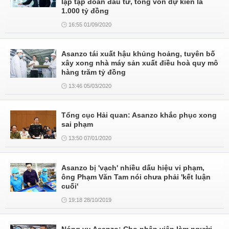
lập tập đoàn đầu tư, tổng vốn dự kiến là
1.000 tỷ đồng
16:55 01/09/2020
Asanzo tái xuất hậu khủng hoảng, tuyên bố
xây xong nhà máy sản xuất điều hoà quy mô
hàng trăm tỷ đồng
13:46 05/03/2020
Tổng cục Hải quan: Asanzo khắc phục xong
sai phạm
13:50 07/01/2020
Asanzo bị 'vạch' nhiều dấu hiệu vi phạm,
ông Phạm Văn Tam nói chưa phải 'kết luận
cuối'
19:18 28/10/2019