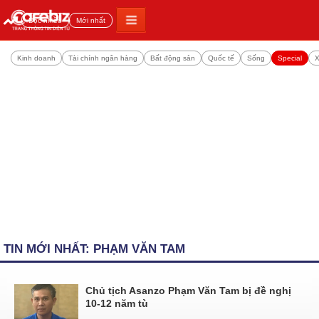
Đọc nhiều
Mới nhất
Kinh doanh
Tài chính ngân hàng
Bất động sản
Quốc tế
Sống
Special
X
TIN MỚI NHẤT: PHẠM VĂN TAM
Chủ tịch Asanzo Phạm Văn Tam bị đề nghị
10-12 năm tù