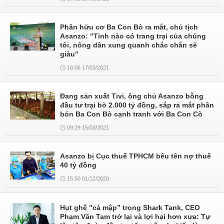
Phân hữu cơ Ba Con Bò ra mắt, chủ tịch
Asanzo: "Tỉnh nào có trang trại của chúng
tôi, nông dân xung quanh chắc chắn sẽ
giàu"
16:06 17/03/2021
Đang sản xuất Tivi, ông chủ Asanzo bỗng
đầu tư trại bò 2.000 tỷ đồng, sắp ra mắt phân
bón Ba Con Bò cạnh tranh với Ba Con Cò
09:29 15/03/2021
Asanzo bị Cục thuế TPHCM bêu tên nợ thuế
40 tỷ đồng
15:50 01/12/2020
Hụt ghế "cá mập” trong Shark Tank, CEO
Phạm Văn Tam trở lại và lợi hại hơn xưa: Tự