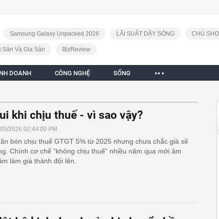
Samsung Galaxy Unpacked 2026
LÃI SUẤT DẬY SÓNG
CHỦ SHO
i Sản Và Gia Sản
BizReview
INH DOANH
CÔNG NGHỆ
SỐNG
ui khi chịu thuế - vì sao vậy?
/05/2026 02:44:00 PM
ân bón chịu thuế GTGT 5% từ 2025 nhưng chưa chắc giá sẽ
ng. Chính cơ chế “không chịu thuế” nhiều năm qua mới âm
ầm làm giá thành đội lên.