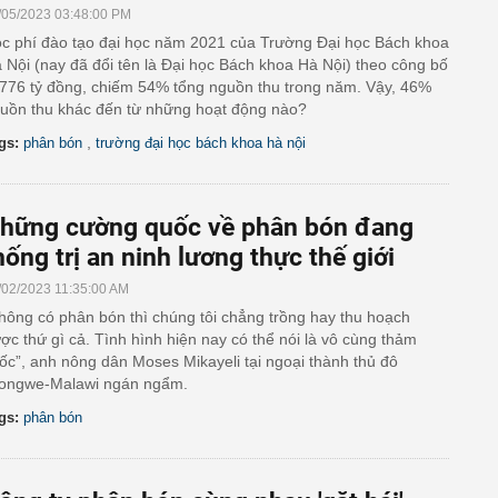
/05/2023 03:48:00 PM
c phí đào tạo đại học năm 2021 của Trường Đại học Bách khoa
 Nội (nay đã đổi tên là Đại học Bách khoa Hà Nội) theo công bố
 776 tỷ đồng, chiếm 54% tổng nguồn thu trong năm. Vậy, 46%
uồn thu khác đến từ những hoạt động nào?
,
gs:
phân bón
trường đại học bách khoa hà nội
hững cường quốc về phân bón đang
hống trị an ninh lương thực thế giới
/02/2023 11:35:00 AM
hông có phân bón thì chúng tôi chẳng trồng hay thu hoạch
ợc thứ gì cả. Tình hình hiện nay có thể nói là vô cùng thảm
ốc”, anh nông dân Moses Mikayeli tại ngoại thành thủ đô
longwe-Malawi ngán ngẩm.
gs:
phân bón