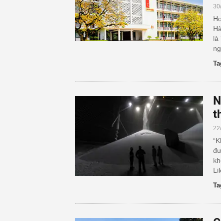
30
Họ
Hà
là
ng
Ta
N
t
22
“K
đư
kh
Li
Ta