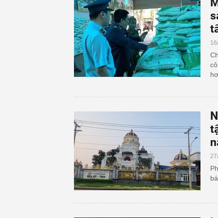
M
s
t
16
Ch
cô
hơ
N
t
n
27
Ph
bá