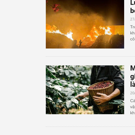
L
b
27
Tr
kh
cô
M
g
l
20
Cà
vậ
kh