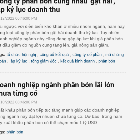
ông ty phân bón cùng nhau 'gặt hái',
ập kỷ lục doanh thu
/12/2022 06:46:00 PM
ái ngược với diễn biến khó khăn ở nhiều nhóm ngành, năm nay
ng loạt công ty phân bón gặt hái doanh thu kỷ lục. Tuy nhiên,
anh nghiệp ngành này cũng đang gặp áp lực khi giá phân bón
t đầu giảm do nguồn cung tăng lên, giá nông sản giảm.
,
,
,
gs:
tổ chức hội nghị
công bố kết quả
công ty cổ phần
mã chứng
,
,
,
,
oán
lập kỷ lục
tổng giám đốc
kết quả kinh doanh
phân bón
oanh nghiệp ngành phân bón lãi lớn
hưa từng có
/10/2022 08:46:00 PM
ất khẩu phân bón tiếp tục tăng mạnh giúp các doanh nghiệp
ong ngành này đạt lợi nhuận chưa từng có. Dự báo, trong năm
y xuất khẩu phân bón có thể chạm mốc 1 tỷ USD.
gs:
phân bón