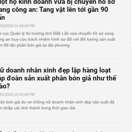
ột hộ kinh doanh vừa bị chuyển hồ sơ
ang công an: Tang vật lên tới gần 90
ấn
/03/2026 01:08:00 PM
i cục Quản lý thị trường tỉnh Đắk Lắk vừa chuyển hồ sơ sang
ng an truy cứu trách nhiệm hình sự đối với đối tượng sản xuất
n 89 tấn phân bón giả tại địa phương.
ữ doanh nhân xinh đẹp lập hàng loạt
ập đoàn sản xuất phân bón giả như thế
ào?
/01/2025 10:45:00 PM
ân bón giả do vợ chồng nữ doanh nhân xinh đẹp sản xuất đã
n khắp các tỉnh thành trong thời gian dài.