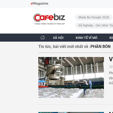
Bỏ qua điều hướng
CafeBiz - Trang chủ
Made By Google 2026
Kế Nghiệp - Góc Nhìn Tà
XÃ HỘI
KINH TẾ VĨ MÔ
K
Tin tức, bài viết mới nhất về :
PHÂN BÓN
V
11
Ph
tă
th