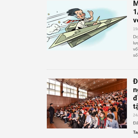
M
1
v
19
Do
lư
vố
số
Đ
n
đ
t
24
Đâ
Ta