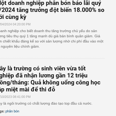
ột doanh nghiệp phân bón báo lãi quý
/2024 tăng trưởng đột biến 18.000% so
ới cùng kỳ
/04/2024 04:20:00 PM
anh nghiệp cho biết doanh thu tăng trưởng chủ yếu do sản
ợng tiêu thụ quý 1 tăng mạnh dù giá bán bình quân giảm. Giá
n chiết khấu đáng kể so với sản lượng nhờ chi phí đầu vào một
 nguyên liệu chính giảm.
ây là trường có sinh viên vừa tốt
ghiệp đã nhận lương gần 12 triệu
ồng/tháng: Quả không uổng công học
ập miệt mài để thi đỗ
/10/2023 08:41:00 PM
y là ngôi trường có chất lượng đào tạo top đầu cả nước.
gs:
phân bón