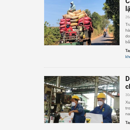
C
l
26
Tr
hà
do
bắ
Ta
kh
D
c
30
Xu
tr
na
Ta