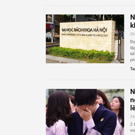
N
k
05
Đạ
lậ
ti
ph
Ta
N
n
l
24
2 
má