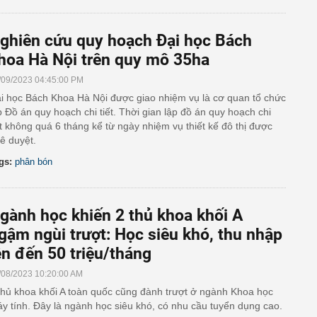
ghiên cứu quy hoạch Đại học Bách
hoa Hà Nội trên quy mô 35ha
/09/2023 04:45:00 PM
i học Bách Khoa Hà Nội được giao nhiệm vụ là cơ quan tổ chức
p Đồ án quy hoạch chi tiết. Thời gian lập đồ án quy hoạch chi
ết không quá 6 tháng kể từ ngày nhiệm vụ thiết kế đô thị được
ê duyệt.
gs:
phân bón
gành học khiến 2 thủ khoa khối A
gậm ngùi trượt: Học siêu khó, thu nhập
ên đến 50 triệu/tháng
/08/2023 10:20:00 AM
thủ khoa khối A toàn quốc cũng đành trượt ở ngành Khoa học
y tính. Đây là ngành học siêu khó, có nhu cầu tuyển dụng cao.