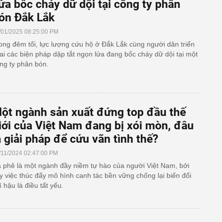
ửa bốc cháy dữ dội tại công ty phân
ón Đắk Lắk
/01/2025 08:25:00 PM
ong đêm tối, lực lượng cứu hộ ở Đắk Lắk cùng người dân triển
ai các biện pháp dập tắt ngọn lửa đang bốc cháy dữ dội tại một
ng ty phân bón.
ột ngành sản xuất đứng top đầu thế
iới của Việt Nam đang bị xói mòn, đâu
à giải pháp để cứu vãn tình thế?
/11/2024 02:47:00 PM
 phê là một ngành đầy niềm tự hào của người Việt Nam, bởi
y việc thúc đẩy mô hình canh tác bền vững chống lại biến đổi
í hậu là điều tất yếu.