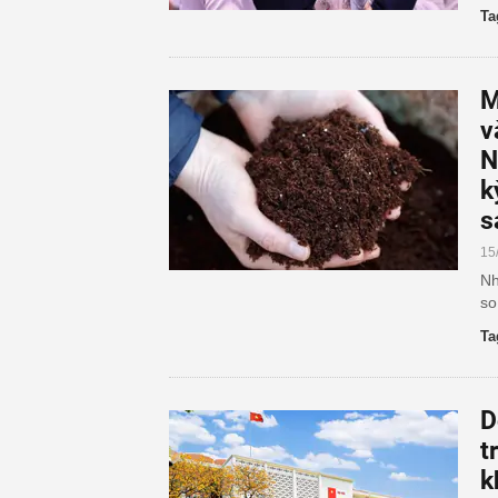
Ta
M
v
N
k
s
15
Nh
so
Ta
D
t
k