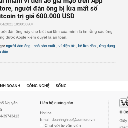
ải nhầm ví tiền ảo giả mạo trên App
tore, người đàn ông bị lừa mất số
itcoin trị giá 600.000 USD
/04/2021 10:00:00 AM
ười đàn ông này cho biết sai lầm của mình là tin rằng các ứng
ng được Apple kiểm duyệt là an toàn.
,
,
,
,
gs:
người đàn ông
nhà sản xuất
ví điện tử
kẻ lừa đảo
ứng dụng
a đảo
INH DOANH
CÔNG NGHỆ
SỐNG
Liên hệ quảng cáo
 phố Nguyễn
ội
© Co
Hotline:
024-39743413
Email:
doanhnghiep@admicro.vn
Giấy 
Chat với tư vấn viên
inte