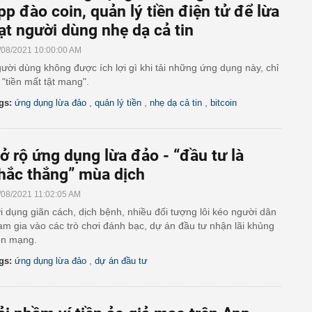
pp đào coin, quản lý tiền điện tử để lừa
ạt người dùng nhẹ dạ cả tin
/08/2021 10:00:00 AM
ười dùng không được ích lợi gì khi tải những ứng dụng này, chỉ
 "tiền mất tật mang".
,
,
,
gs:
ứng dụng lừa đảo
quản lý tiền
nhẹ dạ cả tin
bitcoin
ở rộ ứng dụng lừa đảo - “đầu tư là
hắc thắng” mùa dịch
/08/2021 11:02:05 AM
i dụng giãn cách, dịch bệnh, nhiều đối tượng lôi kéo người dân
am gia vào các trò chơi đánh bạc, dự án đầu tư nhận lãi khủng
ên mạng.
,
gs:
ứng dụng lừa đảo
dự án đầu tư