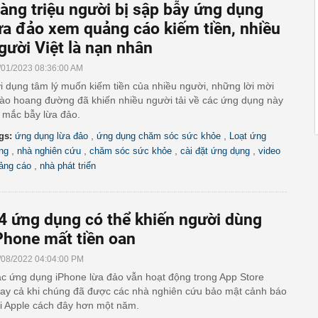
àng triệu người bị sập bẫy ứng dụng
ừa đảo xem quảng cáo kiếm tiền, nhiều
gười Việt là nạn nhân
/01/2023 08:36:00 AM
i dụng tâm lý muốn kiếm tiền của nhiều người, những lời mời
ào hoang đường đã khiến nhiều người tải về các ứng dụng này
 mắc bẫy lừa đảo.
,
,
gs:
ứng dụng lừa đảo
ứng dụng chăm sóc sức khỏe
Loạt ứng
,
,
,
,
ng
nhà nghiên cứu
chăm sóc sức khỏe
cài đặt ứng dụng
video
,
ảng cáo
nhà phát triển
4 ứng dụng có thể khiến người dùng
Phone mất tiền oan
/08/2022 04:04:00 PM
c ứng dụng iPhone lừa đảo vẫn hoạt động trong App Store
ay cả khi chúng đã được các nhà nghiên cứu bảo mật cảnh báo
i Apple cách đây hơn một năm.