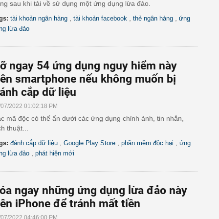
ng sau khi tải về sử dụng một ứng dụng lừa đảo.
,
,
,
gs:
tài khoản ngân hàng
tài khoản facebook
thẻ ngân hàng
ứng
ng lừa đảo
ỡ ngay 54 ứng dụng nguy hiểm này
rên smartphone nếu không muốn bị
ánh cắp dữ liệu
/07/2022 01:02:18 PM
c mã độc có thể ẩn dưới các ứng dụng chỉnh ảnh, tin nhắn,
ch thuật...
,
,
,
gs:
đánh cắp dữ liệu
Google Play Store
phần mềm độc hại
ứng
,
ng lừa đảo
phát hiện mới
óa ngay những ứng dụng lừa đảo này
rên iPhone để tránh mất tiền
/07/2022 04:46:00 PM