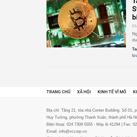
T
S
b
01
Ng
dụ
Ta
lừ
TRANG CHỦ
XÃ HỘI
KINH TẾ VĨ MÔ
K
Địa chỉ: Tầng 21, tòa nhà Center Building. Số 01,
Huy Tưởng, phường Thanh Xuân, thành phố Hà N
Điện thoại: 024 7309 5555 - Máy lẻ 41294 | Fax: 
Email: info@vccorp.vn