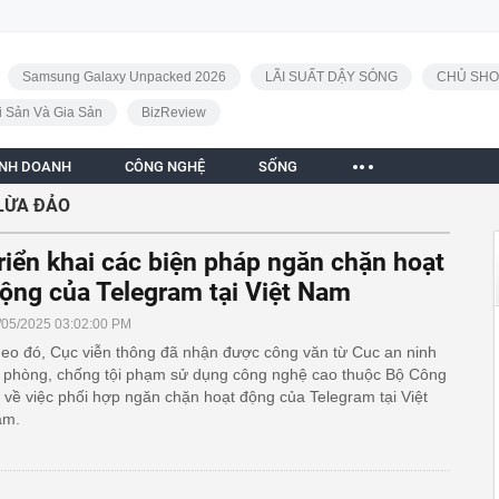
Samsung Galaxy Unpacked 2026
LÃI SUẤT DẬY SÓNG
CHỦ SHO
i Sản Và Gia Sản
BizReview
INH DOANH
CÔNG NGHỆ
SỐNG
LỪA ĐẢO
riển khai các biện pháp ngăn chặn hoạt
ộng của Telegram tại Việt Nam
/05/2025 03:02:00 PM
eo đó, Cục viễn thông đã nhận được công văn từ Cuc an ninh
 phòng, chống tội phạm sử dụng công nghệ cao thuộc Bộ Công
 về việc phối hợp ngăn chặn hoạt động của Telegram tại Việt
am.