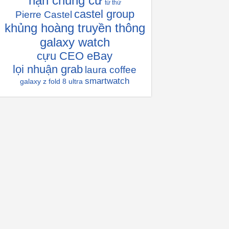
hạn chung cư
từ thứ
castel group
Pierre Castel
khủng hoàng truyền thông
galaxy watch
cựu CEO eBay
lọi nhuận grab
laura coffee
smartwatch
galaxy z fold 8 ultra