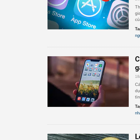
Th
gi
củ
Ta
ng
C
g
18
Cá
dụ
tì
Ta
nh
L