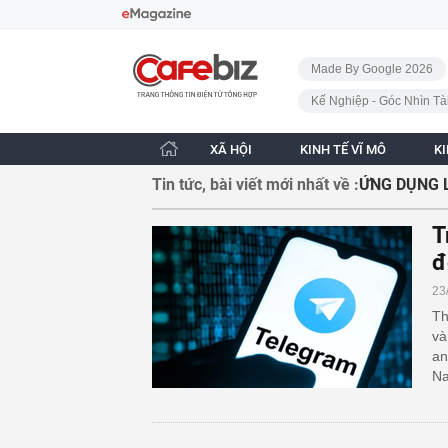
Bỏ qua điều hướng
CafeBiz - Trang chủ
Made By Google 2026
Kế Nghiệp - Góc Nhìn Tà
XÃ HỘI
KINH TẾ VĨ MÔ
K
Tin tức, bài viết mới nhất về :
ỨNG DỤNG 
T
đ
23
Th
và
an
N