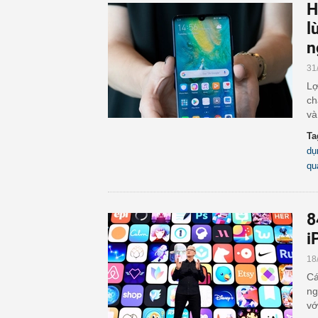
H
l
n
31
Lợ
ch
và
Ta
dụ
qu
8
i
18
Cá
ng
vớ