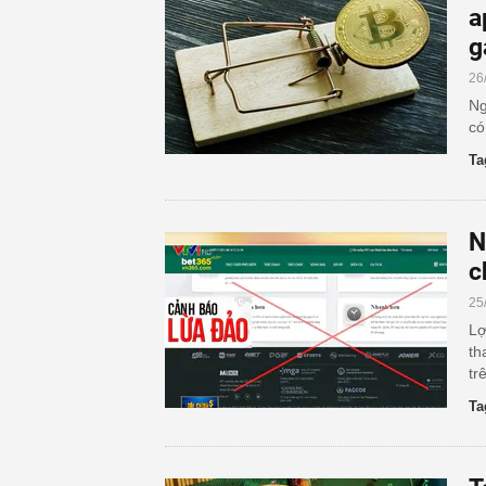
a
g
26
Ng
có
Ta
N
c
25
Lợ
th
tr
Ta