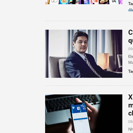
Ta
đả
C
q
09
Đị
Ma
Ta
X
m
c
09
Nh