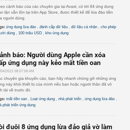
eo cảnh báo của các chuyên gia tại Avast, có tới 84 ứng dụng
an lận vẫn tồn tại trên App Store, được thiết kế để lừa đảo tiền
a người dùng.
,
,
,
gs:
ứng dụng lừa đảo
đánh cắp dữ liệu
dữ liệu cá nhân
cho phép
,
,
ười dùng
100 triệu USD
kho ứng dụng
ảnh báo: Người dùng Apple cần xóa
ấp ứng dụng này kẻo mất tiền oan
/04/2022 08:07:06 AM
c chuyên gia khuyến cáo, bạn hãy nhanh chóng gỡ những ứng
ng này khỏi thiết bị của mình nếu bạn hoặc người thân đã vô
nh tải về trước đó.
,
,
,
,
gs:
mất tiền oan
Loạt ứng dụng
nhà phát triển
ứng dụng lừa đảo
à phát triển ứng dụng
òi đuôi 8 ứng dụng lừa đảo giả vờ làm