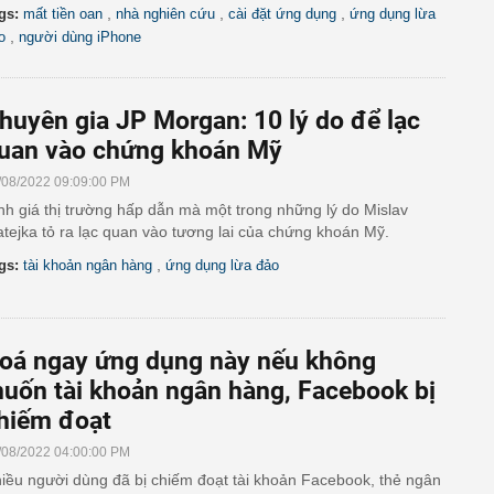
,
,
,
gs:
mất tiền oan
nhà nghiên cứu
cài đặt ứng dụng
ứng dụng lừa
,
o
người dùng iPhone
huyên gia JP Morgan: 10 lý do để lạc
uan vào chứng khoán Mỹ
/08/2022 09:09:00 PM
nh giá thị trường hấp dẫn mà một trong những lý do Mislav
tejka tỏ ra lạc quan vào tương lai của chứng khoán Mỹ.
,
gs:
tài khoản ngân hàng
ứng dụng lừa đảo
oá ngay ứng dụng này nếu không
uốn tài khoản ngân hàng, Facebook bị
hiếm đoạt
/08/2022 04:00:00 PM
iều người dùng đã bị chiếm đoạt tài khoản Facebook, thẻ ngân