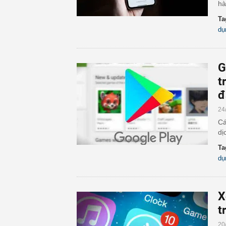
hà
Ta
dụ
G
t
đ
24
Cá
dị
Ta
dụ
X
t
20