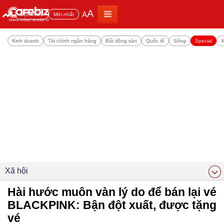
A
A
Đọc nhiều
Mới nhất
Kinh doanh
Tài chính ngân hàng
Bất động sản
Quốc tế
Sống
Special
X
Xã hội
Hài hước muôn vàn lý do để bán lại vé
BLACKPINK: Bận đột xuất, được tặng
vé