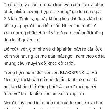
Thời điểm vé còn mở bán trên web của đơn vị phân
phối, nhiều trường hợp đã “khống” giá lên cao gấp
2-3 lần. Tình trạng này không kéo dài được lâu bởi
số lượng người mua lắt nhắt. Nhiều fan muốn đi
xem nhưng chần chừ vì vé giá cao, chỗ ngồi không
đẹp lại ít quyền lợi.
Để “cứu vé”, giới phe vé chấp nhận bán rẻ cắt lỗ, đi
kèm với những lời rao bán mật ngọt, kèm theo đó là
những câu chuyện dở khóc dở cười.
Trong hội nhóm “đu” concert BLACKPINK tại Hà
Nội, một tài khoản để chế độ ẩn danh tự nhận là
antifan khẩn thiết đăng bài “cầu cứu” mọi người
“cứu vé” bởi đã dồn tiền ôm số lượng lớn.
Người này cho biết muốn mua vé lượng lớn và bán