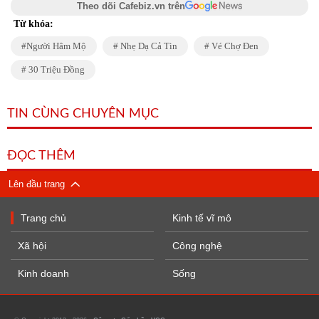
Theo dõi Cafebiz.vn trên
Từ khóa:
Người Hâm Mộ
Nhẹ Dạ Cả Tin
Vé Chợ Đen
30 Triệu Đồng
TIN CÙNG CHUYÊN MỤC
ĐỌC THÊM
Lên đầu trang
Trang chủ
Kinh tế vĩ mô
Xã hội
Công nghệ
Kinh doanh
Sống