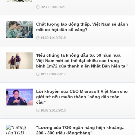
20:30 21/01/2021
Chất lượng lao động thấp, Việt Nam sẽ đánh
mất cơ hội dân số vàng?
14:30 11/10/2019
'Nếu chúng ta không đầu tư, 50 năm nữa
Việt Nam mới có thể đạt chiều cao trung
bình 1m72 của thanh niên Nhật Bản hiện tại'
18:11 09/06/2017
Lời khuyên của CEO Microsoft Việt Nam cho
giới trẻ nếu muốn thành "công dân toàn
cầu"
16:07 21/12/2015
"Lương của TGĐ ngân hàng hiện khoảng...
200 - 300 triệu đồng/tháng"