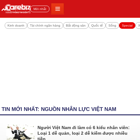
Đọc nhiều
Mới nhất
Kinh doanh
Tài chính ngân hàng
Bất động sản
Quốc tế
Sống
Special
X
TIN MỚI NHẤT: NGUỒN NHÂN LỰC VIỆT NAM
Người Việt Nam đi làm có 6 kiểu nhân viên:
Loại 1 dễ quản, loại 2 dễ kiếm được nhiều
tiền