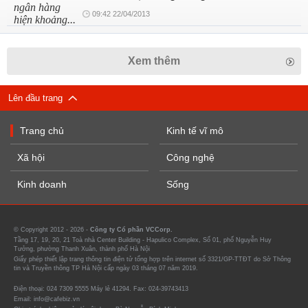
09:42 22/04/2013
Xem thêm
Lên đầu trang
Trang chủ
Kinh tế vĩ mô
Xã hội
Công nghệ
Kinh doanh
Sống
© Copyright 2012 - 2026 -
Công ty Cổ phần VCCorp.
Tầng 17, 19, 20, 21 Toà nhà Center Building - Hapulico Complex, Số 01, phố Nguyễn Huy
Tưởng, phường Thanh Xuân, thành phố Hà Nội
Giấy phép thiết lập trang thông tin điện tử tổng hợp trên internet số 3321/GP-TTĐT do Sở Thông
tin và Truyền thông TP Hà Nội cấp ngày 03 tháng 07 năm 2019.
Điện thoại: 024 7309 5555 Máy lẻ 41294. Fax: 024-39743413
Email: info@cafebiz.vn