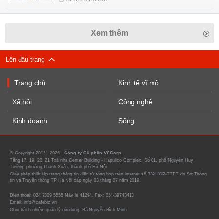
Xem thêm
Lên đầu trang
Trang chủ
Kinh tế vĩ mô
Xã hội
Công nghệ
Kinh doanh
Sống
© Copyright 2012 - 2026 -
Công ty Cổ phần VCCorp.
Tầng 17, 19, 20, 21 Toà nhà Center Building - Hapulico Complex, Số 01, phố Nguyễn Huy
Tưởng, phường Thanh Xuân, thành phố Hà Nội
Giấy phép thiết lập trang thông tin điện tử tổng hợp trên internet số 3321/GP-TTĐT do Sở Thông
tin và Truyền thông TP Hà Nội cấp ngày 03 tháng 07 năm 2019.
Điện thoại: 024 7309 5555 Máy lẻ 41294. Fax: 024-39743413
Email: info@cafebiz.vn
Chịu trách nhiệm quản lý nội dung: Bà Nguyễn Bích Minh