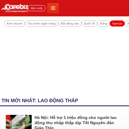
Đọc nhiều
Mới nhất
Kinh doanh
Tài chính ngân hàng
Bất động sản
Quốc tế
Sống
Special
X
TIN MỚI NHẤT: LAO ĐỘNG THẤP
Hà Nội: Hỗ trợ 1 triệu đồng cho người lao
động thu nhập thấp dịp Tết Nguyên đán
Giáp Thìn