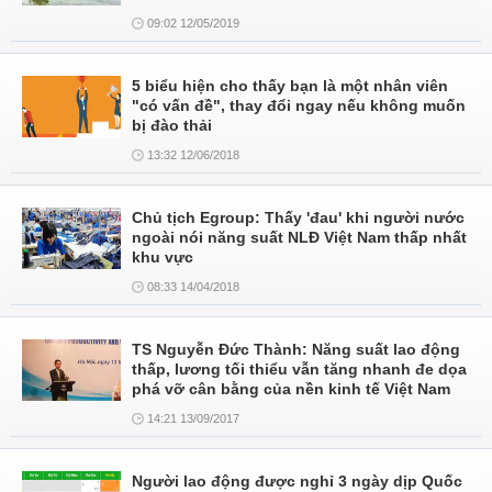
09:02 12/05/2019
5 biểu hiện cho thấy bạn là một nhân viên
"có vấn đề", thay đổi ngay nếu không muốn
bị đào thải
13:32 12/06/2018
Chủ tịch Egroup: Thấy 'đau' khi người nước
ngoài nói năng suất NLĐ Việt Nam thấp nhất
khu vực
08:33 14/04/2018
TS Nguyễn Đức Thành: Năng suất lao động
thấp, lương tối thiểu vẫn tăng nhanh đe dọa
phá vỡ cân bằng của nền kinh tế Việt Nam
14:21 13/09/2017
Người lao động được nghỉ 3 ngày dịp Quốc