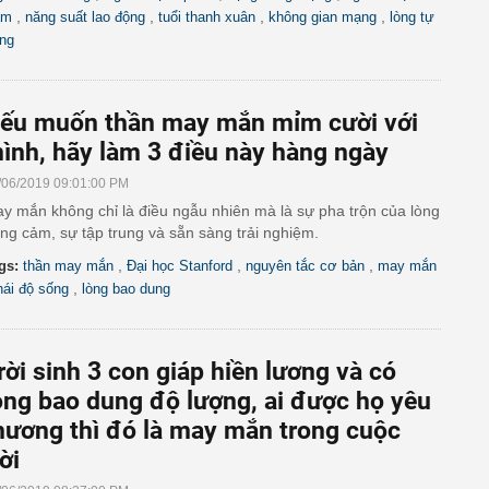
,
,
,
,
am
năng suất lao động
tuổi thanh xuân
không gian mạng
lòng tự
ọng
ếu muốn thần may mắn mỉm cười với
ình, hãy làm 3 điều này hàng ngày
/06/2019 09:01:00 PM
y mắn không chỉ là điều ngẫu nhiên mà là sự pha trộn của lòng
ng cảm, sự tập trung và sẵn sàng trải nghiệm.
,
,
,
gs:
thần may mắn
Đại học Stanford
nguyên tắc cơ bản
may mắn
,
hái độ sống
lòng bao dung
rời sinh 3 con giáp hiền lương và có
òng bao dung độ lượng, ai được họ yêu
hương thì đó là may mắn trong cuộc
ời