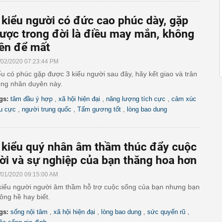
 kiểu người có đức cao phúc dày, gặp
ược trong đời là điều may mắn, không
ên để mất
/02/2020 07:23:44 PM
u có phúc gặp được 3 kiểu người sau đây, hãy kết giao và trân
ọng nhân duyên này.
,
,
,
gs:
tâm đầu ý hợp
xã hội hiện đại
năng lượng tích cực
cảm xúc
,
,
,
êu cực
người trung quốc
Tấm gương tốt
lòng bao dung
 kiểu quý nhân âm thầm thúc đẩy cuộc
ời và sự nghiệp của bạn thăng hoa hơn
/01/2020 09:15:00 AM
kiểu người người âm thầm hỗ trợ cuộc sống của bạn nhưng bạn
ông hề hay biết.
,
,
,
,
gs:
sống nội tâm
xã hội hiện đại
lòng bao dung
sức quyến rũ