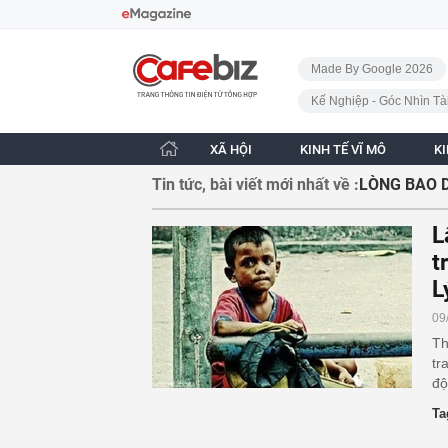
Bỏ qua điều hướng
CafeBiz - Trang chủ
Made By Google 2026
Kế Nghiệp - Góc Nhìn Tà
XÃ HỘI
KINH TẾ VĨ MÔ
K
Tin tức, bài viết mới nhất về :
LÒNG BAO 
L
t
L
09
Th
tr
độ
Ta