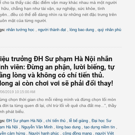
ể cho ta thấy các đặc điểm vận may khác nhau mà một người
 hữu, chẳng hạn như tài vận, sự nghiệp, sức khỏe, tình
yên...đều có thể dễ dàng nhìn ra từ những nét đặc trưng trên
uôn mặt của từng người.
,
,
,
gs:
nhân tướng học
người thành đạt
lòng bao dung
quý nhân phù
ợ
iệu trưởng ĐH Sư phạm Hà Nội nhắn
inh viên: Đừng an phận, lười biếng, tự
ằng lòng và không có chí tiến thủ.
ong ai còn chơi vơi sẽ phải đổi thay!
/06/2019 10:15:00 AM
ừng chọn thời gian cho mỗi riêng mình và đừng chọn lối mòn
 đời ta từng quen đi lại, chỉ trừ lối về quê cha đất mẹ...", thầy
nh phát biểu.
,
,
,
gs:
ĐH Sư phạm Hà Nội
chí tiến thủ
lễ bế giảng
Đại học Sư
,
,
,
,
ạm Hà Nội
Nguyễn Văn Minh
lòng bao dung
tạo dựng niềm tin
,
,
,
uyền cảm hứng
Người hạnh phúc
cộng đồng mạng
người Việt