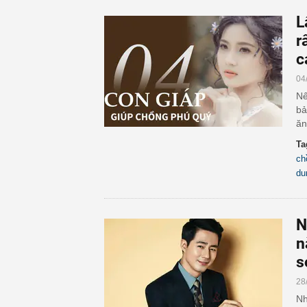
L
r
c
04
Nế
bả
ăn
Ta
ch
du
N
n
s
28
Nh