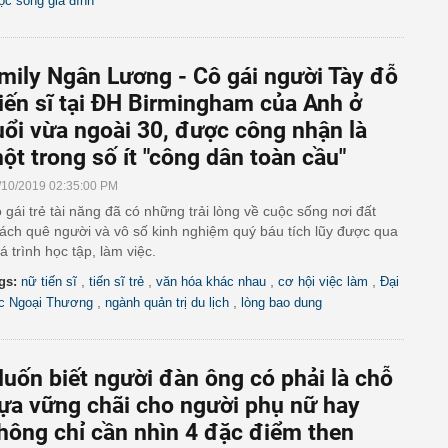
ộc sống gia đình
mily Ngân Lương - Cô gái người Tày đỗ
iến sĩ tại ĐH Birmingham của Anh ở
uổi vừa ngoài 30, được công nhận là
ột trong số ít "công dân toàn cầu"
/10/2019 02:35:00 PM
 gái trẻ tài năng đã có những trải lòng về cuộc sống nơi đất
ách quê người và vô số kinh nghiệm quý báu tích lũy được qua
á trình học tập, làm việc.
,
,
,
,
gs:
nữ tiến sĩ
tiến sĩ trẻ
văn hóa khác nhau
cơ hội việc làm
Đại
,
,
c Ngoại Thương
ngành quản trị du lịch
lòng bao dung
uốn biết người đàn ông có phải là chỗ
ựa vững chãi cho người phụ nữ hay
hông chỉ cần nhìn 4 đặc điểm then