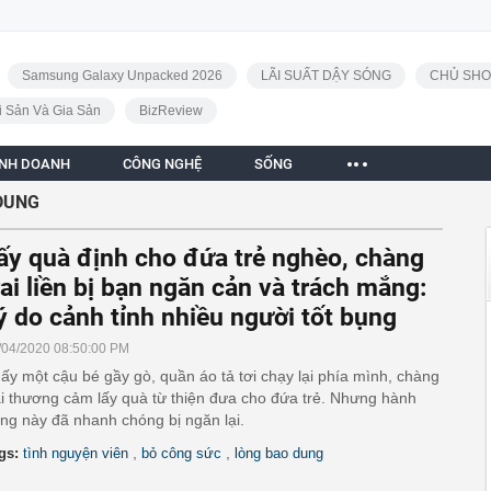
Samsung Galaxy Unpacked 2026
LÃI SUẤT DẬY SÓNG
CHỦ SHO
i Sản Và Gia Sản
BizReview
INH DOANH
CÔNG NGHỆ
SỐNG
DUNG
ấy quà định cho đứa trẻ nghèo, chàng
rai liền bị bạn ngăn cản và trách mắng:
ý do cảnh tỉnh nhiều người tốt bụng
/04/2020 08:50:00 PM
ấy một cậu bé gầy gò, quần áo tả tơi chạy lại phía mình, chàng
ai thương cảm lấy quà từ thiện đưa cho đứa trẻ. Nhưng hành
ng này đã nhanh chóng bị ngăn lại.
,
,
gs:
tình nguyện viên
bỏ công sức
lòng bao dung