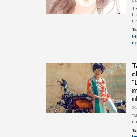
04
Tr
th
cư
Ta
tiế
ng
T
c
"
m
n
30
"M
đư
Ta