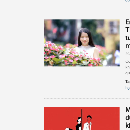
cu
E
T
t
m
29
Cô
kh
qu
Ta
họ
M
d
k