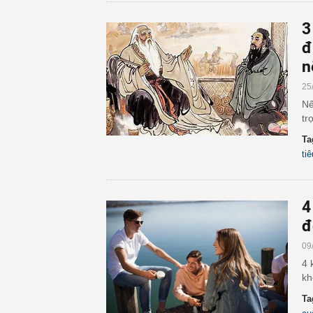
3
đ
n
25
Nế
tr
Ta
ti
4
đ
09
4 
kh
Ta