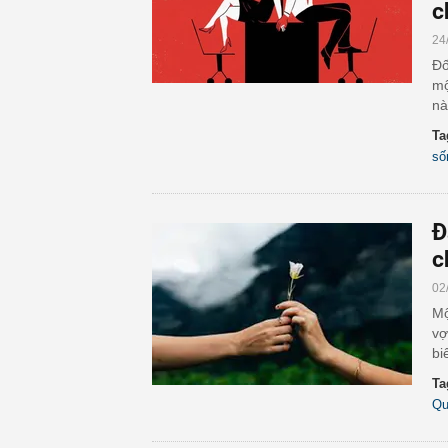
c
24
Đố
mộ
nà
Ta
số
Đ
c
02
Mộ
vợ
bi
Ta
Qu