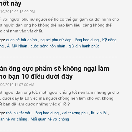
hốt này
/10/2019 02:15:00 PM
i với người phụ nữ người để họ có thể gửi gắm cả đời mình cho
t người đàn ông họ không thể nào làm liều, càng không thể
o chỉ nhìn vào vật chất.
,
,
,
gs:
quan hệ bất chính
người phụ nữ đẹp
lòng bao dung
Kỹ năng
,
,
,
ng
Ải Mỹ Nhân
cuộc sống hôn nhân
giữ gìn hạnh phúc
àn ông cực phẩm sẽ không ngại làm
ho bạn 10 điều dưới đây
/09/2019 11:07:00 AM
t người đàn ông tốt, một người chồng tốt nên làm những gì cho
, dưới đây là 10 việc mà người chồng nên làm cho vợ, không
ết bạn đã làm được những việc gì rồi?
,
,
,
,
gs:
thói hư tật xấu
lòng bao dung
đại trượng phu
lời xin lỗi
,
an hệ vợ chồng
Mối quan hệ vợ chồng