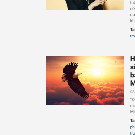
th
sở
du
kh
Ta
tr
H
s
b
M
08
"Đ
mà
Mi
Ta
ph
tr