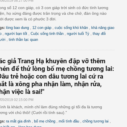
/06/2019 08:27:00 PM
ong số 12 con giáp, có 3 con giáp trời sinh có đức tính lương
iện, họ xứng đáng được trân trọng và che chở, đàn ông nào
ới được xem là có phước 3 đời.
,
,
,
gs:
lòng bao dung
12 con giáp
cuộc sống khó khăn
khả năng giao
,
,
,
,
p
người bạn tốt
Cuộc sống tinh thần
người tuổi Tý
thay đổi
,
ười
tinh thần lạc quan
ác giả Trang Hạ khuyên đập vỡ thêm
hén để thử lòng bố mẹ chồng tương lai:
Dâu trẻ hoặc con dâu tương lai cứ ra
ắt là xông pha nhận làm, nhận rửa,
hận việc là sai!"
/05/2019 02:15:00 PM
ình là khách, mình chỉ làm đúng những gì tối đa là tương
ơng với chủ thôi! (Cưới rồi tính sau)."
,
,
,
,
gs:
ra mắt gia đình
bố mẹ chồng
mối tình đầu
chồng tương lai