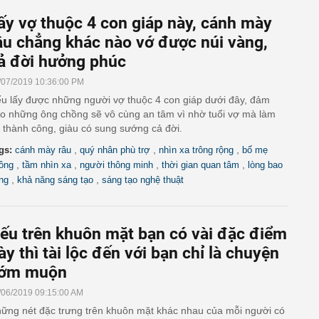
ấy vợ thuộc 4 con giáp này, cánh mày
âu chẳng khác nào vớ được núi vàng,
ả đời hưởng phúc
/07/2019 10:36:00 PM
u lấy được những người vợ thuộc 4 con giáp dưới đây, đảm
o những ông chồng sẽ vô cùng an tâm vì nhờ tuổi vợ mà làm
 thành công, giàu có sung sướng cả đời.
,
,
,
gs:
cánh mày râu
quý nhân phù trợ
nhìn xa trông rộng
bố mẹ
,
,
,
,
ồng
tầm nhìn xa
người thông minh
thời gian quan tâm
lòng bao
,
,
ng
khả năng sáng tạo
sáng tạo nghệ thuật
ếu trên khuôn mặt bạn có vài đặc điểm
ày thì tài lộc đến với bạn chỉ là chuyện
ớm muộn
/06/2019 09:15:00 AM
ững nét đặc trưng trên khuôn mặt khác nhau của mỗi người có