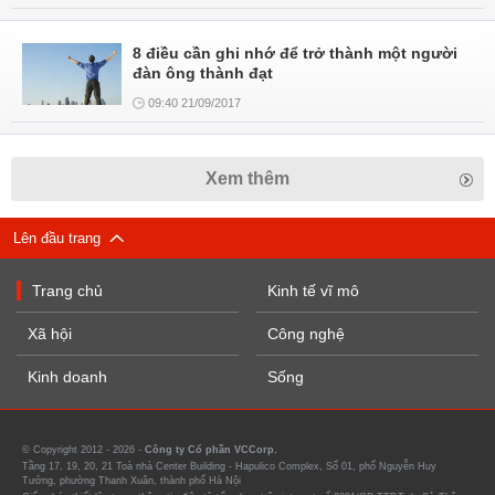
8 điều cần ghi nhớ để trở thành một người
đàn ông thành đạt
09:40 21/09/2017
Xem thêm
Lên đầu trang
Trang chủ
Kinh tế vĩ mô
Xã hội
Công nghệ
Kinh doanh
Sống
© Copyright 2012 - 2026 -
Công ty Cổ phần VCCorp.
Tầng 17, 19, 20, 21 Toà nhà Center Building - Hapulico Complex, Số 01, phố Nguyễn Huy
Tưởng, phường Thanh Xuân, thành phố Hà Nội