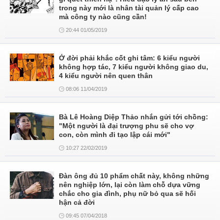
trong này mới là nhân tài quản lý cấp cao
mà công ty nào cũng cần!
20:44 01/05/2019
Ở đời phải khắc cốt ghi tâm: 6 kiểu người
không hợp tác, 7 kiểu người không giao du,
4 kiểu người nên quen thân
08:06 11/04/2019
Bà Lê Hoàng Diệp Thảo nhắn gửi tới chồng:
"Một người là đại trượng phu sẽ cho vợ
con, còn mình đi tạo lập cái mới"
10:27 22/02/2019
Đàn ông đủ 10 phẩm chất này, không những
nên nghiệp lớn, lại còn làm chỗ dựa vững
chắc cho gia đình, phụ nữ bỏ qua sẽ hối
hận cả đời
09:45 07/04/2018