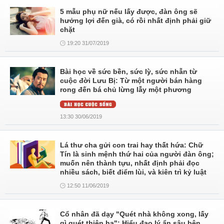
5 mẫu phụ nữ nếu lấy được, đàn ông sẽ
hưởng lợi đến già, có rồi nhất định phải giữ
chặt
19:20 31/07/2019
Bài học về sức bền, sức lỳ, sức nhẫn từ
cuộc đời Lưu Bị: Từ một người bán hàng
rong đến bá chủ lừng lẫy một phương
13:30 30/06/2019
Lá thư cha gửi con trai hay thất hứa: Chữ
Tín là sinh mệnh thứ hai của người đàn ông;
muốn nên thành tựu, nhất định phải đọc
nhiều sách, biết điểm lùi, và kiên trì kỷ luật
12:50 11/06/2019
Cổ nhân đã dạy "Quét nhà không xong, lấy
gì quét thiên hạ": Hiểu đạo lý ẩn sâu bên