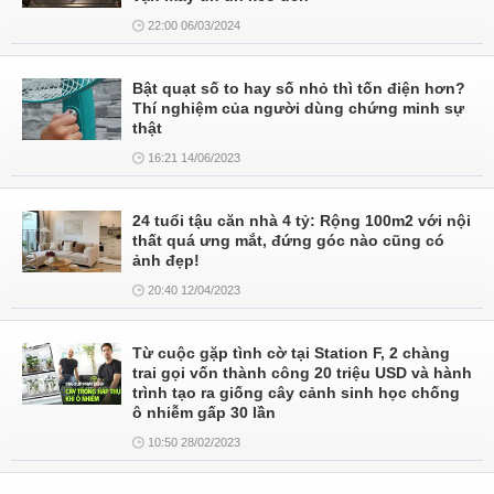
22:00 06/03/2024
Bật quạt số to hay số nhỏ thì tốn điện hơn?
Thí nghiệm của người dùng chứng minh sự
thật
16:21 14/06/2023
24 tuổi tậu căn nhà 4 tỷ: Rộng 100m2 với nội
thất quá ưng mắt, đứng góc nào cũng có
ảnh đẹp!
20:40 12/04/2023
Từ cuộc gặp tình cờ tại Station F, 2 chàng
trai gọi vốn thành công 20 triệu USD và hành
trình tạo ra giống cây cảnh sinh học chống
ô nhiễm gấp 30 lần
10:50 28/02/2023