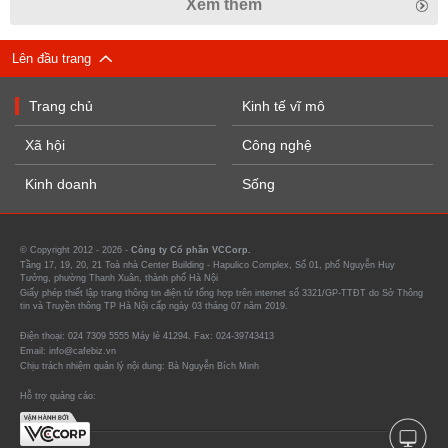
Xem thêm
Lên đầu trang
Trang chủ
Kinh tế vĩ mô
Xã hội
Công nghệ
Kinh doanh
Sống
© Copyright 2012 - 2026 -
Công ty Cổ phần VCCorp.
Tầng 17, 19, 20, 21 Toà nhà Center Building - Hapulico Complex, Số 01, phố Nguyễn Huy
Tưởng, phường Thanh Xuân, thành phố Hà Nội
Giấy phép thiết lập trang thông tin điện tử tổng hợp trên internet số 3321/GP-TTĐT do Sở Thông
tin và Truyền thông TP Hà Nội cấp ngày 03 tháng 07 năm 2019.
Điện thoại: 024 7309 5555 Máy lẻ 41294. Fax: 024-39743413
Email: info@cafebiz.vn
Chịu trách nhiệm quản lý nội dung: Bà Nguyễn Bích Minh
Hỗ trợ quảng cáo: