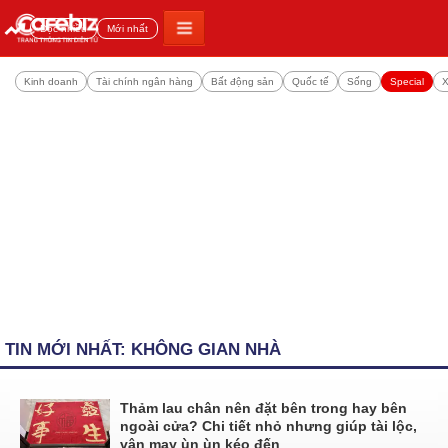
Đọc nhiều
Mới nhất
Kinh doanh
Tài chính ngân hàng
Bất động sản
Quốc tế
Sống
Special
X
TIN MỚI NHẤT: KHÔNG GIAN NHÀ
Thảm lau chân nên đặt bên trong hay bên
ngoài cửa? Chi tiết nhỏ nhưng giúp tài lộc,
vận may ùn ùn kéo đến