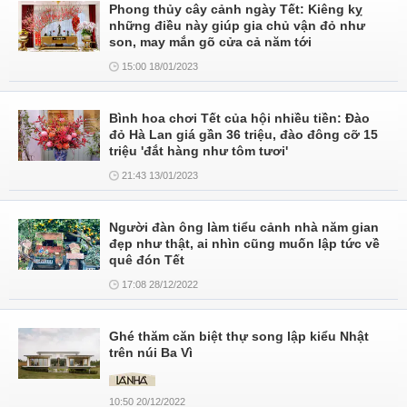
Phong thủy cây cảnh ngày Tết: Kiêng kỵ
những điều này giúp gia chủ vận đỏ như
son, may mắn gõ cửa cả năm tới
15:00 18/01/2023
Bình hoa chơi Tết của hội nhiều tiền: Đào
đỏ Hà Lan giá gần 36 triệu, đào đông cỡ 15
triệu 'đắt hàng như tôm tươi'
21:43 13/01/2023
Người đàn ông làm tiểu cảnh nhà năm gian
đẹp như thật, ai nhìn cũng muốn lập tức về
quê đón Tết
17:08 28/12/2022
Ghé thăm căn biệt thự song lập kiểu Nhật
trên núi Ba Vì
10:50 20/12/2022