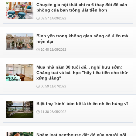
Chuyên gia nội thất chỉ ra 6 thay đổi để căn
phòng của bạn trông đắt tiền hơn
09:57 14/09/2022
Bình yên trong không gian sống cổ điển mà
hiện đại
10:40 19/08/2022
Mua nhà năm 30 tuổi để... nghỉ hưu sớm:
Chàng trai và bài học "hãy tiêu tiền cho thứ
xứng đáng"
08:59 11/07/2022
Biệt thự 'kính' bốn bề là thiên nhiên hùng vĩ
11:30 26/05/2022
Ngắm loạt penthouse đắt đỏ của người nổi