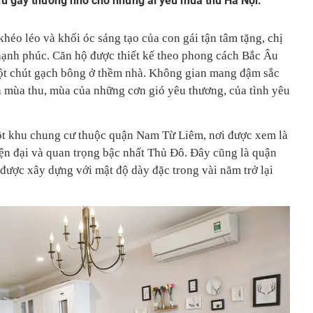
đủ gây thương nhớ cho những ai yêu mùa thu Hà Nội.
héo léo và khối óc sáng tạo của con gái tận tâm tặng, chị
ạnh phúc. Căn hộ được thiết kế theo phong cách Bắc Âu
ột chút gạch bông ở thềm nhà. Không gian mang đậm sắc
 mùa thu, mùa của những cơn gió yêu thương, của tình yêu
t khu chung cư thuộc quận Nam Từ Liêm, nơi được xem là
iện đại và quan trọng bậc nhất Thủ Đô. Đây cũng là quận
được xây dựng với mật độ dày đặc trong vài năm trở lại