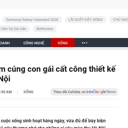
Samsung Galaxy Unpacked 2026
LÃI SUẤT DẬY SÓNG
CHỦ SHO
i Sản Và Gia Sản
BizReview
DOANH
CÔNG NGHỆ
SỐNG
 cúng con gái cất công thiết kế
Nội
|
8:55 AM
SỐNG
Theo dõi Cafebiz.vn trên
o cuộc sống sinh hoạt hàng ngày, vừa đủ để bày biện