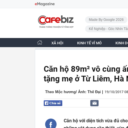
Bỏ qua điều hướng
CafeBiz - Trang chủ
Made By Google 2026
Kế Nghiệp - Góc Nhìn Tà
XÃ HỘI
KINH TẾ VĨ MÔ
KINH 
Căn hộ 89m² vô cùng ấm
tặng mẹ ở Từ Liêm, Hà 
Theo Mộc hương/ Ảnh: Thế Đại
|
19/10/2017 0
Căn hộ với diện tích vừa đủ ch