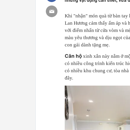
những vật dụng cần thiết, vừa 
Khi "nhận" món quà từ bàn tay k
Lan Hương cảm thấy ấm áp và h
với điểm nhấn từ cửa vòm và m
màu yêu thương và dịu ngọt của
con gái dành tặng mẹ.
Căn hộ
xinh xắn này nằm ở mộ
có nhiều công trình kiến trúc h
có nhiều khu chung cư, tòa nhà 
đây.