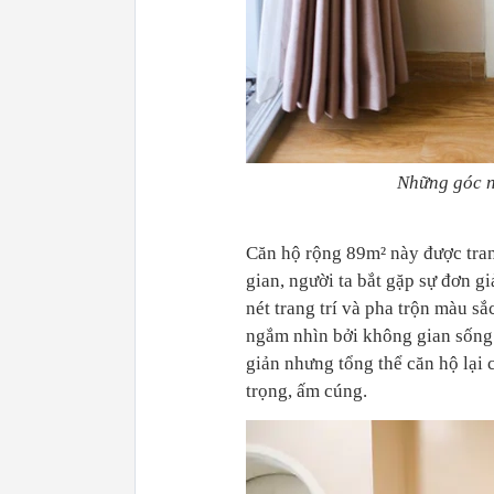
Những góc nh
Căn hộ rộng 89m² này được tra
gian, người ta bắt gặp sự đơn g
nét trang trí và pha trộn màu s
ngắm nhìn bởi không gian sống 
giản nhưng tổng thể căn hộ lại c
trọng, ấm cúng.