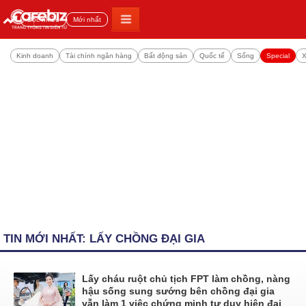
Đọc nhiều
Mới nhất
Kinh doanh
Tài chính ngân hàng
Bất động sản
Quốc tế
Sống
Special
X
TIN MỚI NHẤT: LẤY CHỒNG ĐẠI GIA
Lấy cháu ruột chủ tịch FPT làm chồng, nàng
hậu sống sung sướng bên chồng đại gia
vẫn làm 1 việc chứng minh tư duy hiện đại