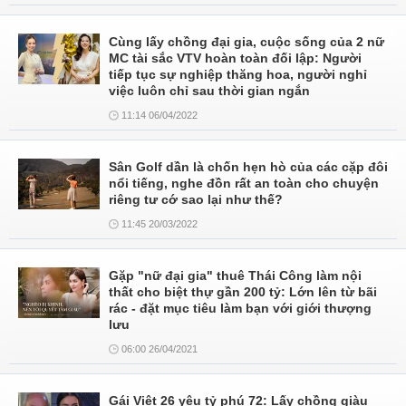
Cùng lấy chồng đại gia, cuộc sống của 2 nữ
MC tài sắc VTV hoàn toàn đối lập: Người
tiếp tục sự nghiệp thăng hoa, người nghỉ
việc luôn chỉ sau thời gian ngắn
11:14 06/04/2022
Sân Golf dần là chốn hẹn hò của các cặp đôi
nổi tiếng, nghe đồn rất an toàn cho chuyện
riêng tư cớ sao lại như thế?
11:45 20/03/2022
Gặp "nữ đại gia" thuê Thái Công làm nội
thất cho biệt thự gần 200 tỷ: Lớn lên từ bãi
rác - đặt mục tiêu làm bạn với giới thượng
lưu
06:00 26/04/2021
Gái Việt 26 yêu tỷ phú 72: Lấy chồng giàu