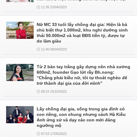
11:35 22/04/2023
Nữ MC 33 tuổi lấy chồng đại gia: Hiện là bà
chủ biệt thự 1.000m2, khu nghỉ dưỡng sinh
thái 50.000m2 và loạt BĐS tiền tỷ, được tự
do làm giàu
11:40 06/04/2023
Từ 2 bàn tay trắng gây dựng nên nhà xưởng
600m2, founder Gạo lứt rẫy Bh.nong:
“Chẳng phải kiều nữ, tôi tự thoát nghèo để
trở thành đại gia của đời mình”
08:24 15/10/2022
Lấy chồng đại gia, sống trong gia đình có
con riêng, con chung nhưng cách Hà Kiều
Anh ứng xử và dạy các con mới đáng
ngưỡng mộ
07:53 17/05/2022