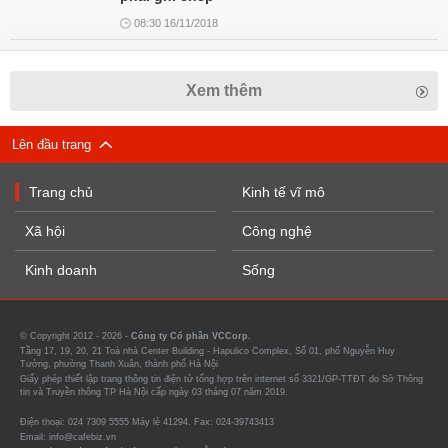
08:30 16/11/2018
Xem thêm
Lên đầu trang
Trang chủ
Kinh tế vĩ mô
Xã hội
Công nghệ
Kinh doanh
Sống
© Copyright 2012 - 2026 -
Công ty Cổ phần VCCorp.
Tầng 17, 19, 20, 21 Toà nhà Center Building - Hapulico Complex, Số 01, phố Nguyễn Huy
Tưởng, phường Thanh Xuân, thành phố Hà Nội
Giấy phép thiết lập trang thông tin điện tử tổng hợp trên internet số 3321/GP-TTĐT do Sở Thông
tin và Truyền thông TP Hà Nội cấp ngày 03 tháng 07 năm 2019.
Điện thoại: 024 7309 5555 Máy lẻ 41294. Fax: 024-39743413
Email: info@cafebiz.vn