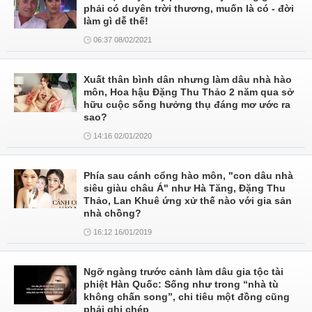
phải có duyên trời thương, muốn là có - đời
làm gì dễ thế!
06:37 08/02/2021
Xuất thân bình dân nhưng làm dâu nhà hào
môn, Hoa hậu Đặng Thu Thảo 2 năm qua sở
hữu cuộc sống hưởng thụ đáng mơ ước ra
sao?
14:16 02/01/2020
Phía sau cánh cổng hào môn, "con dâu nhà
siêu giàu châu Á" như Hà Tăng, Đặng Thu
Thảo, Lan Khuê ứng xử thế nào với gia sản
nhà chồng?
16:12 16/01/2019
Ngỡ ngàng trước cảnh làm dâu gia tộc tài
phiệt Hàn Quốc: Sống như trong “nhà tù
không chấn song”, chi tiêu một đồng cũng
phải ghi chép