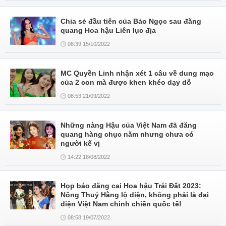
Chia sẻ đầu tiên của Bảo Ngọc sau đăng
quang Hoa hậu Liên lục địa
08:39 15/10/2022
MC Quyền Linh nhận xét 1 câu về dung mạo
của 2 con mà được khen khéo dạy dỗ
08:53 21/09/2022
Những nàng Hậu của Việt Nam đã đăng
quang hàng chục năm nhưng chưa có
người kế vị
14:22 18/08/2022
Họp báo đăng cai Hoa hậu Trái Đất 2023:
Nông Thuý Hằng lộ diện, không phải là đại
diện Việt Nam chinh chiến quốc tế!
08:58 19/07/2022