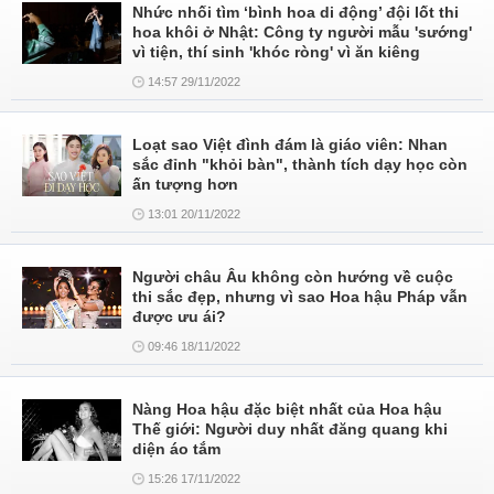
Nhức nhối tìm ‘bình hoa di động’ đội lốt thi
hoa khôi ở Nhật: Công ty người mẫu 'sướng'
vì tiện, thí sinh 'khóc ròng' vì ăn kiêng
14:57 29/11/2022
Loạt sao Việt đình đám là giáo viên: Nhan
sắc đỉnh "khỏi bàn", thành tích dạy học còn
ấn tượng hơn
13:01 20/11/2022
Người châu Âu không còn hướng về cuộc
thi sắc đẹp, nhưng vì sao Hoa hậu Pháp vẫn
được ưu ái?
09:46 18/11/2022
Nàng Hoa hậu đặc biệt nhất của Hoa hậu
Thế giới: Người duy nhất đăng quang khi
diện áo tắm
15:26 17/11/2022