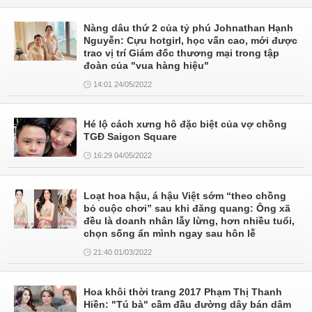
Nàng dâu thứ 2 của tỷ phú Johnathan Hạnh
Nguyễn: Cựu hotgirl, học vấn cao, mới được
trao vị trí Giám đốc thương mại trong tập
đoàn của "vua hàng hiệu"
14:01 24/05/2022
Hé lộ cách xưng hô đặc biệt của vợ chồng
TGĐ Saigon Square
16:29 04/05/2022
Loạt hoa hậu, á hậu Việt sớm “theo chồng
bỏ cuộc chơi” sau khi đăng quang: Ông xã
đều là doanh nhân lẫy lừng, hơn nhiều tuổi,
chọn sống ẩn mình ngay sau hôn lễ
21:40 01/03/2022
Hoa khôi thời trang 2017 Phạm Thị Thanh
Hiền: "Tú bà" cầm đầu đường dây bán dâm