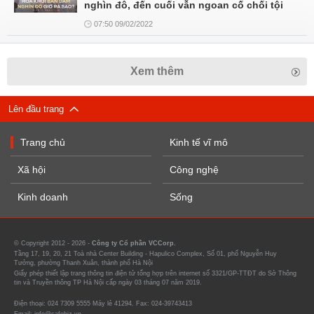
nghìn đô, đến cuối vẫn ngoan cố chối tội
07:50 09/02/2022
Xem thêm
Lên đầu trang
Trang chủ
Kinh tế vĩ mô
Xã hội
Công nghệ
Kinh doanh
Sống
© Copyright 2012 - 2026 -
Công ty Cổ phần VCCorp.
Tầng 17, 19, 20, 21 Toà nhà Center Building - Hapulico Complex, Số 01, phố Nguyễn Huy
Tưởng, phường Thanh Xuân, thành phố Hà Nội
Giấy phép thiết lập trang thông tin điện tử tổng hợp trên internet số 3321/GP-TTĐT do Sở Thông
tin và Truyền thông TP Hà Nội cấp ngày 03 tháng 07 năm 2019.
Điện thoại: 024 7309 5555 Máy lẻ 41294. Fax: 024-39743413