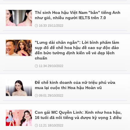
Thí sinh Hoa hậu Việt Nam "bắn" tiếng Anh
như gió, nhiều người IELTS trên 7.0
16:33 15/11/2022
"Lưng dài chân ngắn": Lời bình phẩm làm
sụp đổ đế chế hoa hậu đề cao sự độc đáo
đến bức tường định kiến về vẻ đẹp lệch
chuẩn
11:34 29/10/2022
Đế chế kinh doanh của nữ triệu phú vừa
mua lại cuộc thi Hoa hậu Hoàn vũ
09:01 29/10/2022
Con gái MC Quyền Linh: Xinh như hoa hậu,
16 tuổi đã nổi tiếng và được kỳ vọng 1 điều
11:21 18/10/2022