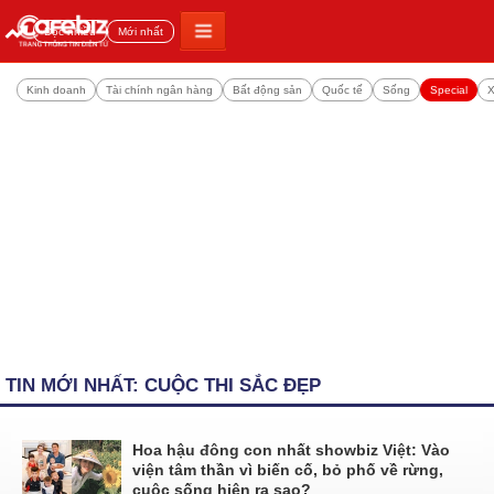
Đọc nhiều
Mới nhất
Kinh doanh
Tài chính ngân hàng
Bất động sản
Quốc tế
Sống
Special
X
TIN MỚI NHẤT: CUỘC THI SẮC ĐẸP
Hoa hậu đông con nhất showbiz Việt: Vào
viện tâm thần vì biến cố, bỏ phố về rừng,
cuộc sống hiện ra sao?