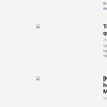
lô
do
T
q
29
13
ng
ng
[
h
M
09