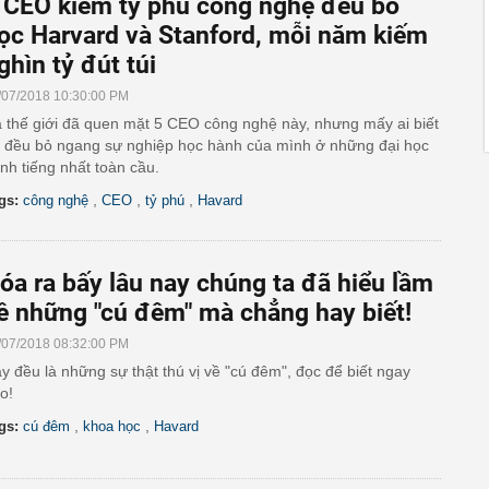
 CEO kiêm tỷ phú công nghệ đều bỏ
ọc Harvard và Stanford, mỗi năm kiếm
ghìn tỷ đút túi
/07/2018 10:30:00 PM
 thế giới đã quen mặt 5 CEO công nghệ này, nhưng mấy ai biết
 đều bỏ ngang sự nghiệp học hành của mình ở những đại học
nh tiếng nhất toàn cầu.
,
,
,
gs:
công nghệ
CEO
tỷ phú
Havard
óa ra bấy lâu nay chúng ta đã hiểu lầm
ề những "cú đêm" mà chẳng hay biết!
/07/2018 08:32:00 PM
y đều là những sự thật thú vị về "cú đêm", đọc để biết ngay
o!
,
,
gs:
cú đêm
khoa học
Havard