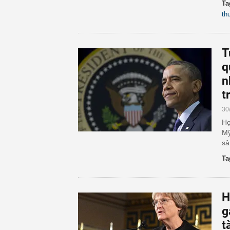
Ta
th
T
q
n
t
30
Họ
Mỹ
sả
Ta
H
g
t