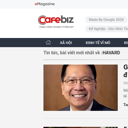
Bỏ qua điều hướng
CafeBiz - Trang chủ
Made By Google 2026
Kế Nghiệp - Góc Nhìn Tà
XÃ HỘI
KINH TẾ VĨ MÔ
K
Tin tức, bài viết mới nhất về :
HAVARD
G
đ
09
Mộ
tế
Ta