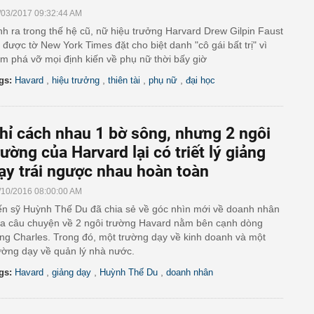
/03/2017 09:32:44 AM
nh ra trong thế hệ cũ, nữ hiệu trưởng Harvard Drew Gilpin Faust
 được tờ New York Times đặt cho biệt danh "cô gái bất trị" vì
m phá vỡ mọi định kiến về phụ nữ thời bấy giờ
,
,
,
,
gs:
Havard
hiệu trưởng
thiên tài
phụ nữ
đại học
hỉ cách nhau 1 bờ sông, nhưng 2 ngôi
rường của Harvard lại có triết lý giảng
ạy trái ngược nhau hoàn toàn
/10/2016 08:00:00 AM
ến sỹ Huỳnh Thế Du đã chia sẻ về góc nhìn mới về doanh nhân
a câu chuyện về 2 ngôi trường Havard nằm bên cạnh dòng
ng Charles. Trong đó, một trường dạy về kinh doanh và một
ường dạy về quản lý nhà nước.
,
,
,
gs:
Havard
giảng dạy
Huỳnh Thế Du
doanh nhân