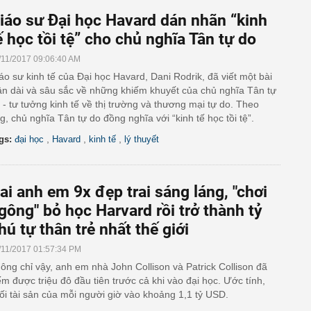
iáo sư Đại học Havard dán nhãn “kinh
ế học tồi tệ” cho chủ nghĩa Tân tự do
/11/2017 09:06:40 AM
áo sư kinh tế của Đại học Havard, Dani Rodrik, đã viết một bài
ận dài và sâu sắc về những khiếm khuyết của chủ nghĩa Tân tự
 - tư tưởng kinh tế về thị trường và thương mại tự do. Theo
g, chủ nghĩa Tân tự do đồng nghĩa với “kinh tế học tồi tệ”.
,
,
,
gs:
đại học
Havard
kinh tế
lý thuyết
ai anh em 9x đẹp trai sáng láng, "chơi
gông" bỏ học Harvard rồi trở thành tỷ
hú tự thân trẻ nhất thế giới
/11/2017 01:57:34 PM
ông chỉ vậy, anh em nhà John Collison và Patrick Collison đã
ếm được triệu đô đầu tiên trước cả khi vào đại học. Ước tính,
ối tài sản của mỗi người giờ vào khoảng 1,1 tỷ USD.