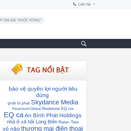
Liên hệ
P ONLINE "KHÓC RÒNG"
bảo vệ quyền lợi người tiêu
dùng
Skydance Media
grab bị phạt
Redstone
EQ cia
Paramount Global
EQ ca
An Bình Phát Holdings
nhà ở xã hội Long Biên
Ratan Tata
thương mại điện thoại
vỏ não