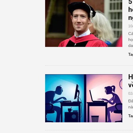
5
h
n
10
Cả
họ
da
Ta
H
v
02
Đâ
nà
Ta