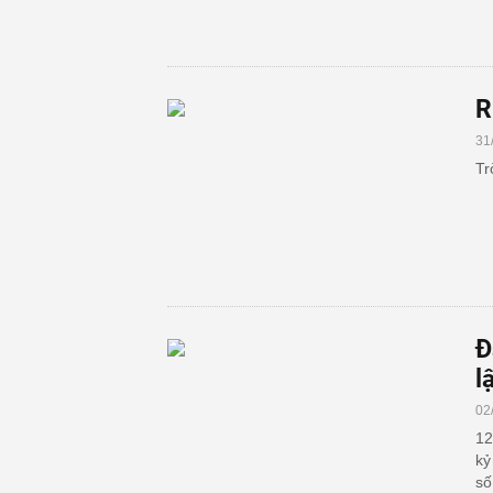
R
31
Tr
Đ
l
02
12
kỷ
số