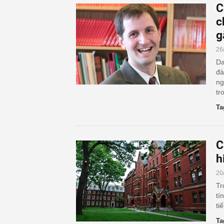
C
c
g
26
Da
đà
ng
tr
Ta
C
h
20
Tr
tí
ti
Ta