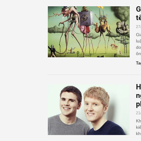
G
t
27
Gi
lu
do
ôn
Ta
H
n
p
21
Kh
ki
kh