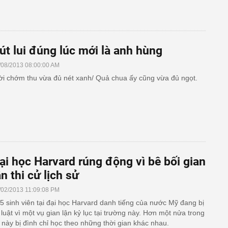
út lui đúng lúc mới là anh hùng
/08/2013 08:00:00 AM
ời chớm thu vừa đủ nét xanh/ Quả chua ấy cũng vừa đủ ngọt.
ại học Harvard rúng động vì bê bối gian
ận thi cử lịch sử
/02/2013 11:09:08 PM
5 sinh viên tại đại học Harvard danh tiếng của nước Mỹ đang bị
 luật vì một vụ gian lận kỷ lục tại trường này. Hơn một nửa trong
 này bị đình chỉ học theo những thời gian khác nhau.