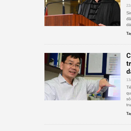
22
Si
đã
dá
Ta
C
t
d
13
Ti
qu
sô
tr
Ta