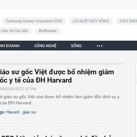
Samsung Galaxy Unpacked 2026
LÃI SUẤT DẬY SÓNG
CHỦ SHO
i Sản Và Gia Sản
BizReview
INH DOANH
CÔNG NGHỆ
SỐNG
iáo sư gốc Việt được bổ nhiệm giám
ốc y tế của ĐH Harvard
/09/2019 03:27:47 PM
t giáo sư gốc Việt vừa được bổ nhiệm làm giám đốc dịch vụ y
 của ĐH Harvard.
,
gs:
Havard
giáo sư