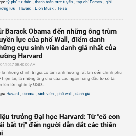
,
,
,
gs:
tỷ phú tự thân
thanh toán trực tuyến
tạp chí Forbes
giới
,
,
,
ượng lưu
Havard
Elon Musk
Telsa
ừ Barack Obama đến những ông trùm
uyền lực của phố Wall, điểm danh
hững cựu sinh viên danh giá nhất của
rường Harvard
/04/2017 09:40:00 AM
 là những chính trị gia có tầm ảnh hưởng rất lớn đến chính phủ
 hiện tại, là những ông chủ của các ngân hàng đầu tư có tài
n lên tới nghìn tỷ USD...
,
,
,
,
gs:
Havard
obama
sinh viên
phố wall
danh giá
iệu trưởng Đại học Harvard: Từ "cô con
ái bất trị" đến người dẫn dắt các thiên
ài