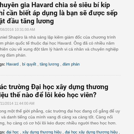
huyên gia Havard chia sẻ siêu bí kíp
hỉ cần biết áp dụng là bạn sẽ được sếp
ật đầu tăng lương
/08/2016 10:31:00 AM
niel Shapiro là nhà sáng lập kiêm giám đốc của chương trình
m phán quốc tế thuộc đại học Havard. Ông đã có nhiều năm
hiên cứu về xung đột tâm lý hành vi cá nhân và chuyên nghiệp
ong đàm phán.
,
,
,
gs:
Havard
bí quyết
tăng lương
đàm phán
ác trường Đại học xây dựng thương
iệu thế nào để lôi kéo học viên?
/11/2014 11:44:00 AM
ong một thế giới phẳng, các trường đại học đang cố gắng để uy
n và danh tiếng của mình vang đi càng xa càng tốt. Càng nổi
ếng, họ càng có cơ hội lôi kéo được nhiều người theo học hơn.
,
,
,
gs:
đại học
xây dựng thương hiệu
đại học xây dựng thương hiệu