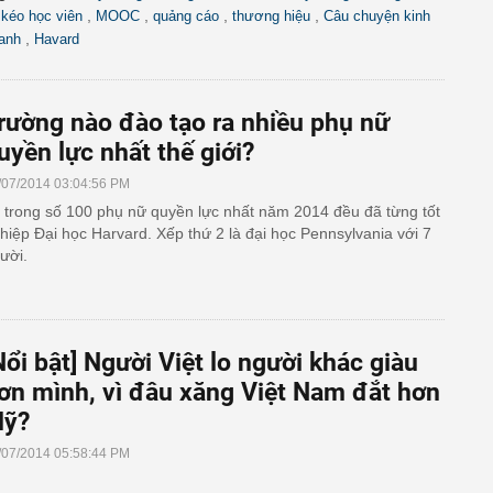
,
,
,
,
i kéo học viên
MOOC
quảng cáo
thương hiệu
Câu chuyện kinh
,
anh
Havard
rường nào đào tạo ra nhiều phụ nữ
uyền lực nhất thế giới?
/07/2014 03:04:56 PM
 trong số 100 phụ nữ quyền lực nhất năm 2014 đều đã từng tốt
hiệp Đại học Harvard. Xếp thứ 2 là đại học Pennsylvania với 7
ười.
Nổi bật] Người Việt lo người khác giàu
ơn mình, vì đâu xăng Việt Nam đắt hơn
ỹ?
/07/2014 05:58:44 PM