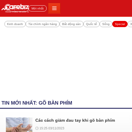
Đọc nhiều
Mới nhất
Kinh doanh
Tài chính ngân hàng
Bất động sản
Quốc tế
Sống
Special
X
TIN MỚI NHẤT: GÕ BÀN PHÍM
Các cách giảm đau tay khi gõ bàn phím
15:25 03/11/2023