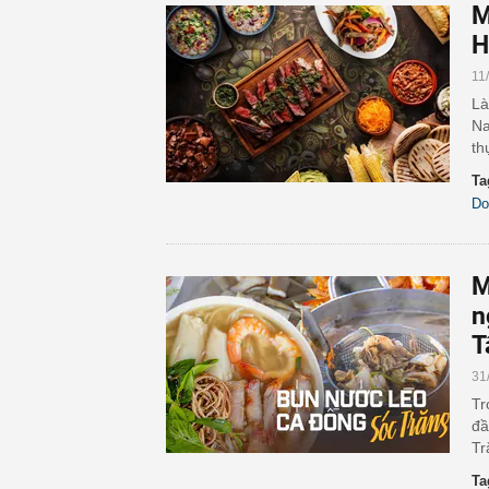
M
H
11
Là
Na
th
Ta
Do
M
n
T
31
Tr
đầ
Tr
Ta