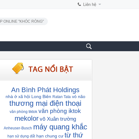
Liên hệ
P ONLINE "KHÓC RÒNG"
An Bình Phát Holdings
nhà ở xã hội Long Biên
vỏ não
Ratan Tata
thương mại điện thoại
văn phòng iktok
văn phòng tiktok
mekolor
võ Xuân trường
máy quang khắc
Anheuser-Busch
từ thứ
hạn chung cư
hạn sử dụng đất