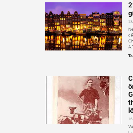
2
g
18
Ne
đế
Ch
A.
Ta
C
ô
G
t
l
16
Và
Li