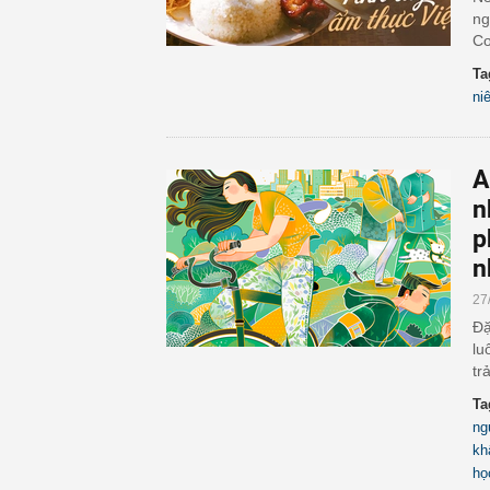
ng
Cơ
Ta
ni
A
n
p
n
27
Đặ
lu
trả
Ta
ng
kh
họ