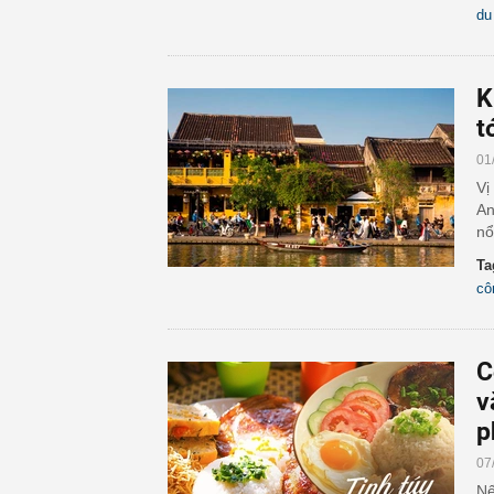
du
K
t
01
Vị
An
nổ
Ta
cô
C
v
p
07
Nế