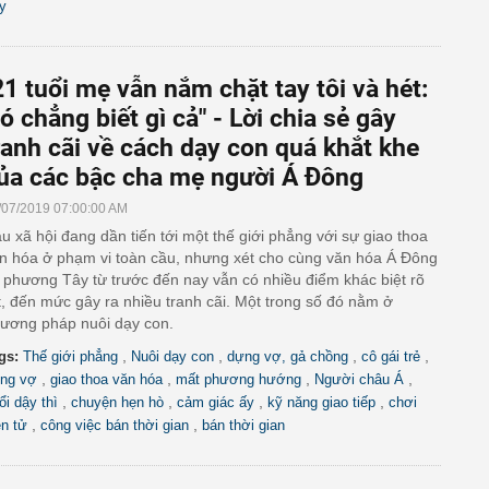
y
21 tuổi mẹ vẫn nắm chặt tay tôi và hét:
ó chẳng biết gì cả" - Lời chia sẻ gây
ranh cãi về cách dạy con quá khắt khe
ủa các bậc cha mẹ người Á Đông
/07/2019 07:00:00 AM
u xã hội đang dần tiến tới một thế giới phẳng với sự giao thoa
n hóa ở phạm vi toàn cầu, nhưng xét cho cùng văn hóa Á Đông
 phương Tây từ trước đến nay vẫn có nhiều điểm khác biệt rõ
t, đến mức gây ra nhiều tranh cãi. Một trong số đó nằm ở
ương pháp nuôi dạy con.
,
,
,
,
gs:
Thế giới phẳng
Nuôi dạy con
dựng vợ, gả chồng
cô gái trẻ
,
,
,
,
ng vợ
giao thoa văn hóa
mất phương hướng
Người châu Á
,
,
,
,
ổi dậy thì
chuyện hẹn hò
cảm giác ấy
kỹ năng giao tiếp
chơi
,
,
ện tử
công việc bán thời gian
bán thời gian