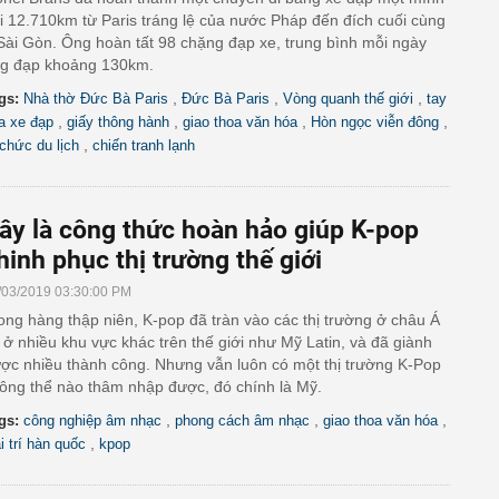
i 12.710km từ Paris tráng lệ của nước Pháp đến đích cuối cùng
Sài Gòn. Ông hoàn tất 98 chặng đạp xe, trung bình mỗi ngày
g đạp khoảng 130km.
,
,
,
gs:
Nhà thờ Đức Bà Paris
Đức Bà Paris
Vòng quanh thế giới
tay
,
,
,
,
a xe đạp
giấy thông hành
giao thoa văn hóa
Hòn ngọc viễn đông
,
 chức du lịch
chiến tranh lạnh
ây là công thức hoàn hảo giúp K-pop
hinh phục thị trường thế giới
/03/2019 03:30:00 PM
ong hàng thập niên, K-pop đã tràn vào các thị trường ở châu Á
 ở nhiều khu vực khác trên thế giới như Mỹ Latin, và đã giành
ợc nhiều thành công. Nhưng vẫn luôn có một thị trường K-Pop
ông thể nào thâm nhập được, đó chính là Mỹ.
,
,
,
gs:
công nghiệp âm nhạc
phong cách âm nhạc
giao thoa văn hóa
,
ải trí hàn quốc
kpop