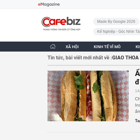
Bỏ qua điều hướng
CafeBiz - Trang chủ
Made By Google 2026
Kế Nghiệp - Góc Nhìn Tà
XÃ HỘI
KINH TẾ VĨ MÔ
K
Tin tức, bài viết mới nhất về :
GIAO THOA
Ẩ
đ
14
Ch
In
ẩm
Ta