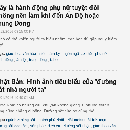
ây là hành động phụ nữ tuyệt đối
hông nên làm khi đến Ấn Độ hoặc
rung Đông
/12/2016 08:15:00 PM
 nó có thể khiến người ta hiểu nhầm, còn bạn thì gặp nguy hiểm
y!
,
,
,
,
gs:
giao thoa văn hóa
điều cấm kỵ
ngôn ngữ cơ thể
phụ nữ
,
,
,
nh động
ấn độ
trung đông
taboo
hật Bản: Hình ảnh tiêu biểu của "đường
ắt nhà người ta"
/01/2016 10:49:01 AM
ớc Nhật có những câu chuyện không giống ai nhưng thành
ng cũng chẳng ai bằng. Đường sắt của họ cũng thế!
,
,
,
gs:
ngành đường sắt
chính phủ Nhật
đất nước mặt trời mọc
,
,
,
ờng sắt cao tốc
sản phẩm dịch vụ
đường sắt nhật
giao thoa văn