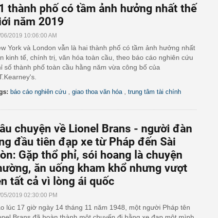
1 thành phố có tầm ảnh hưởng nhất thế
iới năm 2019
/06/2019 10:06:00 AM
w York và London vẫn là hai thành phố có tầm ảnh hưởng nhất
n kinh tế, chính trị, văn hóa toàn cầu, theo báo cáo nghiên cứu
ỉ số thành phố toàn cầu hằng năm vừa công bố của
T.Kearney's.
,
,
gs:
báo cáo nghiên cứu
giao thoa văn hóa
trung tâm tài chính
âu chuyện về Lionel Brans - người đàn
ng đầu tiên đạp xe từ Pháp đến Sài
òn: Gặp thổ phỉ, sói hoang là chuyện
hường, ăn uống kham khổ nhưng vượt
ên tất cả vì lòng ái quốc
/05/2019 02:30:00 PM
o lúc 17 giờ ngày 14 tháng 11 năm 1948, một người Pháp tên
onel Brans đã hoàn thành một chuyến đi bằng xe đạp một mình