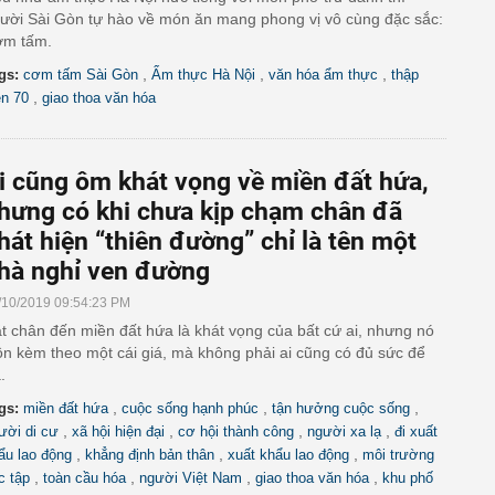
ười Sài Gòn tự hào về món ăn mang phong vị vô cùng đặc sắc:
m tấm.
,
,
,
gs:
cơm tấm Sài Gòn
Ẩm thực Hà Nội
văn hóa ẩm thực
thập
,
ên 70
giao thoa văn hóa
i cũng ôm khát vọng về miền đất hứa,
hưng có khi chưa kịp chạm chân đã
hát hiện “thiên đường” chỉ là tên một
hà nghỉ ven đường
/10/2019 09:54:23 PM
t chân đến miền đất hứa là khát vọng của bất cứ ai, nhưng nó
ôn kèm theo một cái giá, mà không phải ai cũng có đủ sức để
.
,
,
,
gs:
miền đất hứa
cuộc sống hạnh phúc
tận hưởng cuộc sống
,
,
,
,
ười di cư
xã hội hiện đại
cơ hội thành công
người xa lạ
đi xuất
,
,
,
ẩu lao động
khẳng định bản thân
xuất khẩu lao động
môi trường
,
,
,
,
c tập
toàn cầu hóa
người Việt Nam
giao thoa văn hóa
khu phố