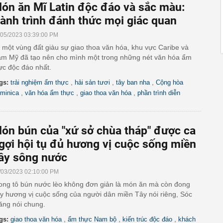
ón ăn Mĩ Latin độc đáo và sắc màu:
ành trình đánh thức mọi giác quan
/05/2023 03:39:00 PM
 một vùng đất giàu sự giao thoa văn hóa, khu vực Caribe và
m Mỹ đã tạo nên cho mình một trong những nét văn hóa ẩm
ực độc đáo nhất.
,
,
,
gs:
trải nghiệm ẩm thực
hải sản tươi
tây ban nha
Cộng hòa
,
,
,
minica
văn hóa ẩm thực
giao thoa văn hóa
phần trình diễn
ón bún của "xứ sở chùa tháp" được ca
gợi hội tụ đủ hương vị cuộc sống miền
ây sông nước
/03/2023 02:10:00 PM
ong tô bún nước lèo không đơn giản là món ăn mà còn đong
y hương vị cuộc sống của người dân miền Tây nói riêng, Sóc
ăng nói chung.
,
,
,
gs:
giao thoa văn hóa
ẩm thực Nam bộ
kiến trúc độc đáo
khách