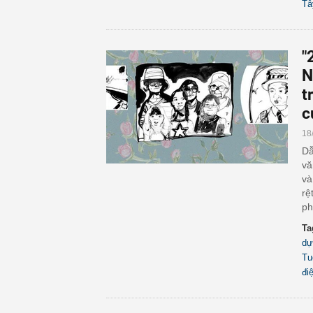
Tâ
"
N
t
c
18
Dẫ
vă
và
rệ
ph
Ta
dự
Tu
đi