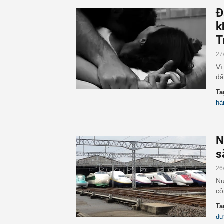
Đ
k
T
27
Vì
đấ
Ta
hà
N
s
26
Nư
cô
Ta
đư