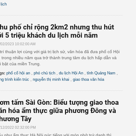
 lịch
hu phố chỉ rộng 2km2 nhưng thu hút
ới 5 triệu khách du lịch mỗi năm
/02/2023 10:02:00 AM
 trí thuận lợi cùng với giá trị lịch sử, văn hóa đã đưa phố cổ Hội
 trong nhiều năm qua trở thành trung tâm du lịch hấp dẫn và
i bật của miền Trung.
,
,
,
,
gs:
phố cổ hội an
phó chủ tịch
du lịch Hội An
tỉnh Quảng Nam
,
,
ng trình kiến trúc
nguyễn thị minh khai
giao thoa văn hóa
ơm tấm Sài Gòn: Biểu tượng giao thoa
ăn hóa ẩm thực giữa phương Đông và
hương Tây
/12/2022 02:32:00 PM
u như ẩm thực Hà Nội nức tiếng với món phở trứ danh thì