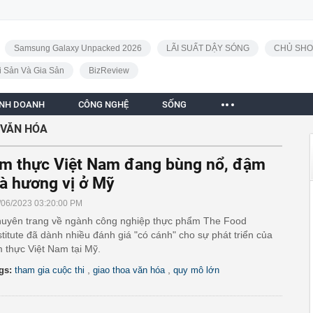
Samsung Galaxy Unpacked 2026
LÃI SUẤT DẬY SÓNG
CHỦ SHO
i Sản Và Gia Sản
BizReview
INH DOANH
CÔNG NGHỆ
SỐNG
 VĂN HÓA
m thực Việt Nam đang bùng nổ, đậm
à hương vị ở Mỹ
/06/2023 03:20:00 PM
uyên trang về ngành công nghiệp thực phẩm The Food
stitute đã dành nhiều đánh giá "có cánh" cho sự phát triển của
 thực Việt Nam tại Mỹ.
,
,
gs:
tham gia cuộc thi
giao thoa văn hóa
quy mô lớn