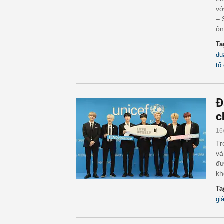
vớ
– 
ôn
Ta
đu
tổ
Đ
c
16
Tr
và
đư
kh
Ta
gi