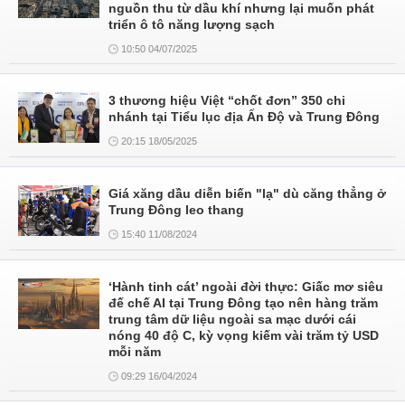
nguồn thu từ dầu khí nhưng lại muốn phát
triển ô tô năng lượng sạch
10:50 04/07/2025
3 thương hiệu Việt “chốt đơn” 350 chi
nhánh tại Tiểu lục địa Ấn Độ và Trung Đông
20:15 18/05/2025
Giá xăng dầu diễn biến "lạ" dù căng thẳng ở
Trung Đông leo thang
15:40 11/08/2024
‘Hành tinh cát’ ngoài đời thực: Giấc mơ siêu
đế chế AI tại Trung Đông tạo nên hàng trăm
trung tâm dữ liệu ngoài sa mạc dưới cái
nóng 40 độ C, kỳ vọng kiếm vài trăm tỷ USD
mỗi năm
09:29 16/04/2024