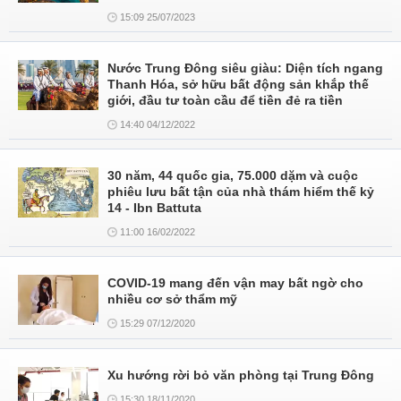
15:09 25/07/2023
Nước Trung Đông siêu giàu: Diện tích ngang
Thanh Hóa, sở hữu bất động sản khắp thế
giới, đầu tư toàn cầu để tiền đẻ ra tiền
14:40 04/12/2022
30 năm, 44 quốc gia, 75.000 dặm và cuộc
phiêu lưu bất tận của nhà thám hiểm thế kỷ
14 - Ibn Battuta
11:00 16/02/2022
COVID-19 mang đến vận may bất ngờ cho
nhiều cơ sở thẩm mỹ
15:29 07/12/2020
Xu hướng rời bỏ văn phòng tại Trung Đông
15:30 18/11/2020