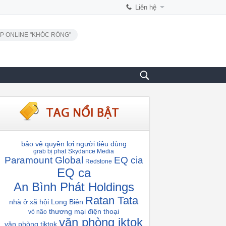
Liên hệ
P ONLINE "KHÓC RÒNG"
bảo vệ quyền lợi người tiêu dùng
grab bị phạt
Skydance Media
Paramount Global
EQ cia
Redstone
EQ ca
An Bình Phát Holdings
Ratan Tata
nhà ở xã hội Long Biên
thương mại điện thoại
vỏ não
văn phòng iktok
văn phòng tiktok