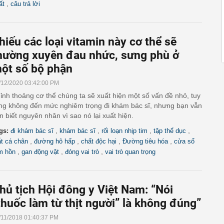
,
ất
câu trả lời
hiếu các loại vitamin này cơ thể sẽ
hường xuyên đau nhức, sưng phù ở
ột số bộ phận
/12/2020 03:42:00 PM
ỉnh thoảng cơ thể chúng ta sẽ xuất hiện một số vấn đề nhỏ, tuy
ng không đến mức nghiêm trọng đi khám bác sĩ, nhưng bạn vẫn
n biết nguyên nhân vì sao nó lại xuất hiện.
,
,
,
,
gs:
đi khám bác sĩ
khám bác sĩ
rối loạn nhịp tim
tập thể dục
,
,
,
,
t cá chân
đường hô hấp
chất độc hại
Đường tiêu hóa
cửa sổ
,
,
,
m hồn
gan động vật
đóng vai trò
vai trò quan trọng
Chủ tịch Hội đông y Việt Nam: “Nói
thuốc làm từ thịt người” là không đúng”
/11/2018 01:40:37 PM