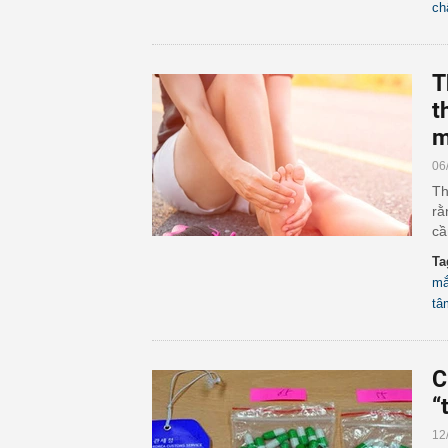
ch
T
t
m
06
Th
rằ
cầ
Ta
mắ
tâ
​
“
12