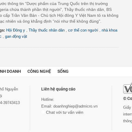
ước thông tin “Dược phẩm của Trung Quốc trên thị trường
geria chứa thành phần thịt người”, Thầy thuốc nhân dân, BS
o cấp Trần Văn Bản - Chủ tịch Hội đông Y Việt Nam tỏ ra không
ạc nhiên và ông khẳng định “nói như thế không đúng".
,
,
,
gs:
Hội Đông y
Thầy thuốc nhân dân
cơ thể con người
nhà khoa
,
c
gan động vật
INH DOANH
CÔNG NGHỆ
SỐNG
Liên hệ quảng cáo
 phố Nguyễn
ội
© Co
Hotline:
024-39743413
Email:
doanhnghiep@admicro.vn
Giấy 
Chat với tư vấn viên
inte
thôn