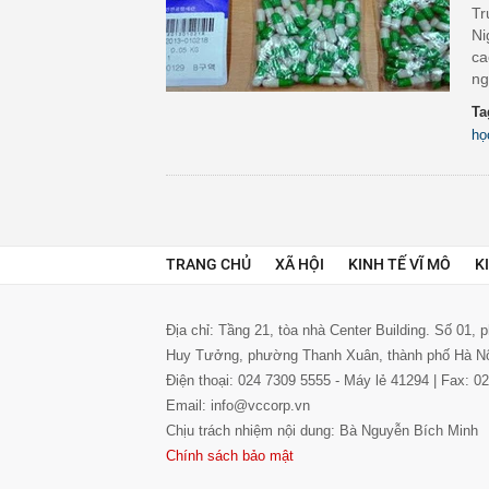
Tr
Ni
ca
ng
Ta
họ
TRANG CHỦ
XÃ HỘI
KINH TẾ VĨ MÔ
K
Địa chỉ: Tầng 21, tòa nhà Center Building. Số 01,
Huy Tưởng, phường Thanh Xuân, thành phố Hà N
Điện thoại: 024 7309 5555 - Máy lẻ 41294 | Fax: 
Email: info@vccorp.vn
Chịu trách nhiệm nội dung: Bà Nguyễn Bích Minh
Chính sách bảo mật