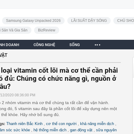
Samsung Galaxy Unpacked 2026
LÃI SUẤT DẬY SÓNG
CHỦ SHO
i Sản Và Gia Sản
BizReview
INH DOANH
CÔNG NGHỆ
SỐNG
VẬT
 loại vitamin cốt lõi mà cơ thể cần phải
ó đủ: Chúng có chức năng gì, nguồn ở
âu?
/12/2020 08:36:00 PM
 2 nhóm vitamin mà cơ thể chúng ta rất cần để vận hành.
ong đó, 5 vitamin sau đây là phần cốt lõi để xây dựng nên một
 thể khỏe. Hãy nhớ bổ sung đủ.
,
,
,
gs:
Thanh niên Bắc Kinh
cơ thể con người
khả năng miễn dịch
,
,
,
ăm sóc sức khỏe
hệ thống miễn dịch
gan động vật
sữa nguyên