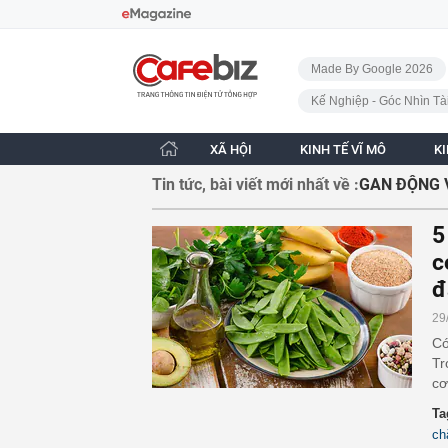
Bỏ qua điều hướng
CafeBiz - Trang chủ
Made By Google 2026
Kế Nghiệp - Góc Nhìn Tà
XÃ HỘI
KINH TẾ VĨ MÔ
K
Tin tức, bài viết mới nhất về :
GAN ĐỘNG 
5
c
đ
29
Có
Tr
cơ
Ta
ch