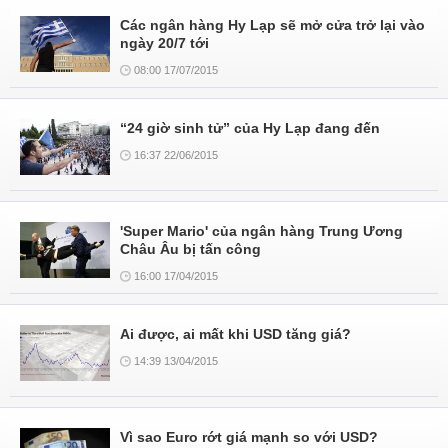
Các ngân hàng Hy Lạp sẽ mở cửa trở lại vào
ngày 20/7 tới
08:00 17/07/2015
“24 giờ sinh tử” của Hy Lạp đang đến
16:37 22/06/2015
'Super Mario' của ngân hàng Trung Ương
Châu Âu bị tấn công
16:00 17/04/2015
Ai được, ai mất khi USD tăng giá?
14:39 13/04/2015
Vì sao Euro rớt giá mạnh so với USD?