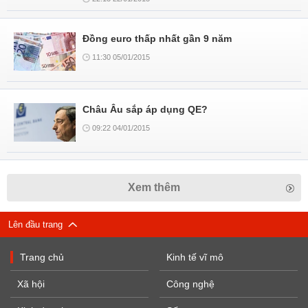
Đồng euro thấp nhất gần 9 năm
11:30 05/01/2015
Châu Âu sắp áp dụng QE?
09:22 04/01/2015
Xem thêm
Lên đầu trang
Trang chủ
Kinh tế vĩ mô
Xã hội
Công nghệ