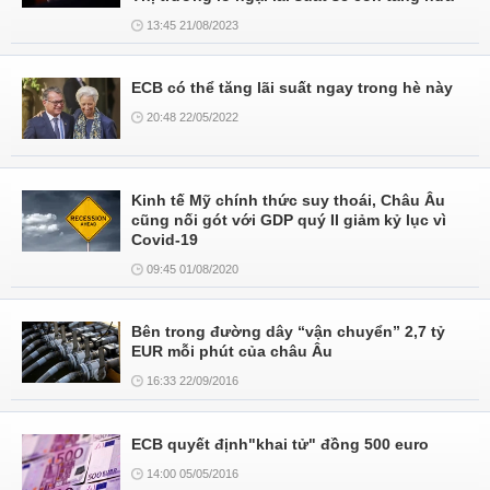
13:45 21/08/2023
ECB có thể tăng lãi suất ngay trong hè này
20:48 22/05/2022
Kinh tế Mỹ chính thức suy thoái, Châu Âu
cũng nối gót với GDP quý II giảm kỷ lục vì
Covid-19
09:45 01/08/2020
Bên trong đường dây “vận chuyển” 2,7 tỷ
EUR mỗi phút của châu Âu
16:33 22/09/2016
ECB quyết định"khai tử" đồng 500 euro
14:00 05/05/2016