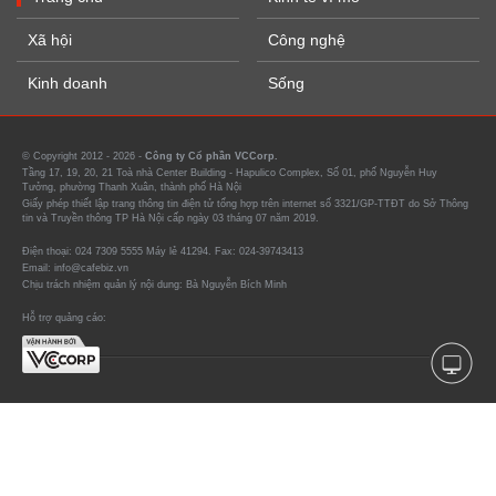
Xã hội
Công nghệ
Kinh doanh
Sống
© Copyright 2012 - 2026 -
Công ty Cổ phần VCCorp.
Tầng 17, 19, 20, 21 Toà nhà Center Building - Hapulico Complex, Số 01, phố Nguyễn Huy
Tưởng, phường Thanh Xuân, thành phố Hà Nội
Giấy phép thiết lập trang thông tin điện tử tổng hợp trên internet số 3321/GP-TTĐT do Sở Thông
tin và Truyền thông TP Hà Nội cấp ngày 03 tháng 07 năm 2019.
Điện thoại: 024 7309 5555 Máy lẻ 41294. Fax: 024-39743413
Email: info@cafebiz.vn
Chịu trách nhiệm quản lý nội dung: Bà Nguyễn Bích Minh
Hỗ trợ quảng cáo: