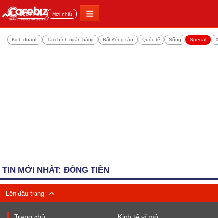
Đọc nhiều
Mới nhất
Kinh doanh
Tài chính ngân hàng
Bất động sản
Quốc tế
Sống
Special
X
TIN MỚI NHẤT: ĐỒNG TIỀN
Lên đầu trang
Trang chủ
Kinh tế vĩ mô