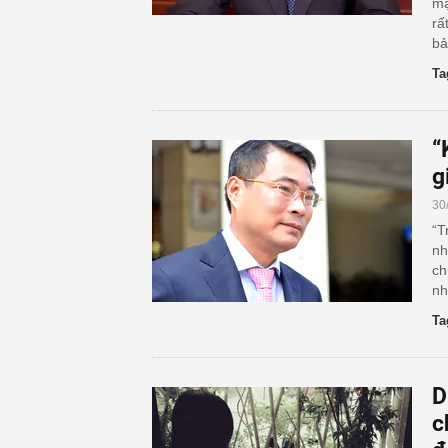
mạ
rấ
bả
Ta
“
g
30
“T
nh
ch
nh
Ta
D
c