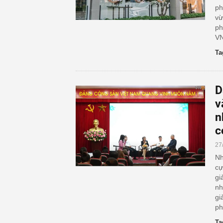
ph
vừ
ph
VN
Ta
D
v
n
c
27
Nh
cự
gi
nh
gi
ph
Ta