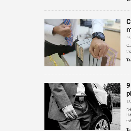
C
m
25
Câ
tr
Ta
9
p
13
Nế
Hã
th
Ta