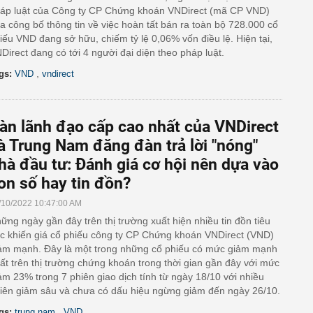
áp luật của Công ty CP Chứng khoán VNDirect (mã CP VND)
a công bố thông tin về việc hoàn tất bán ra toàn bộ 728.000 cổ
iếu VND đang sở hữu, chiếm tỷ lệ 0,06% vốn điều lệ. Hiện tại,
Direct đang có tới 4 người đại diện theo pháp luật.
,
gs:
VND
vndirect
àn lãnh đạo cấp cao nhất của VNDirect
à Trung Nam đăng đàn trả lời "nóng"
hà đầu tư: Đánh giá cơ hội nên dựa vào
on số hay tin đồn?
/10/2022 10:47:00 AM
ững ngày gần đây trên thị trường xuất hiện nhiều tin đồn tiêu
c khiến giá cổ phiếu công ty CP Chứng khoán VNDirect (VND)
ảm mạnh. Đây là một trong những cổ phiếu có mức giảm mạnh
ất trên thị trường chứng khoán trong thời gian gần đây với mức
ảm 23% trong 7 phiên giao dịch tính từ ngày 18/10 với nhiều
iên giảm sâu và chưa có dấu hiệu ngừng giảm đến ngày 26/10.
,
gs:
trung nam
VND