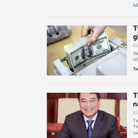
tuổ
T
g
05
Sá
US
Ta
T
n
01
Tạ
Th
cá