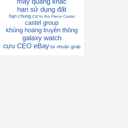
máy quang khắc
hạn sử dụng đất
hạn chung cư
từ thứ
Pierre Castel
castel group
khủng hoàng truyền thông
galaxy watch
cựu CEO eBay
lọi nhuận grab