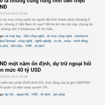
ô la nhưng cũng rủng rỉnh tiền triệu
NĐ
/12/2016 08:27:00 AM
c du mục công nghệ xứ người đã hình thành được khoảng 5
m, nhưng ở Việt Nam thì sao? Để trả lời câu hỏi này, chúng tôi
 phỏng vấn 2 freelancer để tìm hiểu.
,
,
,
,
gs:
vé máy bay
Dân công nghệ
du mục công nghệ
freelancer
,
,
,
,
,
,
gital Nomad
công nghệ
nghề nghiệp
tự do
mika
minh đông
,
,
,
iệu phú
tiền triệu
VNĐ
xê dịch
ND một năm ổn định, dự trữ ngoại hối
ên mức 40 tỷ USD
/12/2016 09:47:29 AM
 kiến lạm phát 2016 dưới 5%, mức tăng của tỷ giá USD/VND
nh quân cả năm xoay quanh 1%...
,
,
,
,
gs:
dự trữ
ngoại hối
VND
ổn định
lạm phát