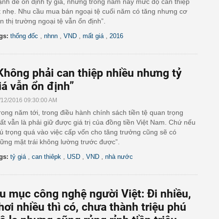
nh để ổn định tỷ giá, nhưng trong năm nay mức độ can thiệp
t nhẹ. Nhu cầu mua bán ngoại tệ cuối năm có tăng nhưng cơ
n thị trường ngoại tệ vẫn ổn định”.
,
,
,
,
gs:
thống đốc
nhnn
VND
mất giá
2016
Không phải can thiệp nhiều nhưng tỷ
iá vẫn ổn định”
/12/2016 09:30:00 AM
rong năm tới, trong điều hành chính sách tiền tệ quan trọng
ất vẫn là phải giữ được giá trị của đồng tiền Việt Nam. Chứ nếu
ú trọng quá vào việc cấp vốn cho tăng trưởng cũng sẽ có
ững mặt trái không lường trước được”.
,
,
,
,
gs:
tỷ giá
can thiêpk
USD
VND
nhà nước
u mục công nghệ người Việt: Đi nhiều,
hơi nhiều thì có, chưa thành triệu phú