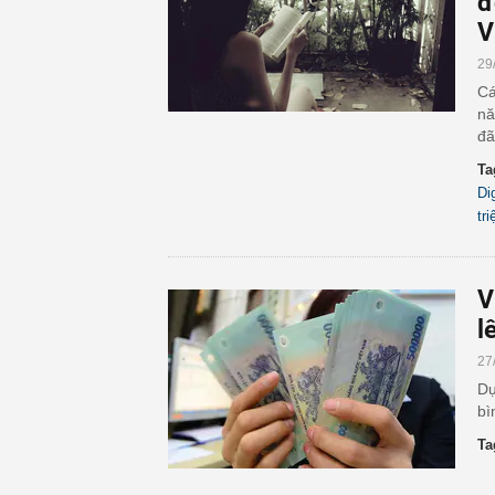
đ
V
29
Cá
nă
đã
Ta
Di
tr
V
l
27
Dự
bì
Ta