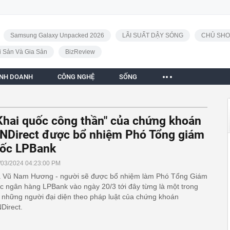
Samsung Galaxy Unpacked 2026
LÃI SUẤT DẬY SÓNG
CHỦ SHO
i Sản Và Gia Sản
BizReview
INH DOANH
CÔNG NGHỆ
SỐNG
Khai quốc công thần" của chứng khoán
NDirect được bổ nhiệm Phó Tổng giám
ốc LPBank
/03/2024 04:23:00 PM
 Vũ Nam Hương - người sẽ được bổ nhiệm làm Phó Tổng Giám
c ngân hàng LPBank vào ngày 20/3 tới đây từng là một trong
 những người đại diện theo pháp luật của chứng khoán
Direct.