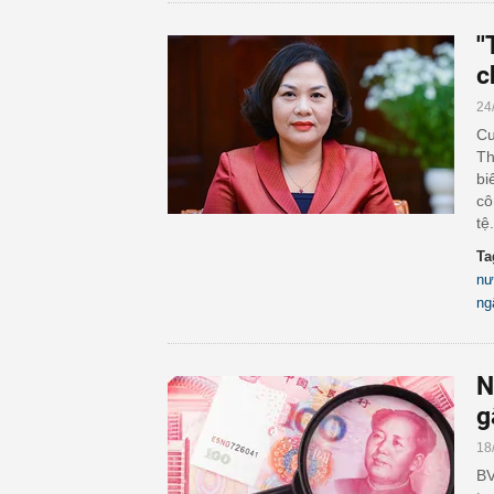
'
c
24
Cu
Th
bi
cô
tệ.
Ta
nư
ng
N
g
18
BV