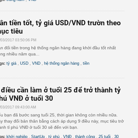
ân tiền tốt, tỷ giá USD/VND trườn theo
ục tiêu
/03/2017 03:50:06 PM
n đối tiền trong hệ thống ngân hàng đang khởi đầu tốt nhất
ong nhiều năm qua...
,
,
,
,
gs:
tỷ giá
USD
VND
hệ thống ngân hàng
tiền
 điều cần làm ở tuổi 25 để trở thành tỷ
hú VNĐ ở tuổi 30
/03/2017 09:43:00 AM
u bạn đã bước sang tuổi 25, thời gian không còn nhiều nữa.
y thay đổi bản thân bằng cách áp dụng 9 điều này, mục tiêu trở
ành tỉ phú VNĐ ở tuổi 30 sẽ đến với bạn.
,
,
,
,
,
,
gs:
khởi nghiệp
StartUp
tỷ phú
VNĐ
thành công
25 tuổi
30