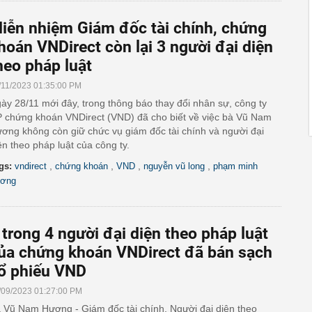
iễn nhiệm Giám đốc tài chính, chứng
hoán VNDirect còn lại 3 người đại diện
heo pháp luật
/11/2023 01:35:00 PM
ày 28/11 mới đây, trong thông báo thay đổi nhân sự, công ty
 chứng khoán VNDirect (VND) đã cho biết về việc bà Vũ Nam
ơng không còn giữ chức vụ giám đốc tài chính và người đại
ện theo pháp luật của công ty.
,
,
,
,
gs:
vndirect
chứng khoán
VND
nguyễn vũ long
phạm minh
ơng
 trong 4 người đại diện theo pháp luật
ủa chứng khoán VNDirect đã bán sạch
ổ phiếu VND
/09/2023 01:27:00 PM
 Vũ Nam Hương - Giám đốc tài chính, Người đại diện theo