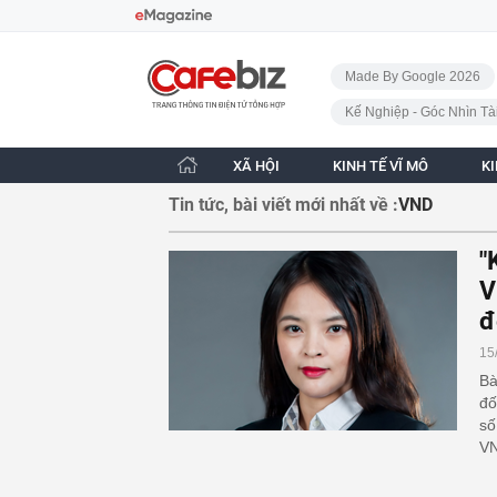
Bỏ qua điều hướng
CafeBiz - Trang chủ
Made By Google 2026
Kế Nghiệp - Góc Nhìn Tà
XÃ HỘI
KINH TẾ VĨ MÔ
K
Tin tức, bài viết mới nhất về :
VND
"
V
đ
15
Bà
đố
số
VN