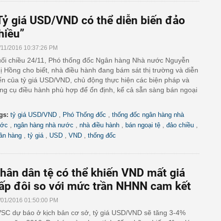
'Tỷ giá USD/VND có thể diễn biến đảo
hiều”
/11/2016 10:37:26 PM
ối chiều 24/11, Phó thống đốc Ngân hàng Nhà nước Nguyễn
ị Hồng cho biết, nhà điều hành đang bám sát thị trường và diễn
ến của tỷ giá USD/VND, chủ động thực hiện các biện pháp và
ng cụ điều hành phù hợp để ổn định, kể cả sẵn sàng bán ngoại
,
,
gs:
tỷ giá USD/VND
Phó Thống đốc
thống đốc ngân hàng nhà
,
,
,
,
,
ớc
ngân hàng nhà nước
nhà điều hành
bán ngoại tệ
đảo chiều
,
,
,
,
ân hàng
tỷ giá
USD
VND
thống đốc
hân dân tệ có thể khiến VND mất giá
ấp đôi so với mức trần NHNN cam kết
/01/2016 01:50:00 PM
SC dự báo ở kịch bản cơ sở, tỷ giá USD/VND sẽ tăng 3-4%