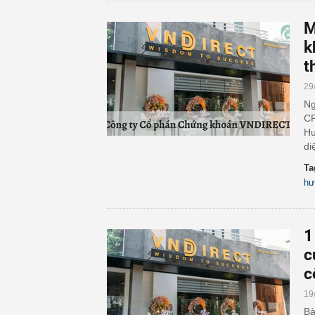
M
k
t
29
Ng
CP
Hư
di
Ta
hư
1
c
c
19
Bà