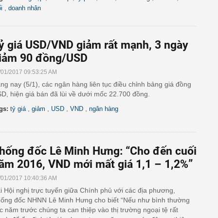
,
i
doanh nhân
ỷ giá USD/VND giảm rất mạnh, 3 ngày
iảm 90 đồng/USD
/01/2017 09:53:25 AM
ng nay (5/1), các ngân hàng liên tục điều chỉnh bảng giá đồng
D, hiện giá bán đã lùi về dưới mốc 22.700 đồng.
,
,
,
,
gs:
tỷ giá
giảm
USD
VND
ngân hàng
hống đốc Lê Minh Hưng: “Cho đến cuối
ăm 2016, VND mới mất giá 1,1 – 1,2%”
/01/2017 10:40:36 AM
i Hội nghị trực tuyến giữa Chính phủ với các địa phương,
ống đốc NHNN Lê Minh Hưng cho biết “Nếu như bình thường
c năm trước chúng ta can thiệp vào thị trường ngoại tệ rất