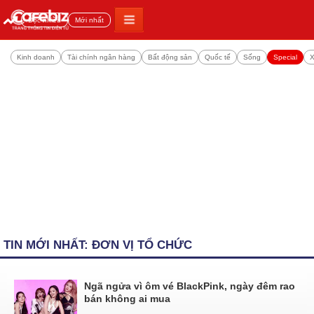
Đọc nhiều
Mới nhất
Kinh doanh
Tài chính ngân hàng
Bất động sản
Quốc tế
Sống
Special
X
TIN MỚI NHẤT: ĐƠN VỊ TỔ CHỨC
Ngã ngửa vì ôm vé BlackPink, ngày đêm rao
bán không ai mua