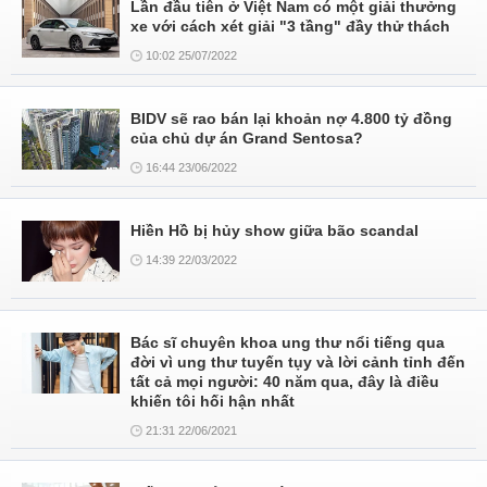
Lần đầu tiên ở Việt Nam có một giải thưởng
xe với cách xét giải "3 tầng" đầy thử thách
10:02 25/07/2022
BIDV sẽ rao bán lại khoản nợ 4.800 tỷ đồng
của chủ dự án Grand Sentosa?
16:44 23/06/2022
Hiền Hồ bị hủy show giữa bão scandal
14:39 22/03/2022
Bác sĩ chuyên khoa ung thư nổi tiếng qua
đời vì ung thư tuyến tụy và lời cảnh tỉnh đến
tất cả mọi người: 40 năm qua, đây là điều
khiến tôi hối hận nhất
21:31 22/06/2021