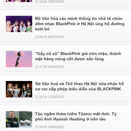
15:56 14/07/2023
Bộ Văn hóa xác minh thông tin nhà tổ chức
đêm nhạc BlackPink ở Hà Nội ủng hộ đường
lưỡi bò
08:45 06/07/2023
“Gậy cổ vũ” BlackPink giá tròn triệu, thành
mặt hàng nóng sốt được săn lùng
17:00 28/06/2023
Sở Văn hoá và Thể thao Hà Nội vừa nhận hồ
sơ xin cấp phép biểu diễn của BLACKPINK
15:24 27/06/2023
Tàu ngầm thám hiểm Titanic mất tích: Tỷ
phú Anh Hamish Harding ở trên tàu
20:55 20/06/2023